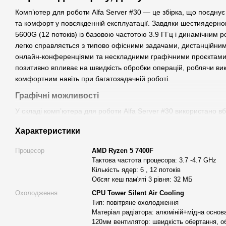
Комп’ютер для роботи Alfa Server #30 — це збірка, що поєднує п
та комфорт у повсякденній експлуатації. Завдяки шестиядерн
5600G (12 потоків) із базовою частотою 3.9 ГГц і динамічним р
легко справляється з типово офісними задачами, дистанційни
онлайн-конференціями та нескладними графічними проєктами.
позитивно впливає на швидкість обробки операцій, роблячи в
комфортним навіть при багатозадачній роботі.
Графічні можливості
У складі комп’ютера для роботи Alfa Server #30 використано в
Частота графічного ядра — до 1900 МГц, що дозволяє плавно в
Характеристики
роздільної здатності, працювати з нескладною графікою та запу
середніх налаштуваннях. Такий варіант зручний для тих, хто н
Процесор
AMD Ryzen 5 7400F
відеокарти, але хоче мати базові мультимедійні можливості.
Тактова частота процесора: 3.7 -4.7 GHz
Кількість ядер: 6 , 12 потоків
Охолодження та стабільність
Обсяг кеш пам'яті 3 рівня: 32 МБ
Процесор комплектується фірмовим кулером AMD Wraith Stealt
Охолодження
CPU Tower Silent Air Cooling
лише 26–29 дБ, що підходить для тривалої щоденної роботи бе
Тип: повітряне охолодження
прийнятну температуру компонентів та сприяє рівномірному н
Матеріал радіатора: алюміній+мідна основа
активної роботи з великими обсягами даних.
120мм вентилятор: швидкість обертання, об