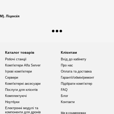
та систему Active PFC. Завдяки
отримують стабільну подачу
M). Ліцензія
система працює під
леною та активованою
ати користування відразу після
Каталог товарів
Клієнтам
на комп’ютер становить 38
Робочі станції
Вхід до кабінету
ід продавця.
Комп'ютери Alfa Server
Про нас
Ігрові комп'ютери
Оплата та доставка
 домашньому використанні, а
Сервери
Гарантії/обмін/ремонт
 працювати в MS Office, Google
Комп'ютерні аксесуари
Підібрати комп’ютер
х, які не потребують серйозних
Послуги для клієнтів
FAQ
Комплектуючі
Блог
Ноутбуки
Контакти
том
Електронні модулі та
компоненти для дронів
Ми в соцмережах