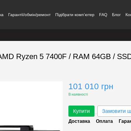
ка
Гарантії/обмін/ремонт
Підібрати комп’ютер
FAQ
Блог
Ко
 AMD Ryzen 5 7400F / RAM 64GB / SS
101 010 грн
В наявності
Купити
Замовити 
Доставка
Оплата
Гара