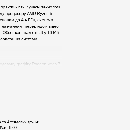
рактичність, сучасні технології
ому процесору AMD Ryzen 5
озгоном до 4.4 ГГц, система
м навчанням, переглядом відео,
 Обсяг кеш-памʼяті L3 у 16 МБ
икористання системи
будовану графіку Radeon Vega 7.
ідтворювати відео високої
скати популярні ігри на
е потребує дискретної
h. Його рівень шуму становить
з зайвого шуму. Це забезпечує
авантаженню навіть у моменти
 та 4 теплових трубки
/хв: 1800