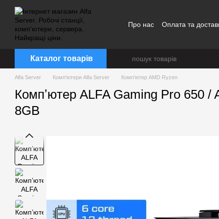
Перейти до основного контенту
Про нас
Оплата та достав
Каталог товарів
Alfa Server
Комп'ютери Alfa Server
Комп'ютер AMD Ryzen
Компʼютер ALFA Gaming Pro 650 /
8GB