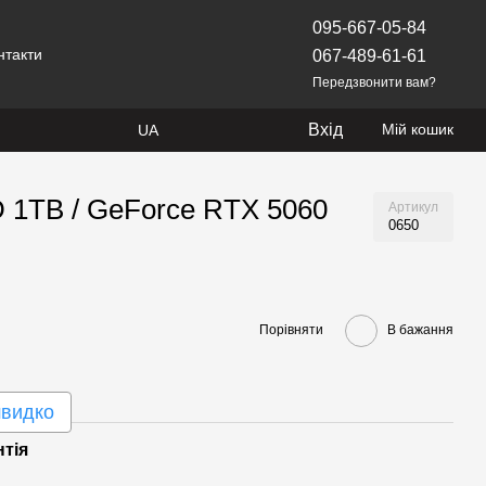
095-667-05-84
нтакти
067-489-61-61
Передзвонити вам?
Вхід
Мій кошик
UA
D 1TB / GeForce RTX 5060
Артикул
0650
Порівняти
В бажання
швидко
нтія