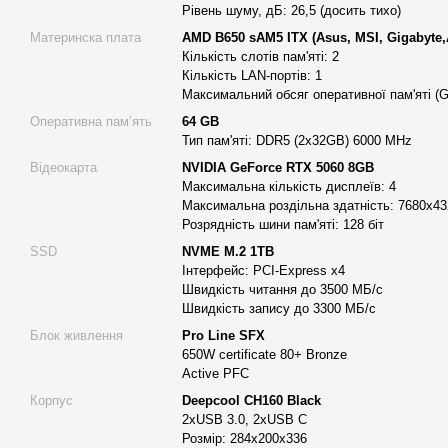
Рівень шуму, дБ: 26,5 (досить тихо)
Материнська плата та розширення
Материнска плата
AMD B650 sAM5 ITX (Asus, MSI, Gigabyte
У комп’ютері для роботи Alfa Server #30 встановлена материнс
Кількість слотів пам'яті: 2
із брендів: ASUS, MSI, Gigabyte або ASRock). Вона підтримує д
Кількість LAN-портів: 1
Максимальний обсяг оперативної пам'яті (G
тож у разі потреби систему можна поступово модернізувати. На
забезпечує стабільне підключення до інтернету — важливий ас
Оперативна памʼять
64 GB
Тип пам'яті: DDR5 (2x32GB) 6000 MHz
онлайн-навчання.
Відеокарта
NVIDIA GeForce RTX 5060 8GB
Швидкий накопичувач для щоденних завдань
Максимальна кількість дисплеїв: 4
Для зберігання даних використовується SSD M.2 об’ємом 1 ТБ. 
Максимальна роздільна здатність: 7680x43
Розрядність шини пам'яті: 128 біт
читання до 3500 МБ/с, а запису — до 3300 МБ/с. Це дозволяє 
без затримок, швидко запускати операційну систему й працюв
SSD
NVME M.2 1TB
Інтерфейс: PCI-Express x4
зайвого очікування.
Швидкість читання до 3500 МБ/с
Продуманий корпус і вентиляція
Швидкість запису до 3300 МБ/с
Комп’ютер встановлений у корпусі Vinga CS311G. Його розміри
Блок живлення
Pro Line SFX
650W certificate 80+ Bronze
дозволяє розмістити його навіть у невеликому робочому прост
Active PFC
чотири корпусні вентилятори Pro 120 мм, які створюють ефекти
Корпус
Deepcool CH160 Black
підтримує стабільний температурний режим та запобігає перег
2xUSB 3.0, 2xUSB С
тривалої експлуатації.
Розмір: 284x200x336