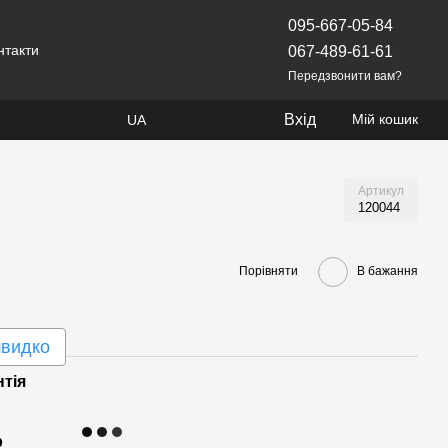
095-667-05-84
нтакти
067-489-61-61
Передзвонити вам?
Вхід
Мій кошик
UA
Артикул
120044
Порівняти
В бажання
швидко
нтія
р