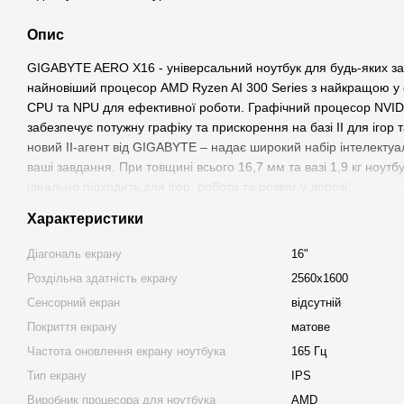
Опис
GIGABYTE AERO X16 - універсальний ноутбук для будь-яких зав
найновіший процесор AMD Ryzen AI 300 Series з найкращою у 
CPU та NPU для ефективної роботи. Графічний процесор NVID
забезпечує потужну графіку та прискорення на базі ІІ для ігор
новий ІІ-агент від GIGABYTE – надає широкий набір інтелектуа
ваші завдання. При товщині всього 16,7 мм та вазі 1,9 кг ноу
ідеально підходить для ігор, роботи та розваг у дорозі.
Характеристики
Діагональ екрану
16"
Роздільна здатність екрану
2560x1600
Сенсорний екран
відсутній
Покриття екрану
матове
Частота оновлення екрану ноутбука
165 Гц
Тип екрану
IPS
Виробник процесора для ноутбука
AMD