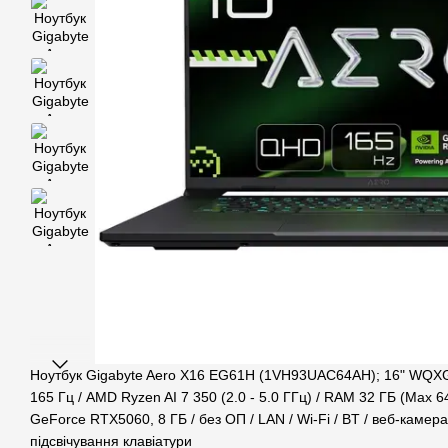
Ноутбук Gigabyte Aero X16 EG61H (1VH93UAC64AH); 16" WQXG
165 Гц / AMD Ryzen AI 7 350 (2.0 - 5.0 ГГц) / RAM 32 ГБ (Max 64
GeForce RTX5060, 8 ГБ / без ОП / LAN / Wi-Fi / BT / веб-камера /
підсвічування клавіатури