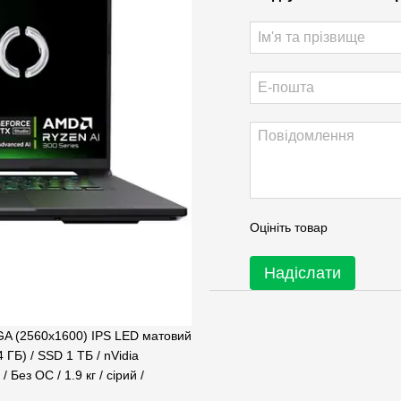
Оцініть товар
Надіслати
A (2560x1600) IPS LED матовий
 ГБ) / SSD 1 ТБ / nVidia
 Без ОС / 1.9 кг / сірий /