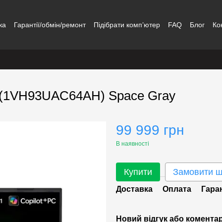
ка
Гарантії/обмін/ремонт
Підібрати комп’ютер
FAQ
Блог
Ко
H (1VH93UAC64AH) Space Gray
99 999 грн
В наявності
Купити
Замовити 
Доставка
Оплата
Гара
Новий відгук або комента