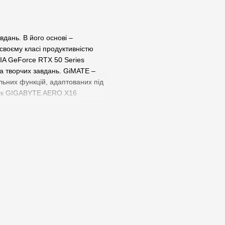
дань. В його основі –
своєму класі продуктивністю
IA GeForce RTX 50 Series
 та творчих завдань. GiMATE –
льних функцій, адаптованих під
тбук GIGABYTE AERO X16