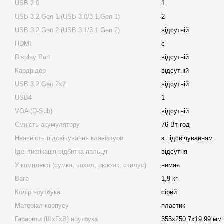
USB 2.0
1
USB 3.2 Gen 1 (USB 3.0/3.1 Gen 1)
2
USB 3.2 Gen 2 (USB 3.1/3.1 Gen 2)
відсутній
HDMI
є
Display Port
відсутній
Кардрідер
відсутній
USB 3.2 Gen 2x2
відсутній
USB4
1
VGA (D-Sub)
відсутній
Ємність акумулятору
76 Вт-год
Наявність підсвічування клавіатури
з підсвічуванням
Ідентифікація відбитка пальця
відсутня
У комплекті (сумка, чохол, рюкзак, стилус)
немає
Вага
1,9 кг
Колір ноутбука
сірий
Матеріал корпусу
пластик
Габарити (ШхГхВ) ноутбука
355х250.7х19.99 мм