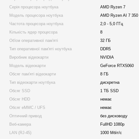
Серія процесора ноутбука
AMD Ryzen 7
Модель процесора ноутбука
AMD Ryzen AI 7 350
Частота процесора ноутбука
2,0 - 5,0 ГГц
Кількість ядер процесора
8
Об'єм оперативної пам'яті
32 ГБ
Тип оперативної пам'яті ноутбука
DDR5
Виробник відеокарти
NVIDIA
Модель відеокарти
GeForce RTX5060
Обсяг пам'яті відеокарти
8 ГБ
Тип відеокарти ноутбука
дискретна
Обсяг SSD
1 ТБ SSD
Обсяг HDD
немає
Обсяг eMMC / UFS
немає
Оптичний привод
без дисководу
Веб-камера
FullHD 1080p
LAN (RJ-45)
1000 Мбіт/с