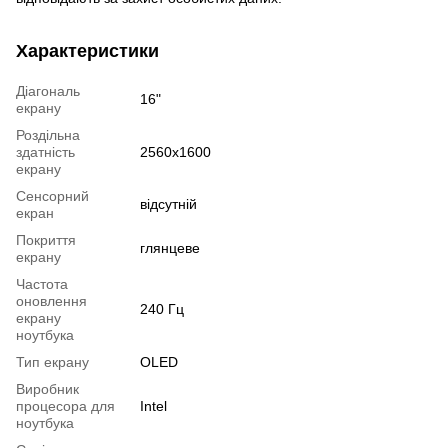
Характеристики
Діагональ
16"
екрану
Роздільна
здатність
2560x1600
екрану
Сенсорний
відсутній
екран
Покриття
глянцеве
екрану
Частота
оновлення
240 Гц
екрану
ноутбука
Тип екрану
OLED
Виробник
процесора для
Intel
ноутбука