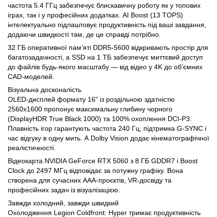
частота 5.4 ГГц забезпечує блискавичну роботу як у топових
іграх, так і у професійних додатках. AI Boost (13 TOPS)
інтелектуально підлаштовує продуктивність під ваші завдання,
додаючи швидкості там, де це справді потрібно.
32 ГБ оперативної пам’яті DDR5-5600 відкривають простір для
багатозадачності, а SSD на 1 ТБ забезпечує миттєвий доступ
до файлів будь-якого масштабу — від відео у 4K до об’ємних
CAD-моделей.
Візуальна досконалість
OLED-дисплей формату 16" із роздільною здатністю
2560x1600 пропонує максимальну глибину чорного
(DisplayHDR True Black 1000) та 100% охоплення DCI-P3.
Плавність ігор гарантують частота 240 Гц, підтримка G-SYNC і
час відгуку в одну мить. А Dolby Vision додає кінематографічної
реалістичності.
Відеокарта NVIDIA GeForce RTX 5060 з 8 ГБ GDDR7 і Boost
Clock до 2497 МГц відповідає за потужну графіку. Вона
створена для сучасних AAA-проєктів, VR-досвіду та
професійних задач із візуалізацією.
Завжди холодний, завжди швидкий
Охолодження Legion Coldfront: Hyper тримає продуктивність