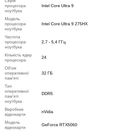
Серія
процесора
Intel Core Ultra 9
ноутбука
Модель
процесора
Intel Core Ultra 9 275HX
ноутбука
Частота
процесора
2,7 - 5,4 ГГц
ноутбука
Кількість ядер
24
процесора
Об'єм
оперативної
32 ГБ
пам'яті
Тип
оперативної
DDR5
пам'яті
ноутбука
Виробник
nVidia
відеокарти
Модель
GeForce RTX5060
відеокарти