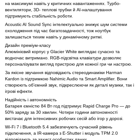
на максимумі навіть у критичних навантаженнях. Турбо-
вентилятори, 3D- теплові трубки й AI-налаштування
підтримують стабільність роботи.
Acoustic AI Sound Sync інтелектуально знижує шум системи
охолодження під час багатозадачності, тож ноутбук
залишається тихим навіть у динамічному ритмі.
Дизайн преміум-класу
Алюмінієвий корпус у Glacier White виглядає сучасно та
водночас витримано. RGB-підсвітка клавіатури дозволяє
персоналізувати вигляд пристрою для кожної гри чи настрою.
За якісне звучання відповідають стереодинаміки Harman
Kardon із підтримкою Nahimic Audio та Smart Amplifier. Вони
створюють об’ємний звук, підкреслюючи як деталі музики, так і
ігрові ефекти.
Надійність і автономність
Батарея ємністю 84 Вт·год підтримує Rapid Charge Pro — до
50% заряду за 30 хвилин. Чотири години автономності
вистачає для інтенсивних робочих сесій або ігор у дорозі.
Wi-Fi 7 і Bluetooth 5.4 забезпечують сучасний рівень
підключення, а IR-камера з E-Shutter і модуль TPM 2.0
відповідають за захист особистих даних.