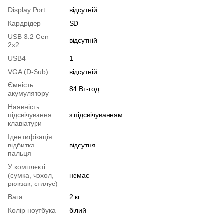
Display Port
відсутній
Кардрідер
SD
USB 3.2 Gen
відсутній
2x2
USB4
1
VGA (D-Sub)
відсутній
Ємність
84 Вт-год
акумулятору
Наявність
підсвічування
з підсвічуванням
клавіатури
Ідентифікація
відбитка
відсутня
пальця
У комплекті
(сумка, чохол,
немає
рюкзак, стилус)
Вага
2 кг
Колір ноутбука
білий