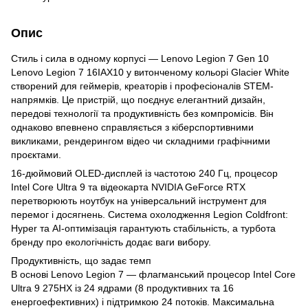
Опис
Стиль і сила в одному корпусі — Lenovo Legion 7 Gen 10
Lenovo Legion 7 16IAX10 у витонченому кольорі Glacier White
створений для геймерів, креаторів і професіоналів STEM-
напрямків. Це пристрій, що поєднує елегантний дизайн,
передові технології та продуктивність без компромісів. Він
однаково впевнено справляється з кіберспортивними
викликами, рендерингом відео чи складними графічними
проєктами.
16-дюймовий OLED-дисплей із частотою 240 Гц, процесор
Intel Core Ultra 9 та відеокарта NVIDIA GeForce RTX
перетворюють ноутбук на універсальний інструмент для
перемог і досягнень. Система охолодження Legion Coldfront:
Hyper та AI-оптимізація гарантують стабільність, а турбота
бренду про екологічність додає ваги вибору.
Продуктивність, що задає темп
В основі Lenovo Legion 7 — флагманський процесор Intel Core
Ultra 9 275HX із 24 ядрами (8 продуктивних та 16
енергоефективних) і підтримкою 24 потоків. Максимальна