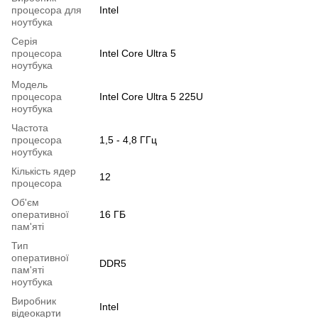
процесора для
Intel
ноутбука
Серія
процесора
Intel Core Ultra 5
ноутбука
Модель
процесора
Intel Core Ultra 5 225U
ноутбука
Частота
процесора
1,5 - 4,8 ГГц
ноутбука
Кількість ядер
12
процесора
Об'єм
оперативної
16 ГБ
пам'яті
Тип
оперативної
DDR5
пам'яті
ноутбука
Виробник
Intel
відеокарти