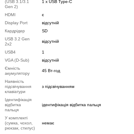
(USB 3.1/3.1
1 х USB Type-C
Gen 2)
HDMI
є
Display Port
відсутній
Кардрідер
SD
USB 3.2 Gen
відсутній
2x2
USB4
1
VGA (D-Sub)
відсутній
Ємність
45 Вт-год
акумулятору
Наявність
підсвічування
з підсвічуванням
клавіатури
Ідентифікація
відбитка
ідентифікація відбитка пальця
пальця
У комплекті
(сумка, чохол,
немає
рюкзак, стилус)