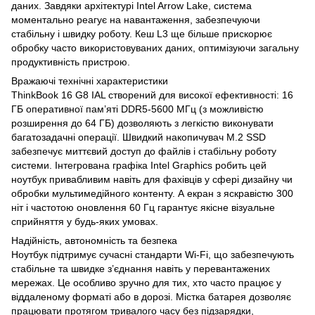
даних. Завдяки архітектурі Intel Arrow Lake, система
моментально реагує на навантаження, забезпечуючи
стабільну і швидку роботу. Кеш L3 ще більше прискорює
обробку часто використовуваних даних, оптимізуючи загальну
продуктивність пристрою.
Вражаючі технічні характеристики
ThinkBook 16 G8 IAL створений для високої ефективності: 16
ГБ оперативної пам’яті DDR5-5600 МГц (з можливістю
розширення до 64 ГБ) дозволяють з легкістю виконувати
багатозадачні операції. Швидкий накопичувач M.2 SSD
забезпечує миттєвий доступ до файлів і стабільну роботу
системи. Інтегрована графіка Intel Graphics робить цей
ноутбук привабливим навіть для фахівців у сфері дизайну чи
обробки мультимедійного контенту. А екран з яскравістю 300
ніт і частотою оновлення 60 Гц гарантує якісне візуальне
сприйняття у будь-яких умовах.
Надійність, автономність та безпека
Ноутбук підтримує сучасні стандарти Wi-Fi, що забезпечують
стабільне та швидке з’єднання навіть у перевантажених
мережах. Це особливо зручно для тих, хто часто працює у
віддаленому форматі або в дорозі. Містка батарея дозволяє
працювати протягом тривалого часу без підзарядки,