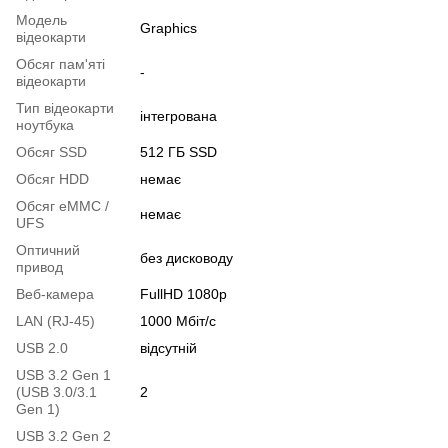
Модель
Graphics
відеокарти
Обсяг пам'яті
-
відеокарти
Тип відеокарти
інтегрована
ноутбука
Обсяг SSD
512 ГБ SSD
Обсяг HDD
немає
Обсяг eMMC /
немає
UFS
Оптичний
без дисководу
привод
Веб-камера
FullHD 1080p
LAN (RJ-45)
1000 Мбіт/с
USB 2.0
відсутній
USB 3.2 Gen 1
(USB 3.0/3.1
2
Gen 1)
USB 3.2 Gen 2