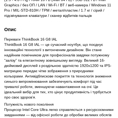
Graphics / без ОП / LAN / Wi-Fi / BT / веб-камера / Windows 11
Pro / MIL-STD-810H / TPM / метал/пластик / 1.7 кг / сірий /
підсвічування клавіатури / сканер відбитків пальців
Опис
Переваги ThinkBook 16 G8 IAL
ThinkBook 16 G8 IAL — це сучасний ноутбук, що поєднує
інноваційні технології з витонченим дизайном. Він стане
надійним помічником для професіоналів завдяки потужному
“залізу” та елегантному зовнішньому вигляду. Великий 16-
дюймовий дисплей з роздільною здатністю 1920x1200 та IPS-
матрицею передає чітке зображення з природними
кольорами. Антивідблискове покриття та технологія зниження
синього випромінювання забезпечують комфорт під час
тривалої роботи, зменшуючи навантаження на очі. Це
ідеальний вибір для тих, хто цінує продуктивність і турбується
про своє здоров’я.
Потужність нового покоління
Процесор Intel Core Ultra легко справляється з ресурсоємними
завданнями — від офісної роботи до обробки великих обсягів