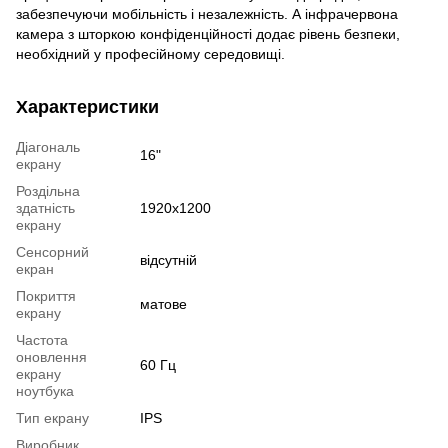
забезпечуючи мобільність і незалежність. А інфрачервона
камера з шторкою конфіденційності додає рівень безпеки,
необхідний у професійному середовищі.
Характеристики
Діагональ
16"
екрану
Роздільна
здатність
1920x1200
екрану
Сенсорний
відсутній
екран
Покриття
матове
екрану
Частота
оновлення
60 Гц
екрану
ноутбука
Тип екрану
IPS
Виробник