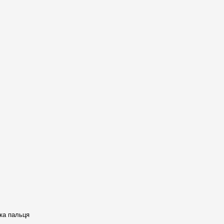
ументи штучного інтелекту
тка пальця