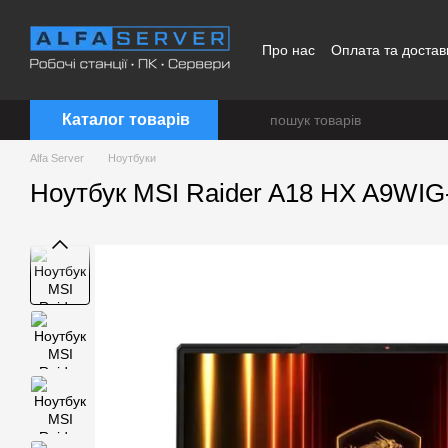
Перейти до основного контенту
Про нас
Оплата та достав
Каталог товарів
Alfa Server
Ноутбуки
Ноутбук MSI Raider A18 HX A9WIG