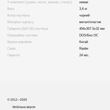
У комплекті (сумка, чохол, рюкзак, стилус)
немає
Вага
3,6 кг
Колір ноутбука
чорний
Матеріал корпусу
метал/пластик
Габарити (ШхГхВ) ноутбука
404х307.5х32 мм
Операційна система
DOS/Без ОС
Країна виробник
Китай
Серія
Raider
Гарантія
24 міс.
© 2012—2026
Мобільна версія