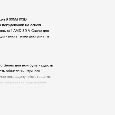
yzen 9 9955HX3D
н побудований на основі
ехнології AMD 3D V-Cache для
уктивність тепер доступна і в
50 Series для ноутбуків надають
ість обчислень штучного
ачно покращену якість графіки.
йте зображення надзвичайно
IA Studio. Все це в найтонших і
-Q.
і процесору та відеокарти,
до 260 Вт.