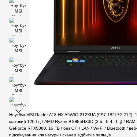
Ноутбук MSI Raider A18 HX A9WIG-212XUA (9S7-182L72-212); 
матовий 120 Гц / AMD Ryzen 9 9955HX3D (2.5 - 5.4 ГГц) / RAM 3
GeForce RTX5080, 16 ГБ / без ОП / LAN / Wi-Fi / Bluetooth / веб-
підсвічування клавіатури / сканер відбитків пальців