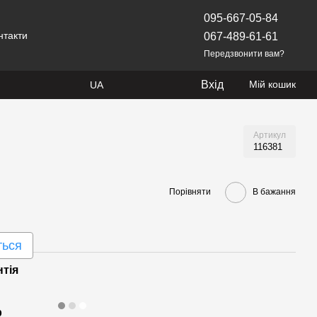
095-667-05-84
нтакти
067-489-61-61
Передзвонити вам?
Вхід
Мій кошик
UA
Артикул
116381
Порівняти
В бажання
ться
нтія
р