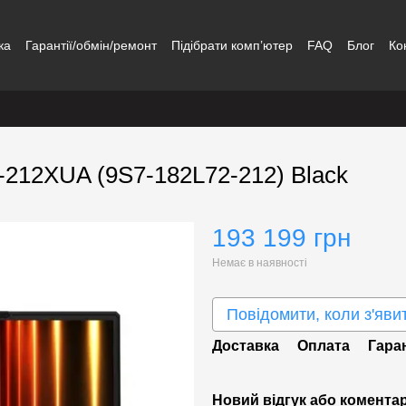
ка
Гарантії/обмін/ремонт
Підібрати комп’ютер
FAQ
Блог
Ко
-212XUA (9S7-182L72-212) Black
193 199 грн
Немає в наявності
Повідомити, коли з'яви
Доставка
Оплата
Гара
Новий відгук або комента