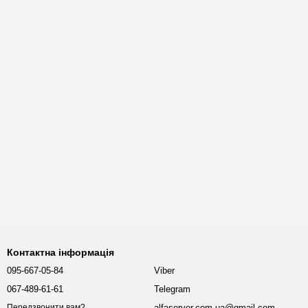
Контактна інформація
095-667-05-84
Viber
067-489-61-61
Telegram
alfaserver.com.ua@gmail.com
Передзвонити вам?