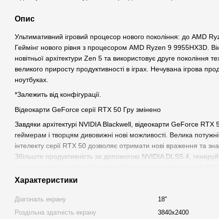
Опис
Ультимативний ігровий процесор нового покоління: до AMD R
Геймінг нового рівня з процесором AMD Ryzen 9 9955HX3D. Ві
новітньої архітектури Zen 5 та використовує друге покоління т
великого приросту продуктивності в іграх. Нечувана ігрова прод
ноутбуках.
*Залежить від конфігурації.
Відеокарти GeForce серії RTX 50 Гру змінено
Завдяки архітектурі NVIDIA Blackwell, відеокарти GeForce RTX 
геймерам і творцям дивовижні нові можливості. Велика потужн
інтелекту серії RTX 50 дозволяє отримати нові враження та зн
Збільште продуктивність за допомогою NVIDIA DLSS 4, генеру
швидко та розкрийте свій творчий потенціал за допомогою NVID
найнадійніших ноутбуках RTX, оптимізованих технологією Max
Характеристики
Технологія MSI OverBoost Ultra
Діагональ екрану
18"
Коли складні завдання потребують максимальної продуктивност
Роздільна здатність екрану
3840x2400
технологія MSI OverBoost Ultra забезпечує загальну потужність 