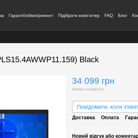
ка
Гарантії/обмін/ремонт
Підібрати комп’ютер
FAQ
Блог
Ко
(PLS15.4AWWP11.159) Black
34 099 грн
Немає в наявності
Повідомити, коли з'яви
Доставка
Оплата
Гара
Новий відгук або комента