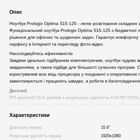
Опис
Ноутбук Prologix Optima S15-125 - легке розв’язання складних 
Функціональний ноутбук Prologix Optima S15-125 з бюджетної 
рішення для офісних та щоденних задач. Гарантує комфортну 
серфінгу в Інтернеті та перегляду фото-вiдео.
Насолоджуйтесь ефективністю
Завдяки ідеально підібраним комплектуючим, ноутбук чудово в
завданнями, а також підійде для більшості сучасних програм.
користувачеві всю міць процесора у поєднанні з оперативною
завантажуються і працюють швидко, а робота в багатозадачно
Дисплей
IPS дисплей 15.6-дюймів з роздільною здатністю Full HD 1920x
виняткову передачу кольорів для справді яскравого зображенн
Невеликі габарити ноутбука дуже зручні для щоденного викори
Характеристики
19.9 мм, вага 1.77 кг.
Діагональ екрану
15.6"
Потужна батарея, більше годин роботи
Батарея ємністю 55 Вт (11.4 В) на 4825 мАг забезпечує автоно
Роздільна здатність екрану
1920x1080