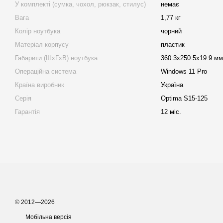
У комплекті (сумка, чохол, рюкзак, стилус)
немає
Вага
1,77 кг
Колір ноутбука
чорний
Матеріал корпусу
пластик
Габарити (ШхГхВ) ноутбука
360.3х250.5х19.9 мм
Операційна система
Windows 11 Pro
Країна виробник
Україна
Серія
Optima S15-125
Гарантія
12 міс.
© 2012—2026
Мобільна версія