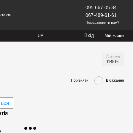
095-667-05-84
нтакти
067-489-61-61
Передзвонити вам?
Вхід
Мій кошик
UA
Артикул
114816
Порівняти
В бажання
ться
нтія
р