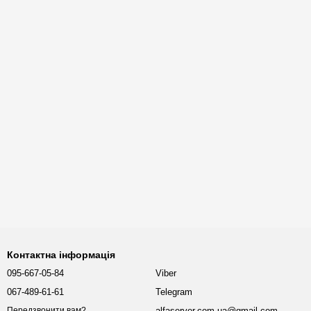
Контактна інформація
095-667-05-84
Viber
067-489-61-61
Telegram
alfaserver.com.ua@gmail.com
Передзвонити вам?