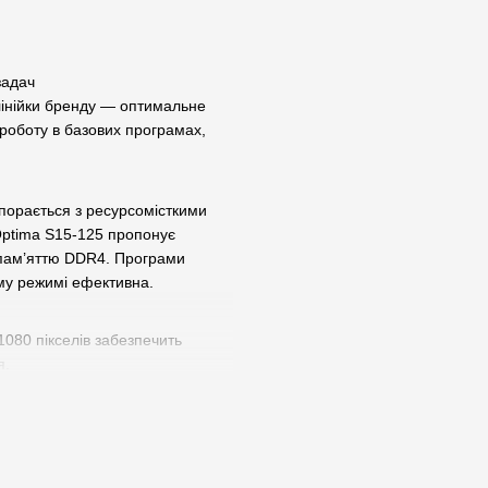
задач
лінійки бренду — оптимальне
роботу в базових програмах,
порається з ресурсомісткими
 Optima S15-125 пропонує
 пам’яттю DDR4. Програми
му режимі ефективна.
1080 пікселів забезпечить
я.
стання - його товщина всього
мну роботу ноутбука до 5-8