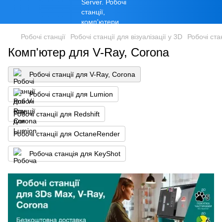
Робочі станції
Робочі станції для візуалізації у 3D
Робочі ста
Комп'ютер для V-Ray, Corona
Робочі станції для V-Ray, Corona
Робочі станції для Lumion
Робочі станції для Redshift
Робочі станції для OctaneRender
Робоча станція для KeyShot