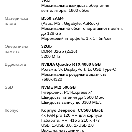
VRM
Максимальна швидкість обертання
вентиляторів: 1800 об/хв
Материнска
B550 sAM4
плата
(Asus, MSI, Gigabyte, ASRock)
Максимальний обсяг оперативної пам'яті:
до 128 Gb
Мережевий інтерфейс 1 х 1 Гбіт/сек
Оперативна
32Gb
памʼять
DDR4 32Gb (2x16)
3200 MHz
Відеокарта
NVIDIA Quadro RTX 4000 8GB
Роз'єми: 3x DisplayPort, 1x USB Type-C
Максимальна роздільна здатність:
7680x4320
SSD
NVME M.2 500GB
Інтерфейс: PCI-Express x4
Швидкість читання до 3500 МБ/с
Швидкість запису до 3300 МБ/с
Корпус
Корпус Deepcool CC560 Black
4x FAN pro 120 мм для корпуса
Габарити, мм: 416 x 210 x 477
USB: 1xUSB 3.0, 1xUSB 2.0
Вихід на навушники: є