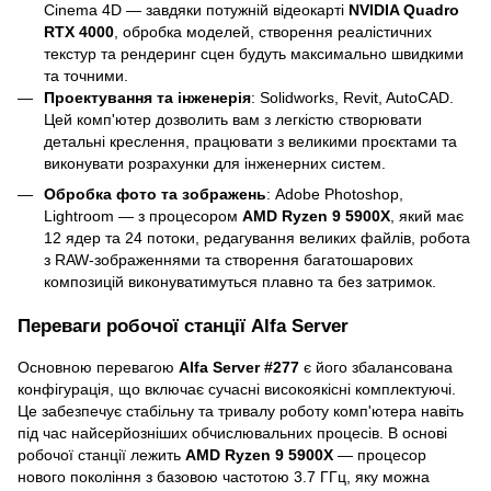
Cinema 4D — завдяки потужній відеокарті
NVIDIA Quadro
RTX 4000
, обробка моделей, створення реалістичних
текстур та рендеринг сцен будуть максимально швидкими
та точними.
Проектування та інженерія
: Solidworks, Revit, AutoCAD.
Цей комп'ютер дозволить вам з легкістю створювати
детальні креслення, працювати з великими проєктами та
виконувати розрахунки для інженерних систем.
Обробка фото та зображень
: Adobe Photoshop,
Lightroom — з процесором
AMD Ryzen 9 5900X
, який має
12 ядер та 24 потоки, редагування великих файлів, робота
з RAW-зображеннями та створення багатошарових
композицій виконуватимуться плавно та без затримок.
Переваги робочої станції Alfa Server
Основною перевагою
Alfa Server #277
є його збалансована
конфігурація, що включає сучасні високоякісні комплектуючі.
Це забезпечує стабільну та тривалу роботу комп'ютера навіть
під час найсерйозніших обчислювальних процесів. В основі
робочої станції лежить
AMD Ryzen 9 5900X
— процесор
нового покоління з базовою частотою 3.7 ГГц, яку можна