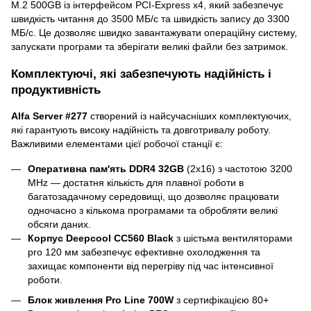
M.2 500GB із інтерфейсом PCI-Express x4, який забезпечує
швидкість читання до 3500 МБ/с та швидкість запису до 3300
МБ/с. Це дозволяє швидко завантажувати операційну систему,
запускати програми та зберігати великі файли без затримок.
Комплектуючі, які забезпечують надійність і
продуктивність
Alfa Server #277
створений із найсучасніших комплектуючих,
які гарантують високу надійність та довготривалу роботу.
Важливими елементами цієї робочої станції є:
Оперативна пам'ять DDR4 32GB
(2x16) з частотою 3200
MHz — достатня кількість для плавної роботи в
багатозадачному середовищі, що дозволяє працювати
одночасно з кількома програмами та обробляти великі
обсяги даних.
Корпус Deepcool CC560 Black
з шістьма вентиляторами
pro 120 мм забезпечує ефективне охолодження та
захищає компоненти від перегріву під час інтенсивної
роботи.
Блок живлення Pro Line 700W
з сертифікацією 80+