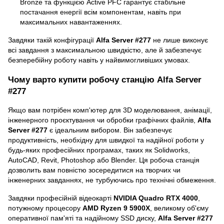
Bronze та функцією Active PFC гарантує стабільне
постачання енергії всім компонентам, навіть при
максимальних навантаженнях.
Завдяки такій конфігурації
Alfa Server #277
не лише виконує
всі завдання з максимальною швидкістю, але й забезпечує
безперебійну роботу навіть у найвимогливіших умовах.
Чому варто купити робочу станцію Alfa Server
#277
Якщо вам потрібен комп'ютер для 3D моделювання, анімації,
інженерного проєктування чи обробки графічних файлів,
Alfa
Server #277
є ідеальним вибором. Він забезпечує
продуктивність, необхідну для швидкої та надійної роботи у
будь-яких професійних програмах, таких як Solidworks,
AutoCAD, Revit, Photoshop або Blender. Ця робоча станція
дозволить вам повністю зосередитися на творчих чи
інженерних завданнях, не турбуючись про технічні обмеження.
Завдяки професійній відеокарті
NVIDIA Quadro RTX 4000
,
потужному процесору
AMD Ryzen 9 5900X
, великому об'єму
оперативної пам'яті та надійному SSD диску,
Alfa Server #277