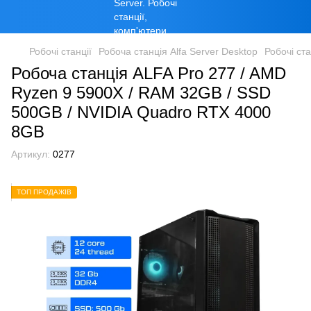
Робочі станції
Робоча станція Alfa Server Desktop
Робочі ст
Робоча станція ALFA Pro 277 / AMD
Ryzen 9 5900X / RAM 32GB / SSD
500GB / NVIDIA Quadro RTX 4000
8GB
Артикул:
0277
ТОП ПРОДАЖІВ