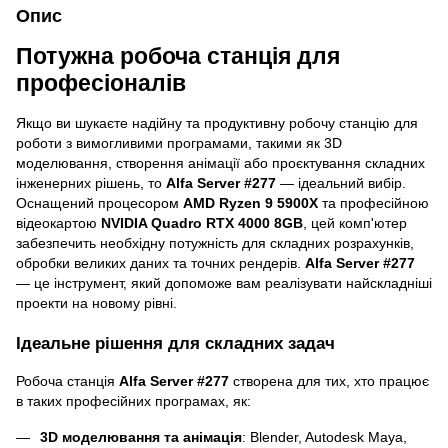
Опис
Потужна робоча станція для
професіоналів
Якщо ви шукаєте надійну та продуктивну робочу станцію для
роботи з вимогливими програмами, такими як 3D
моделювання, створення анімації або проєктування складних
інженерних рішень, то
Alfa Server #277
— ідеальний вибір.
Оснащений процесором
AMD Ryzen 9 5900X
та професійною
відеокартою
NVIDIA Quadro RTX 4000 8GB
, цей комп'ютер
забезпечить необхідну потужність для складних розрахунків,
обробки великих даних та точних рендерів.
Alfa Server #277
— це інструмент, який допоможе вам реалізувати найскладніші
проекти на новому рівні.
Ідеальне рішення для складних задач
Робоча станція
Alfa Server #277
створена для тих, хто працює
в таких професійних програмах, як:
3D моделювання та анімація
: Blender, Autodesk Maya,