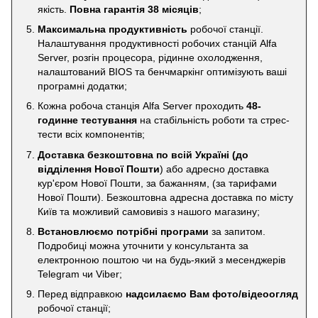
якість.
Повна гарантія 38 місяців
;
Максимальна продуктивність
робочої станції.
Налаштування продуктивності робочих станцій Alfa
Server, розгін процесора, рідинне охолодження,
налаштований BIOS та бенчмаркінг оптимізують ваші
програмні додатки;
Кожна робоча станція Alfa Server проходить
48-
годинне тестування
на стабільність роботи та стрес-
тести всіх компонентів;
Доставка безкоштовна по всій Україні
(до
відділення Нової Пошти
) або адресно доставка
кур'єром Нової Пошти, за бажанням, (за тарифами
Нової Пошти). Безкоштовна адресна доставка по місту
Київ та можливий самовивіз з нашого магазину;
Встановлюємо потрібні програми
за запитом.
Подробиці можна уточнити у консультанта за
електронною поштою чи на будь-який з месенджерів
Telegram чи Viber;
Перед відправкою
надсилаємо Вам фото/відеоогляд
робочої станції;