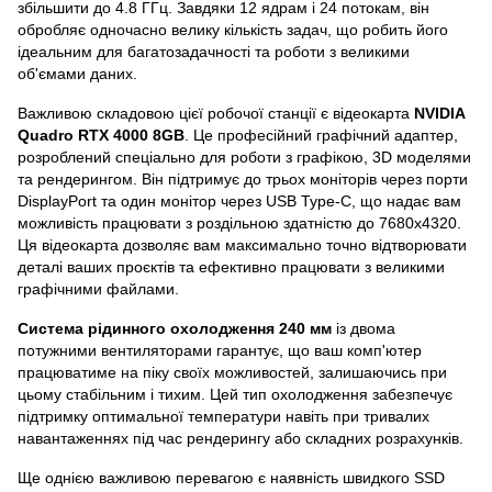
збільшити до 4.8 ГГц. Завдяки 12 ядрам і 24 потокам, він
обробляє одночасно велику кількість задач, що робить його
ідеальним для багатозадачності та роботи з великими
об'ємами даних.
Важливою складовою цієї робочої станції є відеокарта
NVIDIA
Quadro RTX 4000 8GB
. Це професійний графічний адаптер,
розроблений спеціально для роботи з графікою, 3D моделями
та рендерингом. Він підтримує до трьох моніторів через порти
DisplayPort та один монітор через USB Type-C, що надає вам
можливість працювати з роздільною здатністю до 7680x4320.
Ця відеокарта дозволяє вам максимально точно відтворювати
деталі ваших проєктів та ефективно працювати з великими
графічними файлами.
Система рідинного охолодження 240 мм
із двома
потужними вентиляторами гарантує, що ваш комп'ютер
працюватиме на піку своїх можливостей, залишаючись при
цьому стабільним і тихим. Цей тип охолодження забезпечує
підтримку оптимальної температури навіть при тривалих
навантаженнях під час рендерингу або складних розрахунків.
Ще однією важливою перевагою є наявність швидкого SSD