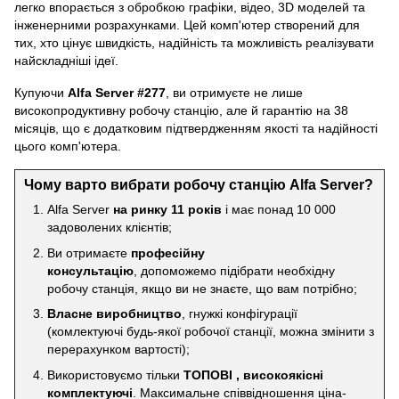
легко впорається з обробкою графіки, відео, 3D моделей та
інженерними розрахунками. Цей комп'ютер створений для
тих, хто цінує швидкість, надійність та можливість реалізувати
найскладніші ідеї.
Купуючи
Alfa Server #277
, ви отримуєте не лише
високопродуктивну робочу станцію, але й гарантію на 38
місяців, що є додатковим підтвердженням якості та надійності
цього комп'ютера.
Чому варто вибрати робочу станцію Alfa Server?
Alfa Server
на ринку 11 років
і має понад 10 000
задоволених клієнтів;
Ви отримаєте
професійну
консультацію
, допоможемо підібрати необхідну
робочу станція, якщо ви не знаєте, що вам потрібно;
Власне виробництво
, гнужкі конфігурації
(комлектуючі будь-якої робочої станції, можна змінити з
перерахунком вартості);
Використовуємо тільки
ТОПОВІ , високоякісні
комплектуючі
. Максимальне співвідношення ціна-