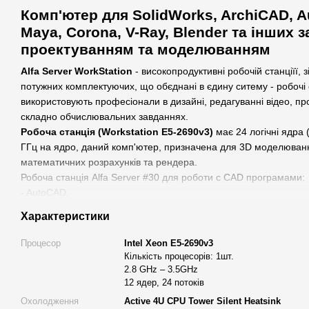
Комп'ютер для SolidWorks, ArchiCAD, 
Maya, Corona, V-Ray, Blender та інших з
проектуванням та моделюванням
Alfa Server WorkStation
- високопродуктивні робочій станціїї, 
потужних комплектуючих, що обєднані в єдину ситему - робочі ста
використовують професіонали в дизайні, редагуванні відео, п
складно обчислювальних завданнях.
Робоча станція (Workstation Е5-2690v3)
має 24 логічні ядра 
ГГц на ядро, даний комп'ютер, призначена для 3D моделюванн
математичних розрахунків та рендера.
Робоча станція Alfa Server #30 для роботи с CAD програмами:
- AutoCAD,
- Revit,
Характеристики
- ArhiCAD,
-SOLIDWORKS 3D CAD,
Процесор
Intel Xeon E5-2690v3
-Компас.
Кількість процесорів: 1шт.
Також комп'ютер використовують для 3D моделювання в
3DsMa
2.8 GHz – 3.5GHz
12 ядер, 24 потоків
Blender та інших.
Охолодження
Active 4U CPU Tower Silent Heatsink