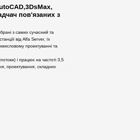
AutoCAD,3DsMax,
адчач пов'язаних з
зібрані з самих сучасний та
нціії від Alfa Server, їх
ромисловому проектуванні та
(потоки) і працює на частоті 3,5
я, проектування, складних
x, Maya, Corona, V-Ray,