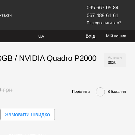
095-667-05-84
нтакти
067-489-61-61
Передзвонити вам?
Вхід
Мій кошик
UA
00GB / NVIDIA Quadro P2000
Артикул
0030
0 грн
Порівняти
В бажання
Замовити швидко