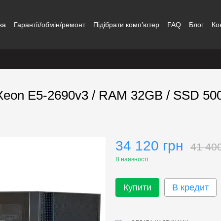
ка
Гарантії/обмін/ремонт
Підібрати комп’ютер
FAQ
Блог
Ко
l Xeon E5-2690v3 / RAM 32GB / SSD 5
34 120 грн
41 40
В наявності
Купити
В кредит