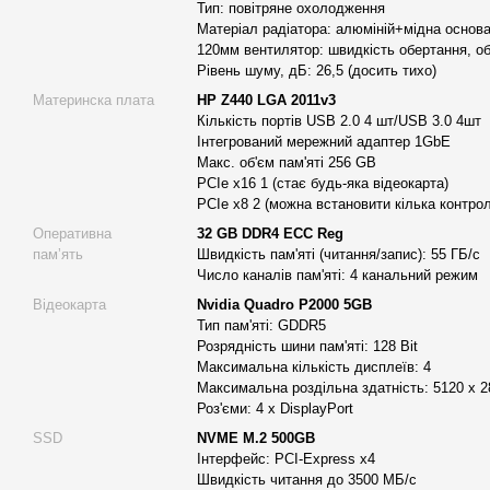
Платформою для робочої станції Alfa Server #30, служить мат
Тип: повітряне охолодження
Матеріал радіатора: алюміній+мідна основа
LGA2011, має глибокий потенціал до апгрейду, включаючи cіме
120мм вентилятор: швидкість обертання, об
E5 v4, підтримує до 256 Гб оперативної пам'яті, та має набір с
Рівень шуму, дБ: 26,5 (досить тихо)
гігабітний Ethernet, підтримка NVMe) та інші.
Материнска плата
HP Z440 LGA 2011v3
Кількість портів USB 2.0 4 шт/USB 3.0 4шт
Щоб ефективно працювати з задачами по проектуванню (SOL
Інтегрований мережний адаптер 1GbE
моделюванню вибрано сучасний професйний графічний адап
Макс. об'єм пам'яті 256 GB
Вже понад 20 років NVIDIA Quadro® є найнадійнішим у світі б
PCIe x16 1 (стає будь-яка відеокарта)
візуальних обчислень. Quadro P2000 – це ідеальний баланс про
PCIe x8 2 (можна встановити кілька контрол
функції та компактність форм-фактор забезпечує неймовірні тво
Оперативна
32 GB DDR4 ECC Reg
різних професіях 3D додатки. Він має графічний процесор Pas
памʼять
Швидкість пам'яті (читання/запис): 55 ГБ/с
вбудована пам'ять
GDDR5X об'ємом 5 ГБ
, і потужність для к
Число каналів пам'яті: 4 канальний режим
(5120x2880 @ 60 Гц)
відображається в оригінальному форматі
Відеокарта
Nvidia Quadro P2000 5GB
процеси розробки та створення вмісту з a Графічний процесор
Тип пам'яті: GDDR5
інтерактивність робота з великими сценами та моделями. Карт
Розрядність шини пам'яті: 128 Bit
Максимальна кількість дисплеїв: 4
широким діапазоном складні професійні програми, перевірені 
Максимальна роздільна здатність: 5120 x 2
станцій за підтримки глобальна команда спеціалістів із підтрим
Роз'єми: 4 x DisplayPort
щоб зосередитися на виконанні найкращої роботи. Незалежно в
SSD
NVME M.2 500GB
революційні продукти або розповідати вражаюче яскраві візуаль
Інтерфейс: PCI-Express x4
можливість робити це блискуче.
Швидкість читання до 3500 МБ/с