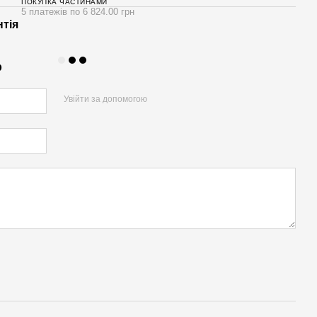
ПОКУПКА ЧАСТИНАМИ
5 платежів по 6 824.00 грн
нтія
р
Увійти за допомогою