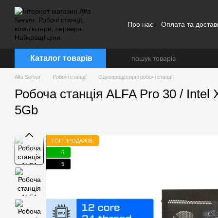
Перейти до основного контенту
Про нас
Оплата та достав
Каталог товарів
Alfa Server
Робочі станції
Однопроцесорні робочі станції
Робоча станція ALFA Pro 30 / Inte
5Gb
ТОП ПРОДАЖІВ
6
5