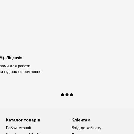
 від звичайної оперативної
розпізнає і виправляє спонтанно
скучої роботи
расивий зовнішній вигляд, та
). Ліцензія
ять за допомогою блоку
рами для роботи.
ом під час оформлення
них клієнтів;
ідібрати необхідну робочу
удь-якої робочої станції,
Каталог товарів
Клієнтам
Робочі станції
Вхід до кабінету
уючі
. Максимальне