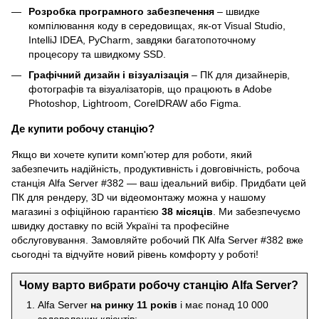
Розробка програмного забезпечення
– швидке
компілювання коду в середовищах, як-от Visual Studio,
IntelliJ IDEA, PyCharm, завдяки багатопоточному
процесору та швидкому SSD.
Графічний дизайн і візуалізація
– ПК для дизайнерів,
фотографів та візуалізаторів, що працюють в Adobe
Photoshop, Lightroom, CorelDRAW або Figma.
Де купити робочу станцію?
Якщо ви хочете купити комп'ютер для роботи, який
забезпечить надійність, продуктивність і довговічність, робоча
станція Alfa Server #382 — ваш ідеальний вибір. Придбати цей
ПК для рендеру, 3D чи відеомонтажу можна у нашому
магазині з офіційною гарантією
38 місяців
. Ми забезпечуємо
швидку доставку по всій Україні та професійне
обслуговування. Замовляйте робочий ПК Alfa Server #382 вже
сьогодні та відчуйте новий рівень комфорту у роботі!
Чому варто вибрати робочу станцію Alfa Server?
Alfa Server
на ринку 11 років
і має понад 10 000
задоволених клієнтів;