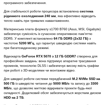
програмного забезпечення.
Для стабільності роботи процесора встановлена
система
рідинного охолодження 240 мм
, яка ефективно відводить
тепло навіть при тривалих навантаженнях.
Материнська плата формату s1700 B760 (Asus, MSI, Gigabyte)
забезпечує сумісність із сучасною оперативною пам'яттю
DDR5. У комплекті встановлено
64 ГБ DDR5 (2x32 ГБ)
з
частотою
5200 МГц
, що гарантує швидкодію системи навіть
при багатозадачному режимі.
Відеокарта
GeForce RTX 5070 з 12 ГБ GDDR7
створена для
професійних завдань: вона підтримує апаратне трасування
променів, технологію DLSS і забезпечує високу якість графіки
при роботі з 3D-моделями чи монтажем відео.
Для швидкої роботи системи передбачений
M.2 NVMe SSD на
500 ГБ
із швидкістю читання до
5000 МБ/с
та запису до
3300
МБ/с
, що дозволяє миттєво відкривати проекти будь-якої
складності. Додатковий обсяг забезпечується жорстким диском
HDD на 2 ТБ
.