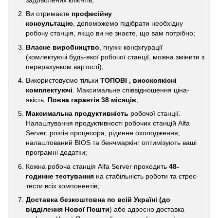
Ви отримаєте
професійну
консультацію
, допоможемо підібрати необхідну
робочу станція, якщо ви не знаєте, що вам потрібно;
Власне виробництво
, гнужкі конфігурації
(комлектуючі будь-якої робочої станції, можна змінити з
перерахунком вартості);
Використовуємо тільки
ТОПОВІ , високоякісні
комплектуючі
. Максимальне співвідношення ціна-
якість.
Повна гарантія 38 місяців
;
Максимальна продуктивність
робочої станції.
Налаштування продуктивності робочих станцій Alfa
Server, розгін процесора, рідинне охолодження,
налаштований BIOS та бенчмаркінг оптимізують ваші
програмні додатки;
Кожна робоча станція Alfa Server проходить
48-
годинне тестування
на стабільність роботи та стрес-
тести всіх компонентів;
Доставка безкоштовна по всій Україні
(до
відділення Нової Пошти
) або адресно доставка