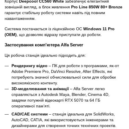
Корпус
Deepcool CC560 White
забезпечує елегантний
зовнішній вигляд, а блок живлення
Pro Line 850W 80+ Bronze
гарантує стабільну роботу системи навіть під повним
навантаженням.
Система постачається із ліцензійною ОС
Windows 11 Pro
(OEM)
, що дозволяє відразу приступати до роботи.
Застосування комп'ютера Alfa Server
Ця робоча станція ідеально підходить для:
Рендерингу відео
– ПК для роботи з програмами, як-от
Adobe Premiere Pro, DaVinci Resolve, After Effects, які
потребують значної обчислювальної сили для обробки
високоякісного контенту.
3D-моделювання та анімації
– Alfa Server легко
справляється з Autodesk Maya, Blender, Cinema 4D,
завдяки потужній відеокарті RTX 5070 та 64 ГБ
оперативної пам’яті.
CAD/CAE системи
– станція ідеальна для SolidWorks,
AutoCAD, CATIA, які використовуються інженерами та
дизайнерами для створення точних технічних проектів.