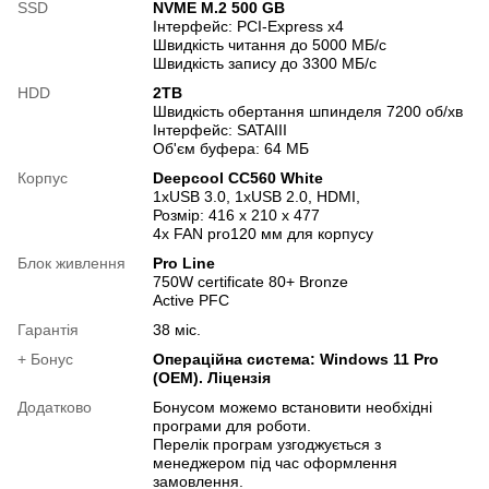
SSD
NVME M.2 500 GB
Інтерфейс: PCI-Express x4
Швидкість читання до 5000 МБ/с
Швидкість запису до 3300 МБ/с
HDD
2TB
Швидкість обертання шпинделя 7200 об/хв
Інтерфейс: SATAIII
Об'єм буфера: 64 МБ
Корпус
Deepcool CC560 White
1xUSB 3.0, 1xUSB 2.0, HDMI,
Розмір: 416 x 210 x 477
4x FAN pro120 мм для корпусу
Блок живлення
Pro Line
750W certificate 80+ Bronze
Active PFC
Гарантія
38 міс.
+ Бонус
Операційна система: Windows 11 Pro
(OEM). Ліцензія
Додатково
Бонусом можемо встановити необхідні
програми для роботи.
Перелік програм узгоджується з
менеджером під час оформлення
замовлення.