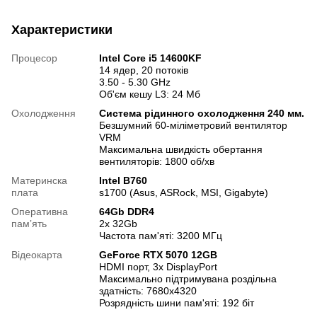
Характеристики
Процесор
Intel Core i5 14600KF
14 ядер, 20 потоків
3.50 - 5.30 GHz
Об'єм кешу L3: 24 Мб
Охолодження
Система рідинного охолодження 240 мм.
Безшумний 60-міліметровий вентилятор
VRM
Максимальна швидкість обертання
вентиляторів: 1800 об/хв
Материнска
Intel B760
плата
s1700 (Asus, ASRock, MSI, Gigabyte)
Оперативна
64Gb DDR4
памʼять
2х 32Gb
Частота пам'яті: 3200 МГц
Відеокарта
GeForce RTX 5070 12GB
HDMI порт, 3х DisplayPort
Максимально підтримувана роздільна
здатність: 7680x4320
Розрядність шини пам'яті: 192 біт