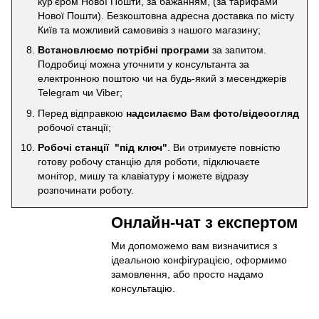
кур'єром Нової Пошти, за бажанням, (за тарифами
Нової Пошти). Безкоштовна адресна доставка по місту
Київ та можливий самовивіз з нашого магазину;
Встановлюємо потрібні програми
за запитом.
Подробиці можна уточнити у консультанта за
електронною поштою чи на будь-який з месенджерів
Telegram чи Viber;
Перед відправкою
надсилаємо Вам фото/відеоогляд
робочої станції;
Робочі станції "під ключ"
. Ви отримуєте повністю
готову робочу станцію для роботи, підключаєте
монітор, мишу та клавіатуру і можете відразу
розпочинати роботу.
Онлайн-чат з експертом
Ми допоможемо вам визначитися з
ідеальною конфігурацією, оформимо
замовлення, або просто надамо
консультацію.