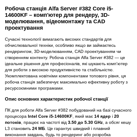
Робоча станція Alfa Server #382 Core i5-
14600KF – комп'ютер для рендеру, 3D-
моделювання, відеомонтажу та CAD
проектування
Сучасні технології вимагають високих стандартів для
обчислювальної техніки, особливо якщо ви займаєтесь
рендерингом, 3D-моделюванням, CAD проектуванням чи
створенням контенту. Робоча станція Alfa Server #382 — це
ідеальне рішення для професіоналів, які шукають комп'ютер
для роботи з високою продуктивністю та стабільністю.
Укомплектована новітніми компонентами топового рівня, ця
робоча станція забезпечує максимально ефективну роботу з
ресурсоємними програмами.
Опис основних характеристик робочої станції
ПК для роботи Alfa Server #382 побудований на базі сучасного
процесора
Intel Core i5-14600KF
, який має
14 ядер
і
20
потоків
, працює на частоті від
3.50 до 5.30 GHz
, а обсяг кешу
L3 становить
24 МБ
. Це гарантує швидкий і плавний
виконання завдань, будь то рендеринг або розробка