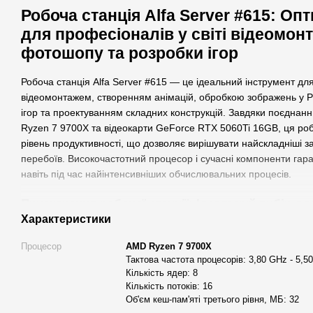
Робоча станція Alfa Server #615: О
для професіоналів у світі відеомонта
фотошопу та розробки ігор
Робоча станція Alfa Server #615 — це ідеальний інструмент для
відеомонтажем, створенням анімацій, обробкою зображень у P
ігор та проектуванням складних конструкцій. Завдяки поєдна
Ryzen 7 9700X та відеокарти GeForce RTX 5060Ti 16GB, ця роб
рівень продуктивності, що дозволяє вирішувати найскладніші з
перебоїв. Високочастотний процесор і сучасні компоненти гар
навіть під час найінтенсивніших обчислювальних процесів.
Призначення робочої станції: Ідеальний вибір д
Характеристики
Alfa Server #615 розроблена спеціально для професіоналів, як
завданнями у своїй роботі. Ця станція є надійним партнером д
Процесор
AMD Ryzen 7 9700X
Тактова частота процесорів: 3,80 GHz - 5,5
Відеомонтаж (4K та Full HD)
:
Кількість ядер: 8
Кількість потоків: 16
Adobe Premiere Pro
: Швидкий рендеринг та багатошаро
Об'єм кеш-пам'яті третього рівня, МБ: 32
DaVinci Resolve
: Професійний кольорокорекція та монт