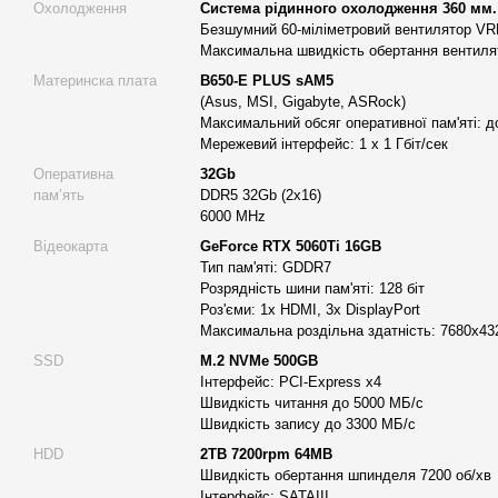
Охолодження
Система рідинного охолодження 360 мм.
Final Cut Pro
: Ефективна робота з великими об’ємами в
Безшумний 60-міліметровий вентилятор V
Максимальна швидкість обертання вентилят
Vegas Pro
: Багатий набір інструментів для редагування
Материнска плата
B650-E PLUS sAM5
Анімація
:
(Asus, MSI, Gigabyte, ASRock)
Blender
: Безперебійна робота з 3D-анімацією та моде
Максимальний обсяг оперативної пам'яті: 
Мережевий інтерфейс: 1 х 1 Гбіт/сек
Autodesk Maya
: Професійне створення 3D-анімацій для 
Оперативна
32Gb
Cinema 4D
: Ефективне створення графіки та анімацій д
памʼять
DDR5 32Gb (2x16)
6000 MHz
After Effects
: Глибока інтеграція з іншими продуктами A
ефектів.
Відеокарта
GeForce RTX 5060Ti 16GB
Тип пам'яті: GDDR7
Обробка фото та Photoshop
:
Розрядність шини пам'яті: 128 біт
Adobe Photoshop
: Швидка обробка зображень високої ро
Роз'єми: 1х HDMI, 3х DisplayPort
Максимальна роздільна здатність: 7680x43
Adobe Lightroom
: Масова обробка фотографій та зручн
SSD
M.2 NVMe 500GB
кольором.
Інтерфейс: PCI-Express x4
CorelDRAW
: Векторна графіка та ілюстрації на професі
Швидкість читання до 5000 МБ/с
Швидкість запису до 3300 МБ/с
GIMP
: Потужний інструмент для обробки зображень з в
HDD
2TB 7200rpm 64MB
Розробка ігор та проектування
:
Швидкість обертання шпинделя 7200 об/хв
Unreal Engine
: Створення ігор з реалістичною графіко
Інтерфейс: SATAIII