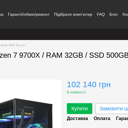
ка
Гарантії/обмін/ремонт
Підібрати комп’ютер
FAQ
Блог
Ко
танції AMD Ryzen
yzen 7 9700X / RAM 32GB / SSD 500G
102 140 грн
В наявності
Купити
Замовити 
Доставка
Оплата
Гара