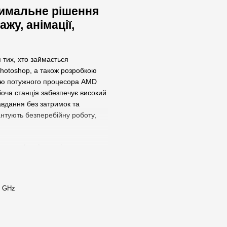
птимальне рішення
жу, анімації,
 тих, хто займається
hotoshop, а також розробкою
нню потужного процесора AMD
оча станція забезпечує високий
авдання без затримок та
антують безперебійну роботу,
ля професіоналів
і щодня стикаються зі складними
ля вирішення таких завдань:
0 GHz
ва обробка відео.
аж відео.