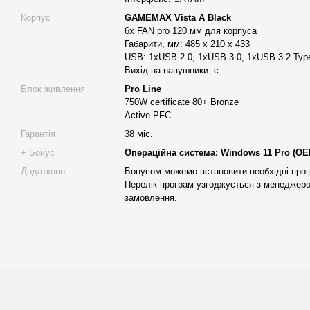
Unity
: Розробка ігор для різних платформ з використан
Корпус
GAMEMAX Vista A Black
6x FAN pro 120 мм для корпуса
AutoCAD
: Проектування та моделювання архітектурних 
Габарити, мм: 485 x 210 x 433
SolidWorks
: Інженерне проектування та моделювання м
USB: 1xUSB 2.0, 1xUSB 3.0, 1xUSB 3.2 Typ
Вихід на навушники: є
Опис конфігурації робочої станції Alfa Server #615
Блок живлення
Pro Line
750W certificate 80+ Bronze
Ця робоча станція побудована на базі потужного 8-ядерного 
Active PFC
який забезпечує високу продуктивність для багатозадачності т
Гарантія
38 міс.
Процесор працює на високій частоті, що особливо важливо для 
+ Бонус
Операційна система: Windows 11 Pro (OEM
обробки даних, таких як відеомонтаж та 3D-моделювання. Його
Додатково
Бонусом можемо встановити необхідні прог
обробляти великі обсяги даних з мінімальними затримками, що
Перелік програм узгоджується з менеджер
роботи.
замовлення.
Для охолодження використовується сучасна система рідинного
забезпечує стабільну температуру навіть під час тривалих сесі
безперебійну роботу без перегріву, що є ключовим фактором д
з ресурсоємними програмами.
Материнська плата B650 (Asus, MSI, Gigabyte) sAM5 забезпечує 
системи. Вона підтримує новітні стандарти підключення та пер