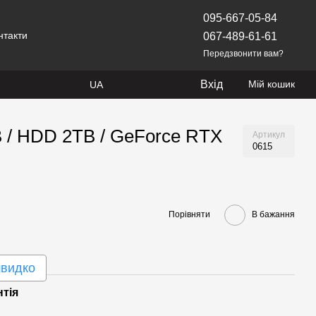
095-667-05-84
нтакти
067-489-61-61
Передзвонити вам?
Вхід
Мій кошик
UA
B / HDD 2TB / GeForce RTX
Артикул
0615
Порівняти
В бажання
швидко
нтія