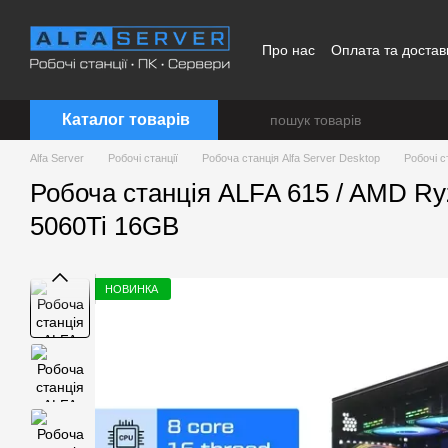
Перейти до основного контенту
Про нас
Оплата та достав
Каталог товарів
Alfa Server
Робочі станції
Робоча станція Alfa Server Desktop
Робочі с
Робоча станція ALFA 615 / AMD R
5060Ti 16GB
НОВИНКА