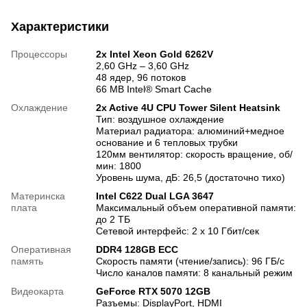
Характеристики
Процессоры
2х Intel Xeon Gold 6262V
2,60 GHz – 3,60 GHz
48 ядер, 96 потоков
66 MB Intel® Smart Cache
Охлаждение
2x Active 4U CPU Tower Silent Heatsink
Тип: воздушное охлаждение
Материал радиатора: алюминий+медное
основание и 6 тепловых трубки
120мм вентилятор: скорость вращение, об/
мин: 1800
Уровень шума, дБ: 26,5 (достаточно тихо)
Материнска
Intel C622 Dual LGA 3647
плата
Максимальный объем оперативной памяти:
до 2 ТБ
Сетевой интерфейс: 2 x 10 Гбит/сек
Оперативная
DDR4 128GB ECC
память
Скорость памяти (чтение/запись): 96 ГБ/с
Число каналов памяти: 8 канальный режим
Видеокарта
GeForce RTX 5070 12GB
Разъемы: DisplayPort, HDMI