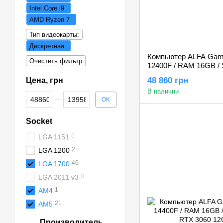
Intel Core i9
AMD Ryzen 7
Тип видеокарты:
Дискретная
Компьютер ALFA Gaming
Очистить фильтр
12400F / RAM 16GB /
/ GeForce RTX 3050 
48 860 грн
Цена, грн
В наличии
От Цена, грн
До Цена, грн
OK
Socket
0
LGA 1151
2
LGA 1200
46
LGA 1700
0
LGA 2011 v3
1
AM4
21
AM5
Производитель