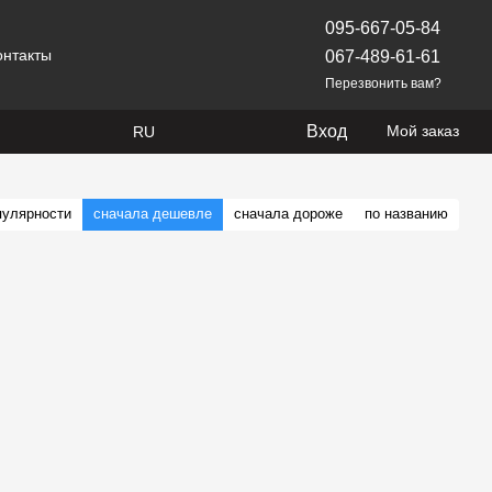
095-667-05-84
онтакты
067-489-61-61
Перезвонить вам?
Вход
Мой заказ
RU
пулярности
сначала дешевле
сначала дороже
по названию