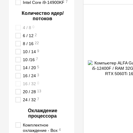
7
Intel Core i9-14900KF
Количество ядер/
потоков
0
4 / 8
2
6 / 12
22
8 / 16
9
10 / 14
7
10 /16
5
14 / 20
3
16 / 24
0
16 / 32
13
20 / 28
7
24 / 32
Охлаждение
процессора
Комплектное
4
охлаждение - Box