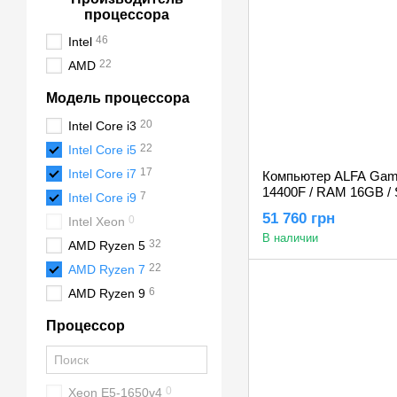
процессора
46
Intel
22
AMD
Модель процессора
20
Intel Core i3
22
Intel Core i5
17
Intel Core i7
Компьютер ALFA Gaming
14400F / RAM 16GB /
7
Intel Core i9
RTX 3060 12GB
51 760 грн
0
Intel Xeon
В наличии
32
AMD Ryzen 5
22
AMD Ryzen 7
6
AMD Ryzen 9
Процессор
0
Xeon E5-1650v4