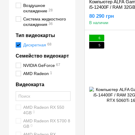
Компьютер ALFA Gaming
Воздушное
i5-12400F / RAM 32GB
28
охлаждение
RTX 5060Ti 16GB
80 290 грн
Система жидкостного
В наличии
36
охлаждения
Тип видеокарты
6
68
Дискретная
5
Семейство видеокарт
67
NVIDIA GeForce
1
AMD Radeon
Видеокарта
AMD Radeon RX 550
0
4GB
AMD Radeon RX 5700 8
0
GB
AMD Radeon RX