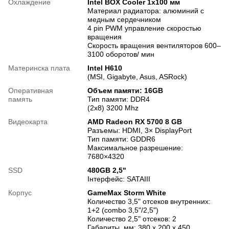
Охлаждение
Intel BOX Cooler 1x100 мм
Материал радиатора: алюминий с
медным сердечником
4 pin PWM управление скоростью
вращения
Скорость вращения вентиляторов 600–
3100 оборотов/ мин
Материнска плата
Intel H610
(MSI, Gigabyte, Asus, ASRock)
Оперативная
Объем памяти: 16GB
память
Тип памяти: DDR4
(2x8) 3200 Mhz
Видеокарта
AMD Radeon RX 5700 8 GB
Разъемы: HDMI, 3× DisplayPort
Тип памяти: GDDR6
Максимальное разрешение:
7680×4320
SSD
480GB 2,5"
Інтерфейс: SATAIII
Корпус
GameMax Storm White
Количество 3,5" отсеков внутренних:
1+2 (сombo 3,5"/2,5")
Количество 2,5" отсеков: 2
Габариты, мм: 380 x 200 x 450