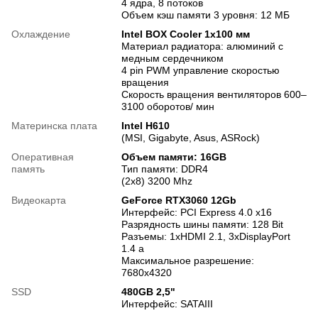
4 ядра, 8 потоков
Объем кэш памяти 3 уровня: 12 МБ
Охлаждение
Intel BOX Cooler 1x100 мм
Материал радиатора: алюминий с
медным сердечником
4 pin PWM управление скоростью
вращения
Скорость вращения вентиляторов 600–
3100 оборотов/ мин
Материнска плата
Intel H610
(MSI, Gigabyte, Asus, ASRock)
Оперативная
Объем памяти: 16GB
память
Тип памяти: DDR4
(2x8) 3200 Mhz
Видеокарта
GeForce RTX3060 12Gb
Интерфейс: PCI Express 4.0 x16
Разрядность шины памяти: 128 Bit
Разъемы: 1xHDMI 2.1, 3xDisplayPort
1.4 a
Максимальное разрешение:
7680x4320
SSD
480GB 2,5"
Интерфейс: SATAIII