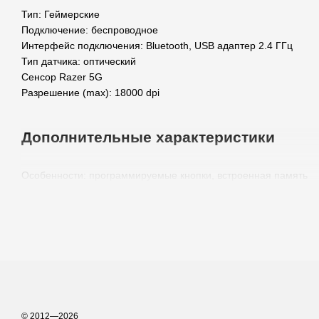
Тип: Геймерские
Подключение: беспроводное
Интерфейс подключения: Bluetooth, USB адаптер 2.4 ГГц
Тип датчика: оптический
Сенсор Razer 5G
Разрешение (max): 18000 dpi
Дополнительные характеристики
Особенности: программируемые кнопки, встроенная память
Количество кнопок: 7
Питание: 1 х AA
Физические характеристики
Размер: большая
Размеры: 130.1 x 75.1 x 42.5 мм
© 2012—2026