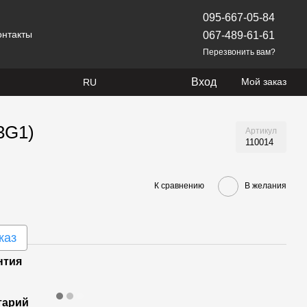
095-667-05-84
онтакты
067-489-61-61
Перезвонить вам?
Вход
Мой заказ
RU
3G1)
Артикул
110014
К сравнению
В желания
каз
нтия
тарий