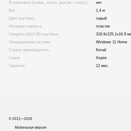
В комплекте (сумка, чехол, рюкзак, стилус)
нет
Вес
1,4 кг
Цвет ноутбука
серый
Материал корпуса
пластик
Габариты (ШхГхВ) ноутбука
318.9х225.1х16.9 м
Операционная система
Windows 11 Home
Страна производитель
Китай
Серия
Aspire
Гарантия
12 мес.
© 2012—2026
Мобильная версия