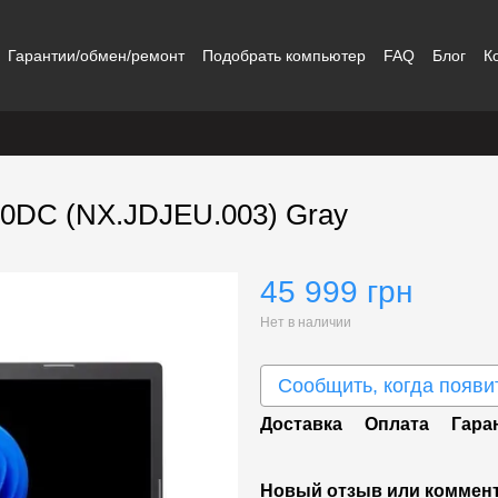
Гарантии/обмен/ремонт
Подобрать компьютер
FAQ
Блог
К
70DC (NX.JDJEU.003) Gray
45 999 грн
Нет в наличии
Сообщить, когда появи
Доставка
Оплата
Гара
Новый отзыв или коммен