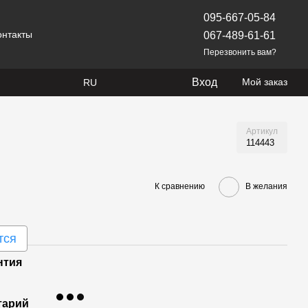
095-667-05-84
онтакты
067-489-61-61
Перезвонить вам?
Вход
Мой заказ
RU
Артикул
114443
К сравнению
В желания
тся
нтия
тарий