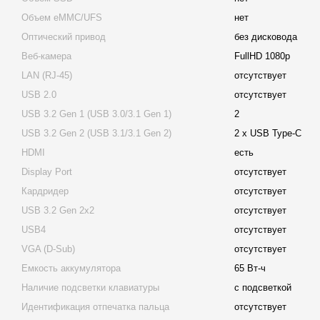
Объем eMMC/UFS
нет
Оптический привод
без дисковода
Веб-камера
FullHD 1080p
LAN (RJ-45)
отсутствует
USB 2.0
отсутствует
USB 3.2 Gen 1 (USB 3.0/3.1 Gen 1)
2
USB 3.2 Gen 2 (USB 3.1/3.1 Gen 2)
2 x USB Type-C
HDMI
есть
Display Port
отсутствует
Кардридер
отсутствует
USB 3.2 Gen 2x2
отсутствует
USB4
отсутствует
VGA (D-Sub)
отсутствует
Емкость аккумулятора
65 Вт-ч
Наличие подсветки клавиатуры
с подсветкой
Идентификация отпечатка пальца
отсутствует