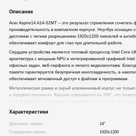
Описание
Acer Aspire14 A14-52MT – это результат стремления сочетать 
производительность в компактном корпусе. Ноутбук оснащен
дисплеем с четким разрешением 1920х1200 пикселей и антиб
обеспечивает комфорт для глаз при длительной работе.
Сердцем устройства является топовый процессор Intel Core Ul
архитектура с мощным NPU и интегрированной графикой Intel
офисных задач, веб-серфинга и легкого видеомонтажа. Благ
памяти гарантируется безупречная многозадачность, а накоп
обеспечивает мгновенный доступ к файлам и программам.
Металлическая рамка и серый алюминиевый корпус не только
и придают прочность. Крышка открывается на 180°, что позво
позе. Клавиатура с ровным ходом клавиш и большой тачпад д
точным.
Характеристики
Для видеоконференций установлена FHD-камера с Windows He
Диагональ экрана
14"
система двойных микрофонов с шумоподавлением – голос пер
среде.
Разрешение экрана
1920x1200