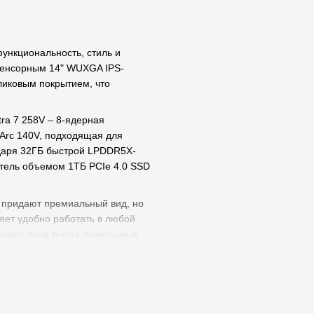
функциональность, стиль и
 сенсорным 14" WUXGA IPS-
ликовым покрытием, что
tra 7 258V – 8-ядерная
 Arc 140V, подходящая для
одаря 32ГБ быстрой LPDDR5X-
итель объемом 1ТБ PCIe 4.0 SSD
 придают премиальный вид, но
ляет удобно работать в любой
елают ввод текста приятным и
llo (инфракрасный датчик) и
едается четко даже в шумной