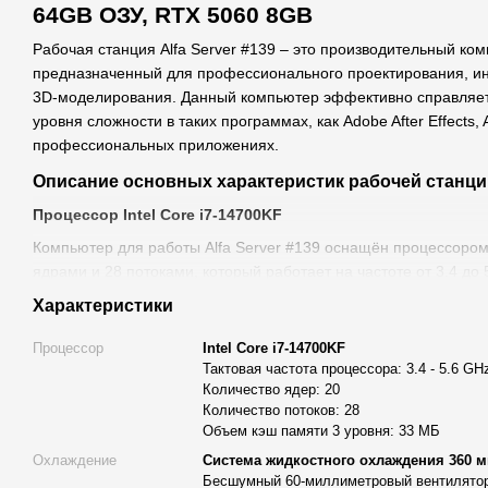
64GB ОЗУ, RTX 5060 8GB
Рабочая станция Alfa Server #139 – это производительный ко
предназначенный для профессионального проектирования, ин
3D-моделирования. Данный компьютер эффективно справляет
уровня сложности в таких программах, как Adobe After Effects,
профессиональных приложениях.
Описание основных характеристик рабочей станци
Процессор Intel Core i7-14700KF
Компьютер для работы Alfa Server #139 оснащён процессором I
ядрами и 28 потоками, который работает на частоте от 3.4 до
уровня составляет 33 МБ, что позволяет эффективно выполня
Характеристики
моделирование и работу с несколькими ресурсоёмкими прил
Процессор
Intel Core i7-14700KF
Система жидкостного охлаждения
Тактовая частота процессора: 3.4 - 5.6 GH
Для стабильной и тихой работы процессора компьютер Alfa S
Количество ядер: 20
системой охлаждения с тремя вентиляторами диаметром 120
Количество потоков: 28
Объем кэш памяти 3 уровня: 33 МБ
бесшумным 60-мм вентилятором VRM. Максимальная скорост
достигает 1800 об/мин, что гарантирует надёжную работу даж
Охлаждение
Система жидкостного охлаждения 360 м
Бесшумный 60-миллиметровый вентилято