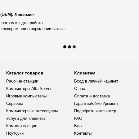
удобный доступ к компонентам.
 (OEM). Лицензия
тивным модулем PFC гарантирует
программы для работы.
неджером при оформлении заказа.
ия сроком 38 месяцев,
качестве бонуса каждый
ndows 11 Pro OEM.
Каталог товаров
Клиентам
профессиональных задач в
Рабочие станции
Вход в личный кабинет
Компьютеры Alfa Server
О нас
Игровые компьютеры
Оплата и доставка
ks и AutoCAD.
Серверы
Гарантии/обмен/ремонт
Компьютерные аксессуары
Подобрать компьютер
ций.
Услуги для клиентов
FAQ
а.
Комплектующие
Блог
Ноутбуки
Контакты
риложений без снижения