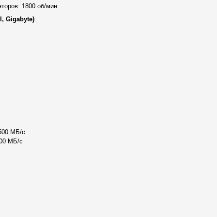
торов: 1800 об/мин
атеринскую плату с чипсетом
, Gigabyte)
и Gigabyte. Она обеспечивает
ую для профессионального
памяти DDR4 (2x32GB) с
чность и быстрое выполнение
яти 8GB позволяет эффективно
500 МБ/с
анимацию и рендеринг. Это
00 МБ/с
 высокого качества.
тель M.2 NVMe объёмом 1TB с
я до 3500 МБ/с и записи до
системы и всех необходимых