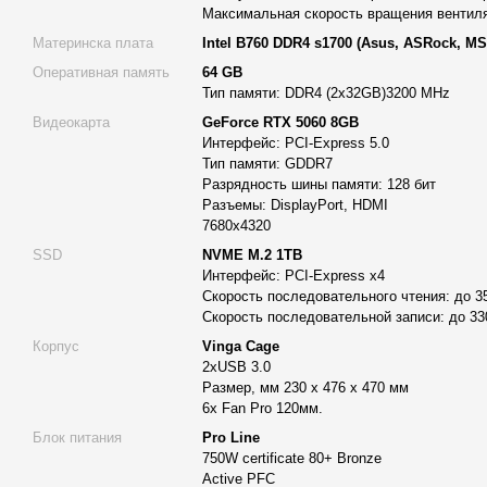
Материнская плата Intel B760 DDR4 s1700
Максимальная скорость вращения вентиля
Компьютер для проектирования Alfa Server #139 использует м
Материнска плата
Intel В760 DDR4 s1700 (Asus, ASRock, MSI
Intel B760 DDR4 s1700 от ведущих брендов Asus, ASRock, MSI 
Оперативная память
64 GB
стабильную и эффективную работу всей системы, необходим
Тип памяти: DDR4 (2x32GB)3200 MHz
использования.
Видеокарта
GeForce RTX 5060 8GB
Оперативная память 64GB DDR4
Интерфейс: PCI-Express 5.0
Тип памяти: GDDR7
Рабочая станция Alfa Server оборудована 64GB оперативной 
Разрядность шины памяти: 128 бит
частотой 3200 MHz, что обеспечивает комфортную многозада
Разъемы: DisplayPort, HDMI
задач при работе с тяжёлыми приложениями.
7680x4320
Видеокарта GeForce RTX 5060 8GB
SSD
NVME M.2 1TB
Интерфейс: PCI-Express x4
Графический адаптер GeForce RTX 5060 с объёмом видеопам
Скорость последовательного чтения: до 3
решать задачи визуализации, создавать сложные 3D-модели, 
Скорость последовательной записи: до 33
оптимальный выбор для профессиональной работы с графикой
Корпус
Vinga Cage
Скоростной накопитель M.2 NVMe 1TB
2xUSB 3.0
Размер, мм 230 x 476 x 470 мм
Для хранения информации используется быстрый SSD накопи
6х Fan Pro 120мм.
интерфейсом PCI-Express x4, обеспечивающий скорость чтени
Блок питания
Pro Line
3300 МБ/с. Это гарантирует быструю загрузку операционной 
750W certificate 80+ Bronze
программ.
Active PFC