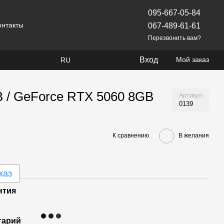
095-667-05-84
онтакты
067-489-61-61
Перезвонить вам?
Вход
Мой заказ
RU
TB / GeForce RTX 5060 8GB
Артикул
0139
К сравнению
В желания
каз
нтия
тарий