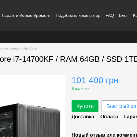
Гарантии/обмен/ремонт
Подобрать компьютер
FAQ
Блог
К
очие станции Intel Core
 Core i7-14700KF / RAM 64GB / SSD 1
101 400 грн
В наличии
Купить
Быстрый за
Доставка
Оплата
Гара
Новый отзыв или коммен