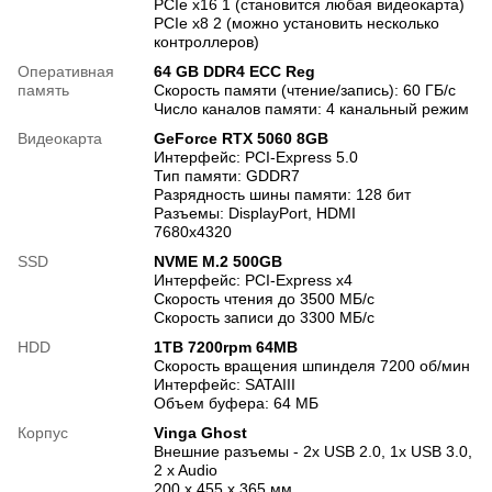
PCIe x16 1 (становится любая видеокарта)
PCIe x8 2 (можно установить несколько
контроллеров)
Оперативная
64 GB DDR4 ECC Reg
память
Скорость памяти (чтение/запись): 60 ГБ/с
Число каналов памяти: 4 канальный режим
Видеокарта
GeForce RTX 5060 8GB
Интерфейс: PCI-Express 5.0
Тип памяти: GDDR7
Разрядность шины памяти: 128 бит
Разъемы: DisplayPort, HDMI
7680x4320
SSD
NVME M.2 500GB
Интерфейс: PCI-Express x4
Скорость чтения до 3500 МБ/с
Скорость записи до 3300 МБ/с
HDD
1TB 7200rpm 64MB
Скорость вращения шпинделя 7200 об/мин
Интерфейс: SATAIII
Объем буфера: 64 МБ
Корпус
Vinga Ghost
Внешние разъемы - 2x USB 2.0, 1x USB 3.0,
2 x Audio
200 х 455 х 365 мм