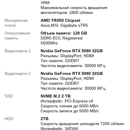
VRM
Максимальная скорость вращения
вентиляторов: 1800 об/мин
Материнска
AMD TRX50 Chipset
плата
Asus,MSI, Gigabyte sTR5
Оперативная
Объем памяти: 128 GB
память
DDR5 ECC Registered
5600Mhz
Видеокарта-1
Nvidia GeForce RTX 5090 32GB
Разъемы: DisplayPort, HDMI
Тип памяти: GDDR7
Частота видеопамяти: 30000 МГц
Видеокарта-2
Nvidia GeForce RTX 5090 32GB
Разъемы: DisplayPort, HDMI
Тип памяти: GDDR7
Частота видеопамяти: 30000 МГц
SSD
NVME M.2 2 TB
Интерфейс: PCI-Express x4
Скорость чтения до 6000 МБ/с
Скорость записи до 5000 МБ/с
HDD
2TB
Скорость вращения шпинделя 7200 об/мин
Интерфейс: SATAIII