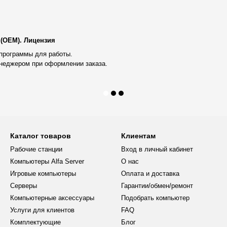
 (OEM). Лицензия
программы для работы.
я стабильной сети.
неджером при оформлении заказа.
о для:
;
Каталог товаров
Клиентам
Рабочие станции
Вход в личный кабинет
Компьютеры Alfa Server
О нас
и программами.
Игровые компьютеры
Оплата и доставка
Серверы
Гарантии/обмен/ремонт
я видеокарта NVIDIA Quadro
Компьютерные аксессуары
Подобрать компьютер
 с точными визуальными
Услуги для клиентов
FAQ
Комплектующие
Блог