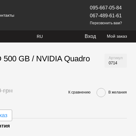
095-667-05-84
онтакты
067-489-61-61
Перезвонить вам?
Вход
Мой заказ
RU
 500 GB / NVIDIA Quadro
Артикул
0714
0 грн
К сравнению
В желания
каз
нтия