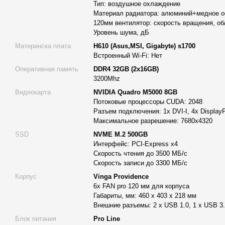
Тип: воздушное охлаждение
Материал радиатора: алюминий+медное ос
запуска виртуальных машин;
120мм вентилятор: скорость вращения, об
офисные, инженерные и аналитические задачи.
Уровень шума, дБ
Охлаждение CPU Tower Silent Air Cooling
Материнска плата
H610 (Asus,MSI, Gigabyte) s1700
Встроенный Wi-Fi: Нет
В системе используется воздушное охлаждение класса Silent 
Оперативная память
DDR4 32GB (2x16GB)
стабильную температуру работы даже при высоких нагрузках.
3200Mhz
Характеристики:
Видеокарта
NVIDIA Quadro M5000 8GB
Потоковые процессоры CUDA: 2048
алюминиевый радиатор с медным основанием;
Разъем подключения: 1x DVI-I, 4x DisplayP
4 тепловые трубки для быстрого отвода тепла;
Максимальное разрешение: 7680x4320
120 мм вентилятор на 1800 об/мин;
SSD
NVME M.2 500GB
Интерфейс: PCI-Express x4
шум всего 26,5 дБ, что позволяет сохранять комфортную т
Скорость чтения до 3500 МБ/с
Скорость записи до 3300 МБ/с
Такое охлаждение – важный компонент долговечности и стаби
Корпус
Vinga Providence
Материнская плата H610 s1700
6x FAN pro 120 мм для корпуса
Плата на чипсете H610 от брендов Asus, MSI или Gigabyte об
Габариты, мм: 460 х 403 х 218 мм
компонентов и поддерживает современный сокет LGA1700.
Внешние разъемы: 2 x USB 1.0, 1 x USB 3.
Блок питания
Pro Line
Функционал: