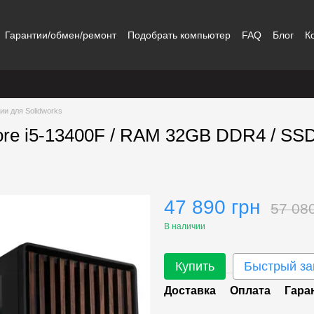
Гарантии/обмен/ремонт
Подобрать компьютер
FAQ
Блог
К
ии для Solidworks
ore i5-13400F / RAM 32GB DDR4 / SSD
47 890 грн
57 08
В наличии
Купить
Быстрый за
Доставка
Оплата
Гара