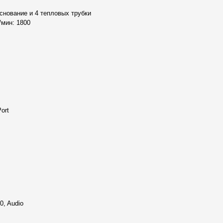
нование и 4 тепловых трубки
/мин: 1800
Air, поддерживающее
ort
ишину в офисе или студии.
льности всей системы.
еспечивает надежную работу
0, Audio