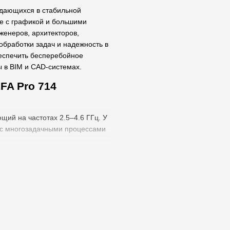
ждающихся в стабильной
те с графикой и большими
женеров, архитекторов,
обработки задач и надежность в
беспечить бесперебойное
 в BIM и CAD-системах.
FA Pro 714
щий на частотах 2.5–4.6 ГГц. У
ь с многозадачными процессами
лучшает отклик системы и