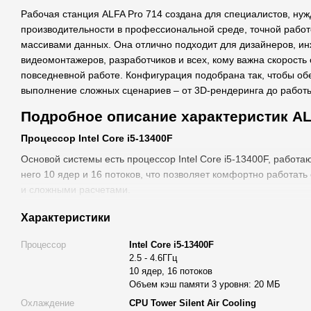
Рабочая станция ALFA Pro 714 создана для специалистов, ну
производительности в профессиональной среде, точной рабо
массивами данных. Она отлично подходит для дизайнеров, ин
видеомонтажеров, разработчиков и всех, кому важна скорость 
повседневной работе. Конфигурация подобрана так, чтобы о
выполнение сложных сценариев – от 3D-рендеринга до работы
Подробное описание характеристик AL
Процессор Intel Core i5-13400F
Основой системы есть процессор Intel Core i5-13400F, работаю
него 10 ядер и 16 потоков, что позволяет комфортно работат
и сложными расчетами.
Кэш-память L3 объемом 20 МБ ускоряет работу приложений, у
Характеристики
обеспечивает стабильность в тяжелых рабочих нагрузках.
Процессор
Intel Core i5-13400F
Процессор хорошо подходит для:
2.5 - 4.6ГГц
3D моделирование и предварительный рендеринг;
10 ядер, 16 потоков
Объем кэш памяти 3 уровня: 20 МБ
работы в сложных проектах CAD;
Охлаждение
CPU Tower Silent Air Cooling
обработки больших графических файлов;