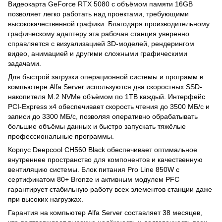
Видеокарта GeForce RTX 5080 с объёмом памяти 16GB
позволяет легко работать над проектами, требующими
высококачественной графики. Благодаря производительному
графическому адаптеру эта рабочая станция уверенно
справляется с визуализацией 3D-моделей, рендерингом
видео, анимацией и другими сложными графическими
задачами.
Для быстрой загрузки операционной системы и программ в
компьютере Alfa Server используются два скоростных SSD-
накопителя M.2 NVMe объёмом по 1TB каждый. Интерфейс
PCI-Express x4 обеспечивает скорость чтения до 3500 МБ/с и
записи до 3300 МБ/с, позволяя оперативно обрабатывать
большие объёмы данных и быстро запускать тяжёлые
профессиональные программы.
Корпус Deepcool CH560 Black обеспечивает оптимальное
внутреннее пространство для компонентов и качественную
вентиляцию системы. Блок питания Pro Line 850W с
сертификатом 80+ Bronze и активным модулем PFC
гарантирует стабильную работу всех элементов станции даже
при высоких нагрузках.
Гарантия на компьютер Alfa Server составляет 38 месяцев,