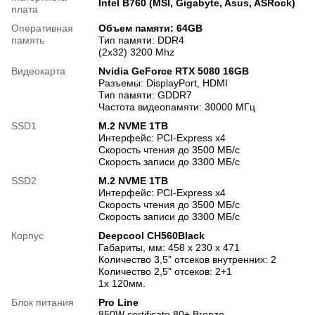
Intel B760 (MSI, Gigabyte, Asus, ASRock)
плата
Оперативная
Объем памяти: 64GB
память
Тип памяти: DDR4
(2x32) 3200 Mhz
Видеокарта
Nvidia GeForce RTX 5080 16GB
Разъемы: DisplayPort, HDMI
Тип памяти: GDDR7
Частота видеопамяти: 30000 МГц
SSD1
M.2 NVME 1TB
Интерфейс: PCI-Express x4
Скорость чтения до 3500 МБ/с
Скорость записи до 3300 МБ/с
SSD2
M.2 NVME 1TB
Интерфейс: PCI-Express x4
Скорость чтения до 3500 МБ/с
Скорость записи до 3300 МБ/с
Корпус
Deepcool CH560Black
Габариты, мм: 458 х 230 х 471
Количество 3,5" отсеков внутренних: 2
Количество 2,5" отсеков: 2+1
1x 120мм.
Блок питания
Pro Line
850W certificate 80+ Bronze