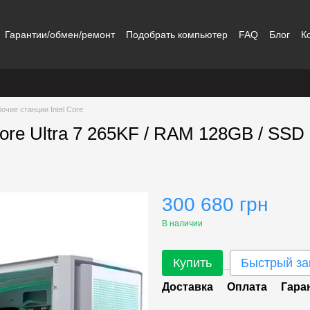
Гарантии/обмен/ремонт
Подобрать компьютер
FAQ
Блог
К
очие станции Intel Core
Core Ultra 7 265KF / RAM 128GB / SSD
300 680 грн
В наличии
Купить
Быстрый за
Доставка
Оплата
Гара