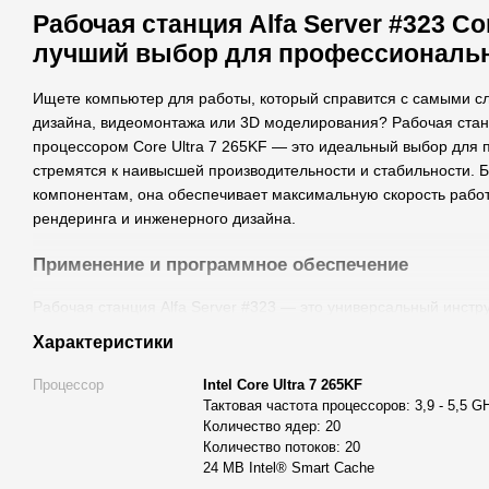
Рабочая станция Alfa Server #323 Co
лучший выбор для профессиональ
Ищете компьютер для работы, который справится с самыми 
дизайна, видеомонтажа или 3D моделирования? Рабочая станц
процессором Core Ultra 7 265KF — это идеальный выбор для
стремятся к наивысшей производительности и стабильности.
компонентам, она обеспечивает максимальную скорость работ
рендеринга и инженерного дизайна.
Применение и программное обеспечение
Рабочая станция Alfa Server #323 — это универсальный инст
разнообразных профессиональных задач. Благодаря мощному пр
Характеристики
20 ядер и 20 потоков обеспечивают безупречную эффективнос
выполнении сложных вычислений.
Процессор
Intel Core Ultra 7 265KF
Тактовая частота процессоров: 3,9 - 5,5 G
Видеомонтаж и обработка видео
: Компьютер для видеом
Количество ядер: 20
идеально подходит для работы с видео в форматах 4K и 8
Количество потоков: 20
рендеринг и плавный монтаж без задержек. Вы сможете ко
24 MB Intel® Smart Cache