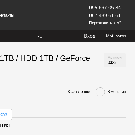
095-667-05-84
онтакты
067-489-61-61
Перезвонить вам?
Вход
Мой заказ
RU
 1TB / HDD 1TB / GeForce
Артикул
0323
К сравнению
В желания
каз
нтия