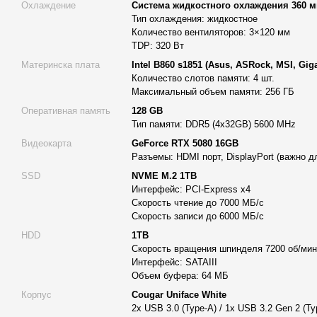
популярных программах, как
Adobe Premiere Pro
,
Adobe A
Охлаждение
Система жидкостного охлаждения 360 м
Vegas Pro
. Благодаря графической карте GeForce RTX
50
Тип охлаждения: жидкостное
Количество вентиляторов: 3×120 мм
обеспечивает высокую эффективность во всех задачах ви
TDP: 320 Вт
3D моделирование и рендеринг
: Компьютер для 3D Alfa
работы в программах, которые требуют от оборудования з
Материнска плата
Intel B860 s1851 (Asus, ASRock, MSI, Gig
Количество слотов памяти: 4 шт.
производительности. Графическая карта GeForce RTX
508
Максимальный объем памяти: 256 ГБ
реальном времени с самыми сложными 3D проектами, уско
программах, как
Autodesk Maya
,
Blender
,
3ds Max
,
Cinem
Оперативная память
128 GB
Тип памяти: DDR5 (4x32GB) 5600 MHz
Инженерный дизайн и CAD
: Рабочая станция Alfa Server
Видеокарта
GeForce RTX 5080 16GB
проектирования и инженерных работ. Она способна работ
Разъемы: HDMI порт, DisplayPort (важно 
большими проектами в программах
AutoCAD
,
SolidWorks
SSD
NVME M.2 1TB
Благодаря 128 ГБ оперативной памяти DDR5 с частотой 5
Интерфейс: PCI-Express x4
модели открываются мгновенно, а система не теряет прои
Скорость чтение до 7000 МБ/с
большими объемами данных.
Скорость записи до 6000 МБ/с
Обработка изображений и графический дизайн
: Для д
HDD
1TB
работы станет незаменимым инструментом. Работа с
Ado
Скорость вращения шпинделя 7200 об/мин
Интерфейс: SATAIII
Illustrator
,
CorelDRAW
или
Affinity Designer
станет более
Объем буфера: 64 МБ
благодаря высокой производительности процессора и быс
позволяет мгновенно сохранять и открывать проекты.
Корпус
Cougar Uniface White
2x USB 3.0 (Type-A) / 1x USB 3.2 Gen 2 (Ty