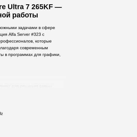
re Ultra 7 265KF —
ной работы
сложными задачами в сфере
ия Alfa Server #323 с
 профессионалов, которые
 Благодаря современным
ы в программах для графики,
румент для решения самых
оцессору Intel Core Ultra 7,
ть в многозадачности и
Hz
онтажа Alfa Server #323
K, обеспечивая быстрый
мфортно работать в таких