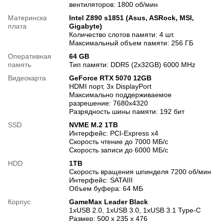
вентиляторов: 1800 об/мин
Материнска
Intel Z890 s1851 (Asus, ASRock, MSI,
плата
Gigabyte)
Количество слотов памяти: 4 шт.
Максимальный объем памяти: 256 ГБ
Оперативная
64 GB
память
Тип памяти: DDR5 (2x32GB) 6000 MHz
Видеокарта
GeForce RTX 5070 12GB
HDMI порт, 3х DisplayPort
Максимально поддерживаемое
разрешение: 7680x4320
Разрядность шины памяти: 192 бит
SSD
NVME M.2 1TB
Интерфейс: PCI-Express x4
Скорость чтение до 7000 МБ/с
Скорость записи до 6000 МБ/с
HDD
1TB
Скорость вращения шпинделя 7200 об/мин
Интерфейс: SATAIII
Объем буфера: 64 МБ
Корпус
GameMax Leader Black
1xUSB 2.0, 1xUSB 3.0, 1xUSB 3.1 Type-C
Размер: 500 x 235 x 476