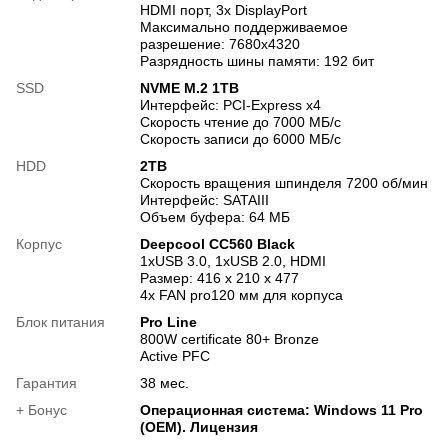
HDMI порт, 3х DisplayPort
Максимально поддерживаемое
разрешение: 7680x4320
Разрядность шины памяти: 192 бит
SSD
NVME M.2 1TB
Интерфейс: PCI-Express x4
Скорость чтение до 7000 МБ/с
Скорость записи до 6000 МБ/с
HDD
2TB
Скорость вращения шпинделя 7200 об/мин
Интерфейс: SATAIII
Объем буфера: 64 МБ
Корпус
Deepcool CC560 Black
1xUSB 3.0, 1xUSB 2.0, HDMI
Размер: 416 x 210 x 477
4x FAN pro120 мм для корпуса
Блок питания
Pro Line
800W certificate 80+ Bronze
Active PFC
Гарантия
38 мес.
+ Бонус
Операционная система: Windows 11 Pro
(OEM). Лицензия