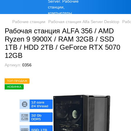
Рабочие станции
Рабочая станция Alfa Server Desktop
Раб
Рабочая станция ALFA 356 / AMD
Ryzen 9 9900X / RAM 32GB / SSD
1TB / HDD 2TB / GeForce RTX 5070
12GB
Артикул:
0356
ТОП ПРОДАЖ
НОВИНКА