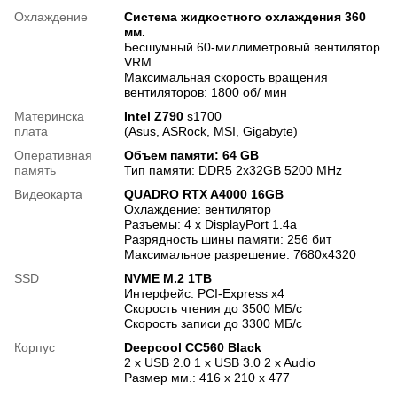
Охлаждение
Система жидкостного охлаждения 360
мм.
Бесшумный 60-миллиметровый вентилятор
VRM
Максимальная скорость вращения
вентиляторов: 1800 об/ мин
Материнска
Intel Z790
s1700
плата
(Asus, ASRock, MSI, Gigabyte)
Оперативная
Объем памяти: 64 GB
память
Тип памяти: DDR5 2x32GB 5200 MHz
Видеокарта
QUADRO RTX A4000 16GB
Охлаждение: вентилятор
Разъемы: 4 x DisplayPort 1.4a
Разрядность шины памяти: 256 бит
Максимальное разрешение: 7680x4320
SSD
NVME M.2 1TB
Интерфейс: PCI-Express x4
Скорость чтения до 3500 МБ/с
Скорость записи до 3300 МБ/с
Корпус
Deepcool CC560 Black
2 x USB 2.0 1 x USB 3.0 2 x Audio
Размер мм.: 416 x 210 x 477