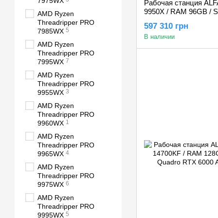
7975WX
Рабочая станция ALFA
9950X / RAM 96GB / S
AMD Ryzen
Quadro RTX A6000 4
Threadripper PRO
597 310 грн
5
7985WX
В наличии
AMD Ryzen
Threadripper PRO
7
7995WX
AMD Ryzen
Threadripper PRO
3
9955WX
AMD Ryzen
Threadripper PRO
1
9960WX
AMD Ryzen
Threadripper PRO
4
9965WX
AMD Ryzen
Threadripper PRO
6
9975WX
AMD Ryzen
Threadripper PRO
5
9995WX