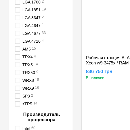
2
LGA 1700
19
LGA 1851
2
LGA 3647
1
LGA 4647
33
LGA 4677
4
LGA 4710
15
AM5
4
TRX4
Рабочая станция AI AL
Xeon w9-3475x / RAM 
14
TRX5
Nvidia RTX 6000 Ada 
836 750 грн
9
TRX50
В наличии
15
WRX8
16
WRX9
2
SP3
14
sTR5
Производитель
процессора
60
Intel