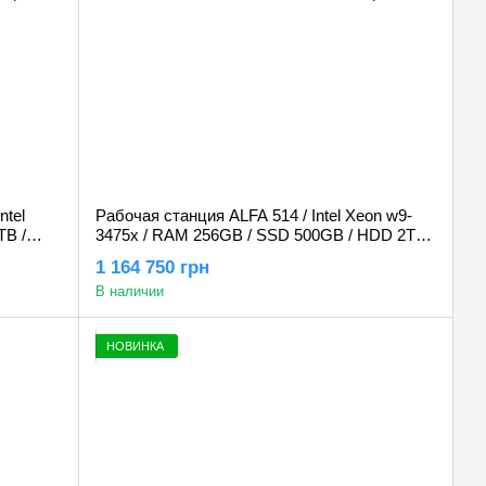
ntel
Рабочая станция ALFA 514 / Intel Xeon w9-
TB /
3475x / RAM 256GB / SSD 500GB / HDD 2TB /
2x GeForce RTX 5090 32GB
1 164 750 грн
В наличии
НОВИНКА