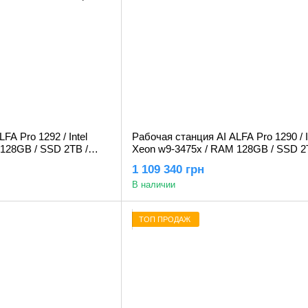
FA Pro 1292 / Intel
Рабочая станция AI ALFA Pro 1290 / I
128GB / SSD 2TB /
Xeon w9-3475x / RAM 128GB / SSD 2
Generation 48GB
Nvidia RTX PRO 5000 Blackwell 72GB
1 109 340 грн
В наличии
ТОП ПРОДАЖ