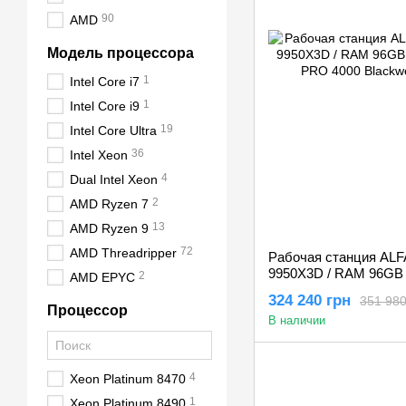
90
AMD
Модель процессора
1
Intel Core i7
1
Intel Core i9
19
Intel Core Ultra
36
Intel Xeon
4
Dual Intel Xeon
2
AMD Ryzen 7
13
AMD Ryzen 9
72
AMD Threadripper
Рабочая станция ALFA
9950X3D / RAM 96GB /
2
AMD EPYC
PRO 4000 Blackwell 
324 240 грн
351 980
Процессор
В наличии
4
Xeon Platinum 8470
1
Xeon Platinum 8490