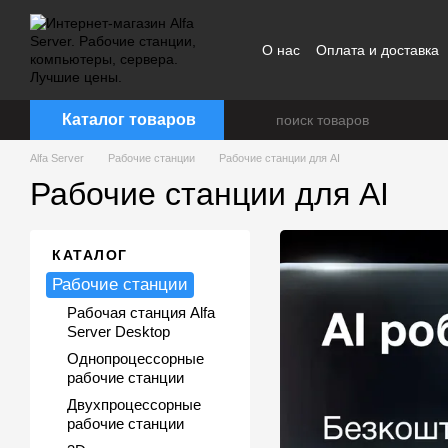
Перейти к основному контенту
О нас
Оплата и доставка
Каталог товаров
Alfa Server
Рабочие станции
Рабочие станции для AI
Рабочие станции для AI
КАТАЛОГ
Рабочие станции
Рабочая станция Alfa
Server Desktop
Однопроцессорные
рабочие станции
Двухпроцессорные
рабочие станции