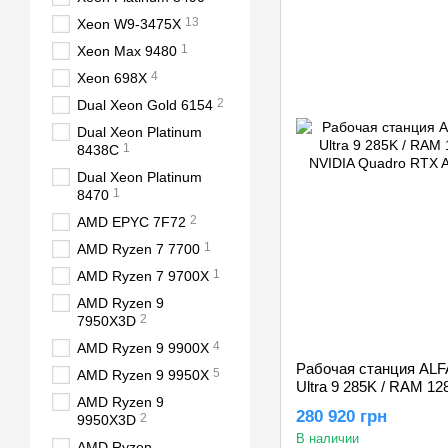
13
Xeon W9-3475X
1
Xeon Max 9480
4
Xeon 698X
2
Dual Xeon Gold 6154
Dual Xeon Platinum
1
8438C
Dual Xeon Platinum
1
8470
2
AMD EPYC 7F72
1
AMD Ryzen 7 7700
1
AMD Ryzen 7 9700X
AMD Ryzen 9
2
7950X3D
4
AMD Ryzen 9 9900X
Рабочая станция ALFA 
5
AMD Ryzen 9 9950X
Ultra 9 285K / RAM 12
AMD Ryzen 9
NVIDIA Quadro RTX 
280 920 грн
2
9950X3D
В наличии
AMD Ryzen