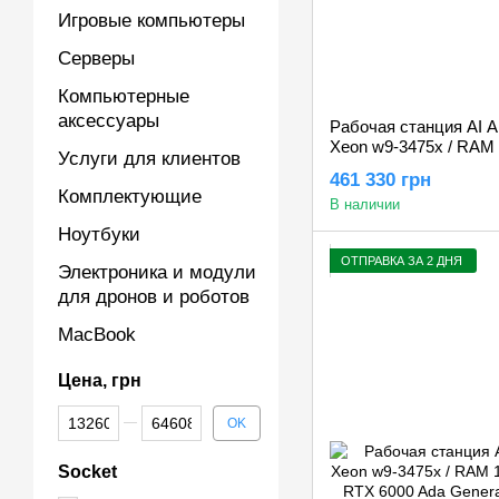
Игровые компьютеры
Серверы
Компьютерные
аксессуары
Рабочая станция AI AL
Xeon w9-3475x / RAM 
Услуги для клиентов
Nvidia RTX PRO 4000 
461 330 грн
Комплектующие
В наличии
Ноутбуки
ОТПРАВКА ЗА 2 ДНЯ
Электроника и модули
для дронов и роботов
MacBook
Цена, грн
От Цена, грн
До Цена, грн
OK
Socket