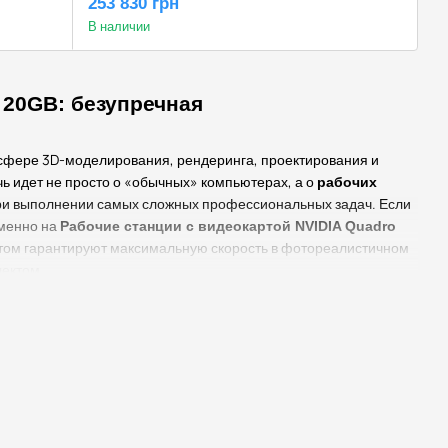
253 830 грн
В наличии
 20GB: безупречная
 сфере 3D-моделирования, рендеринга, проектирования и
 идет не просто о «обычных» компьютерах, а о
рабочих
 при выполнении самых сложных профессиональных задач. Если
именно на
Рабочие станции с видеокартой NVIDIA Quadro
этом гарантируют максимальную скорость в фотореалистичном
лектом.
 20GB
 стремятся получить лучшее визуальное и вычислительное
няющей высокую вычислительную мощность ядер CUDA,
я ускоренной трассировки лучей в реальном времени.
ию и высококачественные визуальные эффекты.