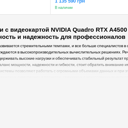
1 135 590 грн
A4500 20GB
В наличии
и с видеокартой NVIDIA Quadro RTX A4500
ность и надежность для профессионалов
звивается стремительными темпами, и все больше специалистов в
ждаются в высокопроизводительных вычислительных решениях. Речь
держивать высокие нагрузки и обеспечивать стабильный результат
ланс мощности, надежности и гибкости, стоит обратить внимание 
 системы позволяют работать с огромными объемами данных и при 
енерных симуляциях и проектах, связанных с искусственным интел
ыбирать именно NVIDIA Quadro RTX A4500
 RTX разработаны с учетом потребностей профессионалов, которые
построена на передовой архитектуре Ampere, объеди
A4500 20GB
ты с искусственным интеллектом и специализированные RT-ядра дл
чаете невероятно детализированную графику, быструю визуализац