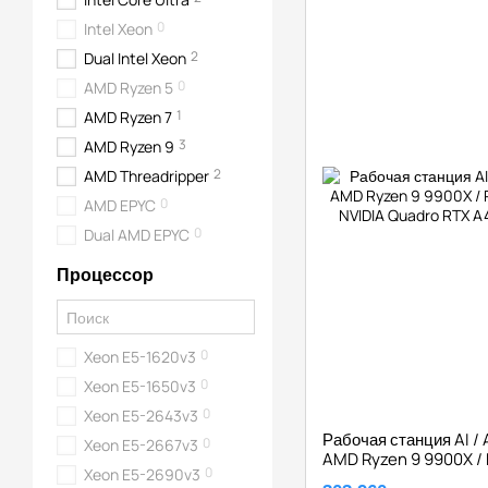
0
Intel Xeon
2
Dual Intel Xeon
0
AMD Ryzen 5
1
AMD Ryzen 7
3
AMD Ryzen 9
2
AMD Threadripper
0
AMD EPYC
0
Dual AMD EPYC
Процессор
0
Xeon E5-1620v3
0
Xeon E5-1650v3
0
Xeon E5-2643v3
Рабочая станция AI / 
0
Xeon E5-2667v3
AMD Ryzen 9 9900X / 
0
Xeon E5-2690v3
2х NVIDIA Quadro RT