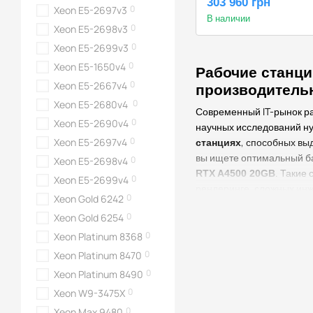
303 960 грн
0
Xeon E5-2697v3
В наличии
0
Xeon E5-2698v3
0
Xeon E5-2699v3
0
Xeon E5-1650v4
Рабочие станци
0
Xeon E5-2667v4
производитель
0
Xeon E5-2680v4
Современный IT-рынок ра
0
Xeon E5-2690v4
научных исследований ну
0
Xeon E5-2697v4
, способных вы
станциях
вы ищете оптимальный ба
0
Xeon E5-2698v4
. Такие
RTX A4500 20GB
0
Xeon E5-2699v4
рендеринге, сложных инж
0
Xeon Gold 6242
0
Xeon Gold 6254
0
Xeon Platinum 8368
Почему стоит в
0
Xeon Platinum 8470
Видеокарты серии Quadro
0
Xeon Platinum 8490
окружение.
Quadro RTX 
0
Xeon W9-3475X
тензорные ядра для рабо
Благодаря этому вы полу
0
Xeon Max 9480