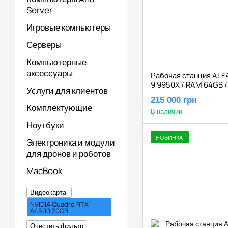
Server
Игровые компьютеры
Серверы
Компьютерные
аксессуары
Рабочая станция ALFA
9 9950X / RAM 64GB /
Услуги для клиентов
NVIDIA Quadro RTX A
215 000 грн
Комплектующие
В наличии
Ноутбуки
НОВИНКА
Электроника и модули
для дронов и роботов
MacBook
Видеокарта:
NVIDIA Quadro RTX
A4500 20GB
Очистить фильтр