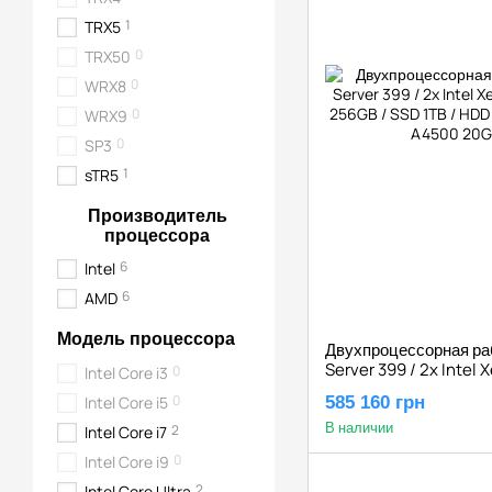
1
TRX5
0
TRX50
0
WRX8
0
WRX9
0
SP3
1
sTR5
Производитель
процессора
6
Intel
6
AMD
Модель процессора
Двухпроцессорная ра
Server 399 / 2x Intel 
0
Intel Core i3
RAM 256GB / SSD 1TB 
0
Intel Core i5
585 160 грн
Quadro RTX A4500 2
В наличии
2
Intel Core i7
0
Intel Core i9
2
Intel Core Ultra