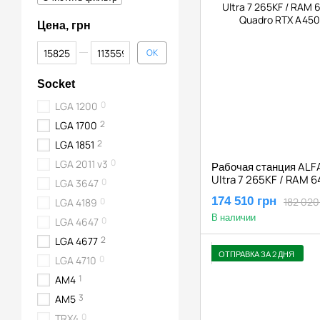
Цена, грн
От Цена, грн
До Цена, грн
OK
Socket
0
LGA 1200
2
LGA 1700
2
LGA 1851
0
LGA 2011 v3
Рабочая станция ALFA 
Ultra 7 265KF / RAM 6
0
LGA 3647
Quadro RTX A4500 2
174 510 грн
182 020
0
LGA 4189
В наличии
0
LGA 4647
2
LGA 4677
ОТПРАВКА ЗА 2 ДНЯ
0
LGA 4710
1
AM4
3
AM5
0
TRX4