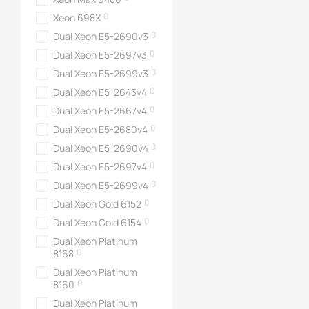
0
Xeon 698X
Основные преимущес
0
Dual Xeon E5-2690v3
20 ГБ GDDR6-памят
0
Dual Xeon E5-2697v3
самые масштабные пр
0
Dual Xeon E5-2699v3
Мощность в рендер
0
Dual Xeon E5-2643v4
времени на обработку
0
Dual Xeon E5-2667v4
: ядра,
Tensor Cores
модели искусственно
0
Dual Xeon E5-2680v4
0
Dual Xeon E5-2690v4
Стабильные драйв
конкретные рабочие 
0
Dual Xeon E5-2697v4
0
Dual Xeon E5-2699v4
0
Dual Xeon Gold 6152
Сферы применен
0
Dual Xeon Gold 6154
Архитектура, дизай
Dual Xeon Platinum
0
8168
Когда речь идет о мо
ПК для работы с ви
Dual Xeon Platinum
0
8160
фотореалистичная ви
реального строительс
Dual Xeon Platinum