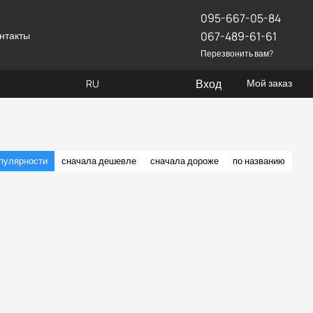
095-667-05-84
нтакты
067-489-61-61
Перезвонить вам?
Вход
Мой заказ
RU
опулярности
сначала дешевле
сначала дороже
по названию