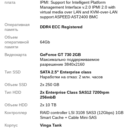
плата
IPMI: Support for Intelligent Platform
Management Interface v.2.0 IPMI 2.0 with
virtual media over LAN and KVM-over-LAN
support ASPEED AST2400 BMC
Оперативная
DDR4 ECC Registered
память
Объем
оперативной
64Gb
памяти
Видеокарта
GeForce GT 730 2GB
Максимально поддерживаемое
разрешение 3840x2160
Тип SSD
SATA 2.5" Enterprise class
Наработки на отказ: 2 млн. часов
Объем SSD
2х 250 GB
Тип HDD
2x Enterprise Class SAS12 7200rpm
256mbB
Объем HDD
2х 10 TB
Контроллер
RAID controller LSI 3108 SAS3 (12Gbps) 1GB
Smart Cache + Cable Mini-SAS
Корпус
Vinga Tank