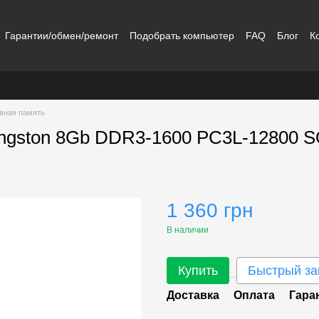
Гарантии/обмен/ремонт
Подобрать компьютер
FAQ
Блог
К
вная память
ingston 8Gb DDR3-1600 PC3L-12800
1 360 грн
В наличии
Купить
Быстрый за
Доставка
Оплата
Гара