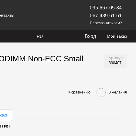
095-667-05-84
онтакты
067-489-61-61
Перезвонить вам?
Вход
Мой заказ
RU
 SODIMM Non-ECC Small
Артикул
300407
К сравнению
В желания
каз
нтия