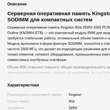
Описание
Серверная оперативная память Kingst
SODIMM для компактных систем
Серверная оперативная память Kingston 8Gb DDR3-1600 PC
Outline (KN2M64-ETB) — это компактный модуль RAM для моде
требуется стабильная работа, оптимальный объем памяти и н
Модель выполнена в форм-факторе SODIMM, относится к стан
частоте 1600 МГц, что делает ее подходящим решением для к
тонких клиентов, сетевого оборудования, промышленных комп
совместимых ноутбучных платформ.
Объем 8Gb позволяет повысить общую производительность с
многозадачность и снизить нагрузку на накопитель за счет бо
оперативными данными. Такой модуль может использоваться 
обслуживания сетевых служб, работы с файловыми ресурсами,
Характеристики
данных начального уровня, терминальных решений и другого
которому важна стабильная оперативная память.
Производитель оперативной памяти
Kingston
Объем памяти
8Gb
Kingston KN2M64-ETB относится к памяти Non-ECC, то есть н
исправление ошибок. Такой тип RAM используется в системах,
Тип памяти
DDR3