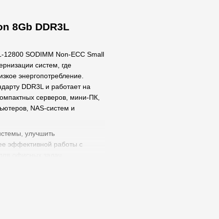
on 8Gb DDR3L
3L-12800 SODIMM Non-ECC Small
рнизации систем, где
изкое энергопотребление.
дарту DDR3L и работает на
омпактных серверов, мини-ПК,
ьютеров, NAS-систем и
истемы, улучшить
лее эффективной работы с
для офисных задач,
 систем мониторинга, баз
 программного обеспечения,
е поддерживает автоматическое
 где материнская плата и