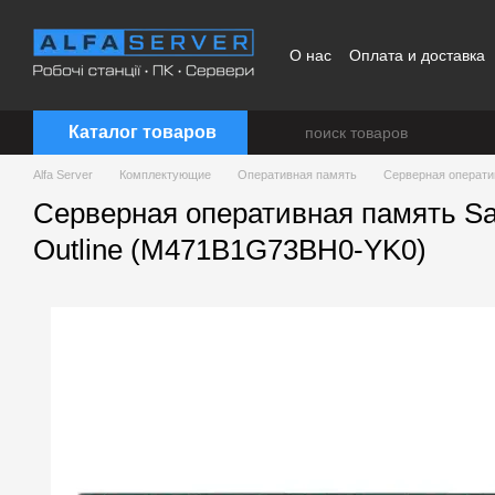
Перейти к основному контенту
О нас
Оплата и доставка
Каталог товаров
Alfa Server
Комплектующие
Оперативная память
Серверная операти
Серверная оперативная память 
Outline (M471B1G73BH0-YK0)