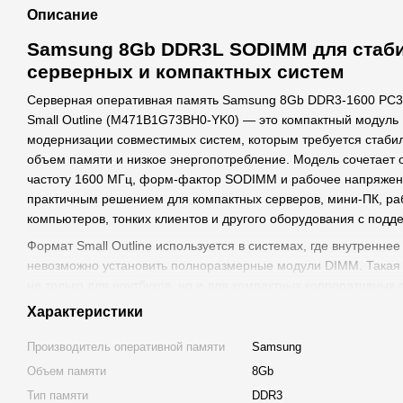
Описание
Samsung 8Gb DDR3L SODIMM для стаби
серверных и компактных систем
Серверная оперативная память Samsung 8Gb DDR3-1600 PC
Small Outline (M471B1G73BH0-YK0) — это компактный модуль
модернизации совместимых систем, которым требуется стабил
объем памяти и низкое энергопотребление. Модель сочетает 
частоту 1600 МГц, форм-фактор SODIMM и рабочее напряжени
практичным решением для компактных серверов, мини-ПК, р
компьютеров, тонких клиентов и другого оборудования с по
Формат Small Outline используется в системах, где внутренне
невозможно установить полноразмерные модули DIMM. Такая
не только для ноутбуков, но и для компактных корпоративных
решений, сетевых устройств, POS-систем и специализированн
Характеристики
производству Samsung модуль ориентирован на надежность, 
долговременную эксплуатацию в совместимых конфигурациях
Производитель оперативной памяти
Samsung
Объем памяти
8Gb
Samsung M471B1G73BH0-YK0 подойдет для увеличения объем
неисправного модуля или планового апгрейда системы без п
Тип памяти
DDR3