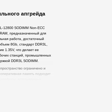
льного апгрейда
3L-12800 SODIMM Non-ECC
 RAM, предназначенный для
ьная работа, достаточный
объем 8Gb, стандарт DDR3L,
е 1.35V, что делает ее
абочих станций, промышленных
ддержкой DDR3L SODIMM.
е пространство ограничено и
 оперативная память подходит
 платформ, встраиваемых
ого оборудования. Благодаря
стабильную передачу данных и
.
а оперативной памяти, замены
олной смены платформы.