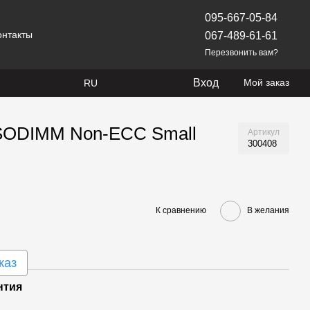
095-667-05-84
онтакты
067-489-61-61
Перезвонить вам?
Вход
Мой заказ
RU
 SODIMM Non-ECC Small
Артикул
300408
К сравнению
В желания
каз
нтия