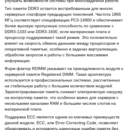
улучшить возможности системы при многозадачной работе.
Тип памяти DDR3 остается востребованным для многих
серверных платформ предыдущих поколений. Частота 1866
МГц соответствует спецификации PC3-14900 и обеспечивает
более высокую пропускную способность по сравнению с
DDR3-1333 или DDR3-1600, если материнская плата и
процессор поддерживают такой режим. Это положительно
влияет на скорость обмена данными между процессором и
оперативной памятью, особенно в задачах виртуализации,
обработки запросов и работы с большими массивами
информации.
Форм-фактор RDIMM указывает на принадлежность модуля к
серверной памяти Registered DIMM. Такая архитектура
используется в профессиональных системах, рассчитанных
на стабильную работу с большим количеством модулей.
Зарегистрированная память снижает электрическую нагрузку
на контроллер памяти, что особенно важно для серверов с
несколькими каналами RAM и большим числом слотов на
материнской плате.
Поддержка ECC является одним из ключевых преимуществ
данной модели. ECC, или Error-Correcting Code, позволяет
обнаруживать и исправлять одиночные ошибки памяти без