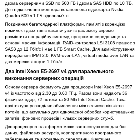
двома серверними SSD по 500 ГБ і двома SAS HDD по 10 ТБ.
Для підключення монітора встановлена відеокарта Nvidia
Quadro 600 з 1 ГБ відеопам’яті.
Поєднання багатоядерної платформи, пам’яті з корекцією
помилок і двох типів накопичувачів дає змогу окремо
розмістити операційну систему, програмне середовище та
основні масиви інформації. RAID-контролер LSI 3108 працює з
SAS3 до 12 Гбіт/с і має 1 ГБ Smart Cache. Для адміністрування
передбачені IPMI 2.0, KVM-over-LAN, virtual media over LAN та
два мережеві порти 1 Гбіт/с.
Два Intel Xeon E5-2697 v4 для паралельного
виконання серверних операцій
Основу сервера формують два процесори Intel Xeon E5-2697
v4 із частотою від 2,30 до 3,60 ГГц. Разом вони надають 36
фізичних ядер, 72 потоки та 90 МБ Intel Smart Cache. Така
архітектура розподіляє обчислення між великою кількістю
потоків, що актуально для одночасної обробки користувацьких
запитів, фонових процесів і кількох серверних служб.
Двопроцесорна платформа може застосовуватися для баз
даних, файлових ресурсів, корпоративного програмного
забезпечення та віртуальних середовищ. Фактична