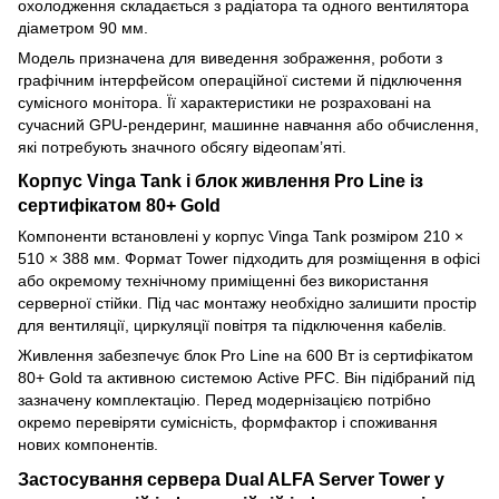
охолодження складається з радіатора та одного вентилятора
діаметром 90 мм.
Модель призначена для виведення зображення, роботи з
графічним інтерфейсом операційної системи й підключення
сумісного монітора. Її характеристики не розраховані на
сучасний GPU-рендеринг, машинне навчання або обчислення,
які потребують значного обсягу відеопам’яті.
Корпус Vinga Tank і блок живлення Pro Line із
сертифікатом 80+ Gold
Компоненти встановлені у корпус Vinga Tank розміром 210 ×
510 × 388 мм. Формат Tower підходить для розміщення в офісі
або окремому технічному приміщенні без використання
серверної стійки. Під час монтажу необхідно залишити простір
для вентиляції, циркуляції повітря та підключення кабелів.
Живлення забезпечує блок Pro Line на 600 Вт із сертифікатом
80+ Gold та активною системою Active PFC. Він підібраний під
зазначену комплектацію. Перед модернізацією потрібно
окремо перевіряти сумісність, формфактор і споживання
нових компонентів.
Застосування сервера Dual ALFA Server Tower у