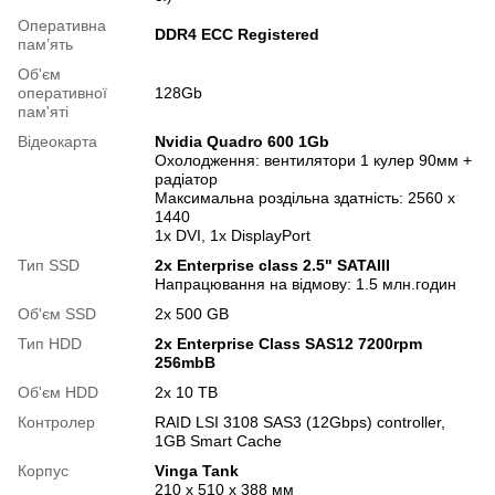
Оперативна
DDR4 ECC Registered
памʼять
Об'єм
оперативної
128Gb
пам'яті
Відеокарта
Nvidia Quadro 600 1Gb
Охолодження: вентилятори 1 кулер 90мм +
радіатор
Максимальна роздільна здатність: 2560 x
1440
1x DVI, 1x DisplayPort
Тип SSD
2x Enterprise class 2.5" SATAIII
Напрацювання на відмову: 1.5 млн.годин
Об'єм SSD
2х 500 GB
Тип HDD
2x Enterprise Class SAS12 7200rpm
256mbB
Об'єм HDD
2х 10 TB
Контролер
RAID LSI 3108 SAS3 (12Gbps) controller,
1GB Smart Cache
Корпус
Vinga Tank
210 x 510 x 388 мм