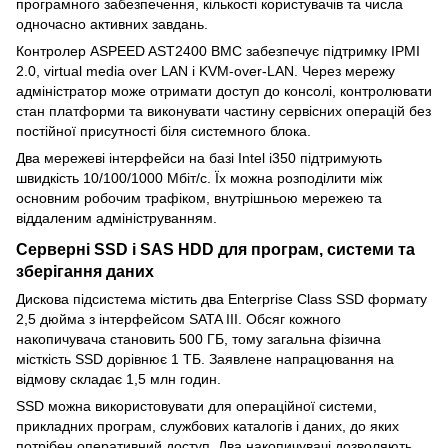
програмного забезпечення, кількості користувачів та числа
одночасно активних завдань.
Контролер ASPEED AST2400 BMC забезпечує підтримку IPMI
2.0, virtual media over LAN і KVM-over-LAN. Через мережу
адміністратор може отримати доступ до консолі, контролювати
стан платформи та виконувати частину сервісних операцій без
постійної присутності біля системного блока.
Два мережеві інтерфейси на базі Intel i350 підтримують
швидкість 10/100/1000 Мбіт/с. Їх можна розподілити між
основним робочим трафіком, внутрішньою мережею та
віддаленим адмініструванням.
Серверні SSD і SAS HDD для програм, системи та
зберігання даних
Дискова підсистема містить два Enterprise Class SSD формату
2,5 дюйма з інтерфейсом SATA III. Обсяг кожного
накопичувача становить 500 ГБ, тому загальна фізична
місткість SSD дорівнює 1 ТБ. Заявлене напрацювання на
відмову складає 1,5 млн годин.
SSD можна використовувати для операційної системи,
прикладних програм, службових каталогів і даних, до яких
потрібен оперативний доступ. Два накопичувачі дозволяють