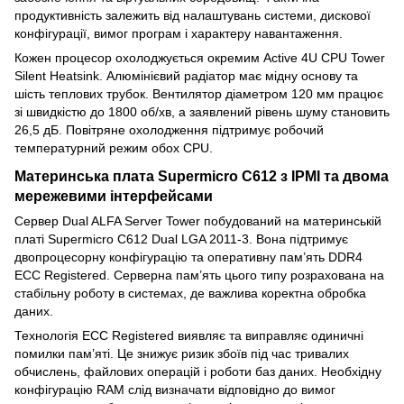
продуктивність залежить від налаштувань системи, дискової
конфігурації, вимог програм і характеру навантаження.
Кожен процесор охолоджується окремим Active 4U CPU Tower
Silent Heatsink. Алюмінієвий радіатор має мідну основу та
шість теплових трубок. Вентилятор діаметром 120 мм працює
зі швидкістю до 1800 об/хв, а заявлений рівень шуму становить
26,5 дБ. Повітряне охолодження підтримує робочий
температурний режим обох CPU.
Материнська плата Supermicro C612 з IPMI та двома
мережевими інтерфейсами
Сервер Dual ALFA Server Tower побудований на материнській
платі Supermicro C612 Dual LGA 2011-3. Вона підтримує
двопроцесорну конфігурацію та оперативну пам’ять DDR4
ECC Registered. Серверна пам’ять цього типу розрахована на
стабільну роботу в системах, де важлива коректна обробка
даних.
Технологія ECC Registered виявляє та виправляє одиничні
помилки пам’яті. Це знижує ризик збоїв під час тривалих
обчислень, файлових операцій і роботи баз даних. Необхідну
конфігурацію RAM слід визначати відповідно до вимог