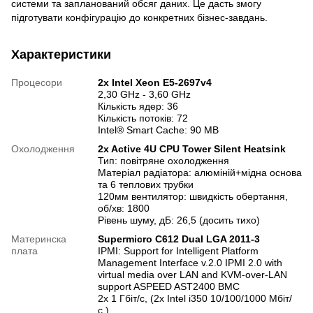
системи та запланований обсяг даних. Це дасть змогу
підготувати конфігурацію до конкретних бізнес-завдань.
Характеристики
Процесори
2x Intel Xeon E5-2697v4
2,30 GHz - 3,60 GHz
Кількість ядер: 36
Кількість потоків: 72
Intel® Smart Cache: 90 MB
Охолодження
2x Active 4U CPU Tower Silent Heatsink
Тип: повітряне охолодження
Матеріал радіатора: алюміній+мідна основа
та 6 теплових трубки
120мм вентилятор: швидкість обертання,
об/хв: 1800
Рівень шуму, дБ: 26,5 (досить тихо)
Материнска
Supermicro C612 Dual LGA 2011-3
плата
IPMI: Support for Intelligent Platform
Management Interface v.2.0 IPMI 2.0 with
virtual media over LAN and KVM-over-LAN
support ASPEED AST2400 BMC
2x 1 Гбіт/с, (2х Intel i350 10/100/1000 Мбіт/
с.)