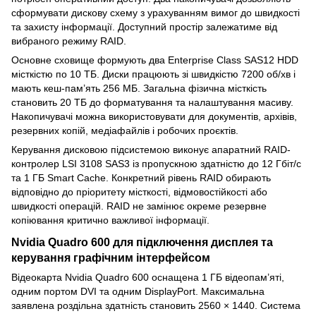
сформувати дискову схему з урахуванням вимог до швидкості
та захисту інформації. Доступний простір залежатиме від
вибраного режиму RAID.
Основне сховище формують два Enterprise Class SAS12 HDD
місткістю по 10 ТБ. Диски працюють зі швидкістю 7200 об/хв і
мають кеш-пам’ять 256 МБ. Загальна фізична місткість
становить 20 ТБ до форматування та налаштування масиву.
Накопичувачі можна використовувати для документів, архівів,
резервних копій, медіафайлів і робочих проєктів.
Керування дисковою підсистемою виконує апаратний RAID-
контролер LSI 3108 SAS3 із пропускною здатністю до 12 Гбіт/с
та 1 ГБ Smart Cache. Конкретний рівень RAID обирають
відповідно до пріоритету місткості, відмовостійкості або
швидкості операцій. RAID не замінює окреме резервне
копіювання критично важливої інформації.
Nvidia Quadro 600 для підключення дисплея та
керування графічним інтерфейсом
Відеокарта Nvidia Quadro 600 оснащена 1 ГБ відеопам’яті,
одним портом DVI та одним DisplayPort. Максимальна
заявлена роздільна здатність становить 2560 × 1440. Система