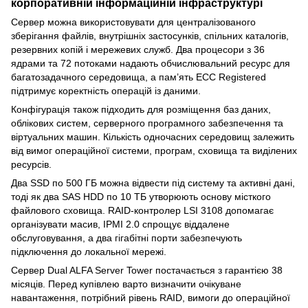
корпоративній інформаційній інфраструктурі
Сервер можна використовувати для централізованого
зберігання файлів, внутрішніх застосунків, спільних каталогів,
резервних копій і мережевих служб. Два процесори з 36
ядрами та 72 потоками надають обчислювальний ресурс для
багатозадачного середовища, а пам’ять ECC Registered
підтримує коректність операцій із даними.
Конфігурація також підходить для розміщення баз даних,
облікових систем, серверного програмного забезпечення та
віртуальних машин. Кількість одночасних середовищ залежить
від вимог операційної системи, програм, сховища та виділених
ресурсів.
Два SSD по 500 ГБ можна відвести під систему та активні дані,
тоді як два SAS HDD по 10 ТБ утворюють основу місткого
файлового сховища. RAID-контролер LSI 3108 допомагає
організувати масив, IPMI 2.0 спрощує віддалене
обслуговування, а два гігабітні порти забезпечують
підключення до локальної мережі.
Сервер Dual ALFA Server Tower постачається з гарантією 38
місяців. Перед купівлею варто визначити очікуване
навантаження, потрібний рівень RAID, вимоги до операційної