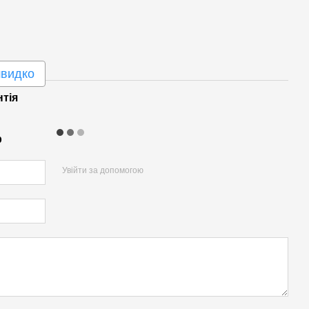
швидко
нтія
р
Увійти за допомогою