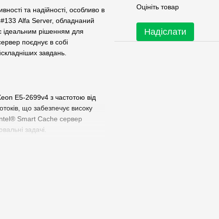
Оцініть товар
вності та надійності, особливо в
 #133 Alfa Server, обладнаний
Надіслати
 є ідеальним рішенням для
сервер поєднує в собі
айскладніших завдань.
eon E5-2699v4 з частотою від
отоків, що забезпечує високу
Intel® Smart Cache сервер
вальні задачі.
у охолодження. Alfa Server
ть повітряне охолодження за
ма тепловими трубками. Два 120
орюючи мінімальний рівень
вно.