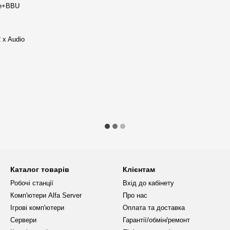
he+BBU
іри 215 x 480 x 425 мм. Стильний
 x Audio
 та обслуговуванні сервера.
ого надійність та довговічність.
 сервер може виконувати
сяги даних.
 RAID-контролера забезпечують
нювати віддалене управління та
Каталог товарів
Клієнтам
Робочі станції
Вхід до кабінету
м рівнем шуму забезпечує
Комп'ютери Alfa Server
Про нас
х.
Ігрові комп'ютери
Оплата та доставка
 та підтримка різних
Сервери
Гарантії/обмін/ремонт
отреби бізнесу.