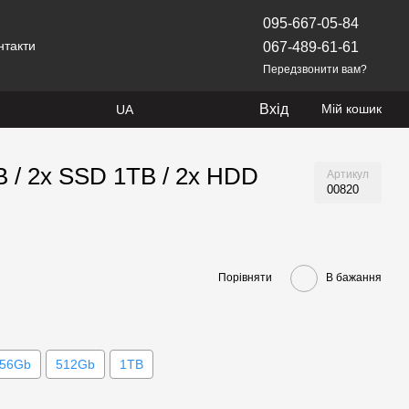
095-667-05-84
нтакти
067-489-61-61
Передзвонити вам?
Вхід
Мій кошик
UA
B / 2x SSD 1TB / 2x HDD
Артикул
00820
Порівняти
В бажання
56Gb
512Gb
1TB