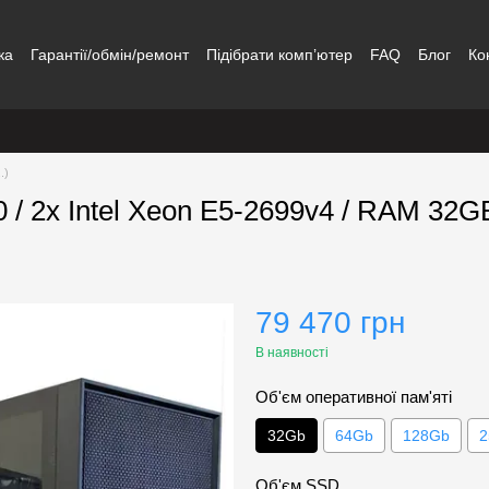
ка
Гарантії/обмін/ремонт
Підібрати комп’ютер
FAQ
Блог
Ко
.)
 / 2х Intel Xeon E5-2699v4 / RAM 32G
79 470 грн
В наявності
Об'єм оперативної пам'яті
32Gb
64Gb
128Gb
2
Об'єм SSD