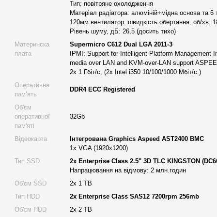
Тип: повітряне охолодження
Сервер обладнаний материнською платою Supermicro C612 Dua
Матеріал радіатора: алюміній+мідна основа та 6 
120мм вентилятор: швидкість обертання, об/хв: 1
IPMI 2.0, що дозволяє здійснювати віддалене управління сер
Рівень шуму, дБ: 26,5 (досить тихо)
BMC сервер підтримує віртуальні медіа через LAN та KVM-ove
Материнска
Supermicro C612 Dual LGA 2011-3
управління.
плата
IPMI: Support for Intelligent Platform Management Int
Оперативна пам'ять
media over LAN and KVM-over-LAN support ASP
2x 1 Гбіт/с, (2х Intel i350 10/100/1000 Мбіт/с.)
Сервер оснащений 256 GB DDR4 ECC Registered пам'яті, що п
Пам'ять забезпечує швидкість читання та запису понад 60 ГБ/
Оперативна
DDR4 ECC Registered
памʼять
виконання обчислювальних та об'ємних задач. Конфігурація з
високу надійність та захист від помилок завдяки технології ECC
Об'єм
оперативної
32Gb
Накопичувачі
пам'яті
Alfa Server має дві SSD-диски 2.5" 3D TLC 1TB KINGSTON (DC
Відеокарта
Інтегрована Graphics Aspeed AST2400 BMC
Class SAS12 7200rpm 256mb. Така конфігурація дозволяє зберіг
1x VGA (1920x1200)
забезпечує швидкий доступ до них. Використання RAID-контро
Тип SSD
2x Enterprise Class 2.5" 3D TLC KINGSTON (DC6
батарейною підтримкою гарантує захист даних і високу продукт
Напрацювання на відмову: 2 млн.годин
Блок живлення
Об'єм SSD
2х 1 TB
Тип HDD
2x Enterprise Class SAS12 7200rpm 256mb
Сервер обладнаний блоком живлення Pro Line потужністю 600W
активною корекцією коефіцієнта потужності (Active PFC), що з
Об'єм HDD
2х 2 TB