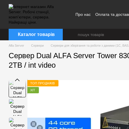
Перейти до основного контенту
Про нас
Оплата та достав
Каталог товарів
Alfa Server
Сервери
Сервери для зберігання та роботи з даними (1С, BAS.
Сервер Dual ALFA Server Tower 830
2TB / int video
ТОП ПРОДАЖІВ
ХІТ