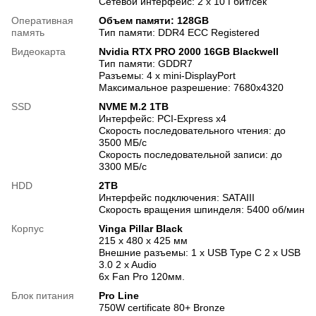
Сетевой интерфейс: 2 x 10 Гбит/сек
Оперативная
Объем памяти: 128GB
память
Тип памяти: DDR4 ECC Registered
Видеокарта
Nvidia RTX PRO 2000 16GB Blackwell
Тип памяти: GDDR7
Разъемы: 4 x mini-DisplayPort
Максимальное разрешение: 7680x4320
SSD
NVME M.2 1TB
Интерфейс: PCI-Express x4
Скорость последовательного чтения: до
3500 МБ/с
Скорость последовательной записи: до
3300 МБ/с
HDD
2TB
Интерфейс подключения: SATAIII
Скорость вращения шпинделя: 5400 об/мин
Корпус
Vinga Pillar Black
215 x 480 x 425 мм
Внешние разъемы: 1 x USB Type C 2 x USB
3.0 2 x Audio
6х Fan Pro 120мм.
Блок питания
Pro Line
750W certificate 80+ Bronze