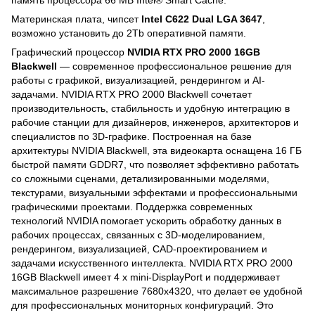
память процессора 66 MB Intel® Smart Cache.
Материнская плата, чипсет
Intel C622 Dual LGA 3647
,
возможно установить до 2Tb оперативной памяти.
Графический процессор
NVIDIA RTX PRO 2000 16GB
Blackwell
— современное профессиональное решение для
работы с графикой, визуализацией, рендерингом и AI-
задачами. NVIDIA RTX PRO 2000 Blackwell сочетает
производительность, стабильность и удобную интеграцию в
рабочие станции для дизайнеров, инженеров, архитекторов и
специалистов по 3D-графике. Построенная на базе
архитектуры NVIDIA Blackwell, эта видеокарта оснащена 16 ГБ
быстрой памяти GDDR7, что позволяет эффективно работать
со сложными сценами, детализированными моделями,
текстурами, визуальными эффектами и профессиональными
графическими проектами. Поддержка современных
технологий NVIDIA помогает ускорить обработку данных в
рабочих процессах, связанных с 3D-моделированием,
рендерингом, визуализацией, CAD-проектированием и
задачами искусственного интеллекта. NVIDIA RTX PRO 2000
16GB Blackwell имеет 4 x mini-DisplayPort и поддерживает
максимальное разрешение 7680x4320, что делает ее удобной
для профессиональных мониторных конфигураций. Это