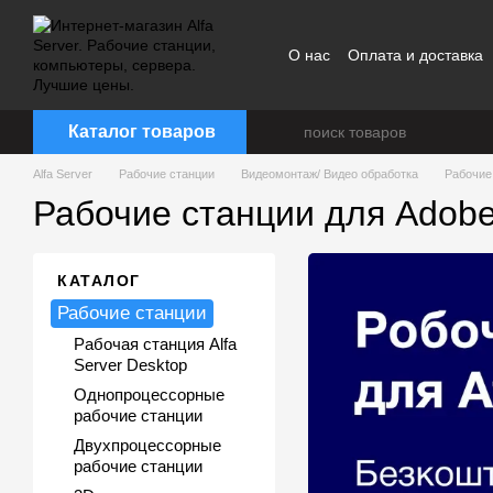
Перейти к основному контенту
О нас
Оплата и доставка
Каталог товаров
Alfa Server
Рабочие станции
Видеомонтаж/ Видео обработка
Рабочие 
Рабочие станции для Adobe A
КАТАЛОГ
Рабочие станции
Рабочая станция Alfa
Server Desktop
Однопроцессорные
рабочие станции
Двухпроцессорные
рабочие станции