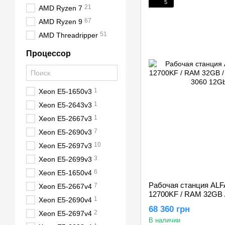
5
21
AMD Ryzen 7
67
AMD Ryzen 9
51
AMD Threadripper
Процессор
1
Xeon E5-1650v3
1
Xeon E5-2643v3
1
Xeon E5-2667v3
7
Xeon E5-2690v3
10
Xeon E5-2697v3
3
Xeon E5-2699v3
6
Xeon E5-1650v4
Рабочая станция ALFA 8
7
Xeon E5-2667v4
12700KF / RAM 32GB 
1
Xeon E5-2690v4
RTX 3060 12Gb
68 360 грн
2
Xeon E5-2697v4
В наличии