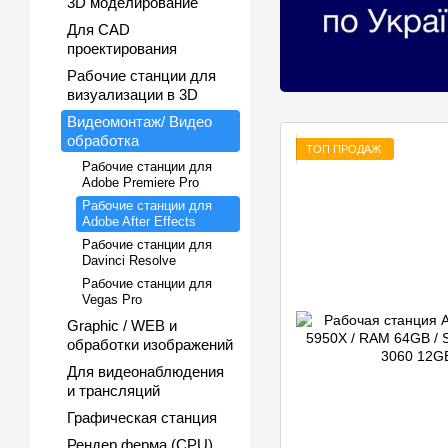
3D моделирование
Для CAD
проектирования
Рабочие станции для
визуализации в 3D
Видеомонтаж/ Видео
обработка
ТОП ПРОДАЖ
Рабочие станции для
Adobe Premiere Pro
Рабочие станции для
Adobe After Effects
Рабочие станции для
Davinci Resolve
Рабочие станции для
Vegas Pro
Graphic / WEB и
обработки изображений
Для видеонаблюдения
и трансляций
Графическая станция
Рендер ферма (CPU)