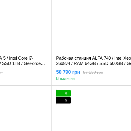
 / Intel Core i7-
Рабочая станция ALFA 749 / Intel Xeo
/ SSD 1TB / GeForce
2698v4 / RAM 64GB / SSD 500GB / G
RTX 3060 12Gb
50 790 грн
рн
57 130 грн
В наличии
6
5