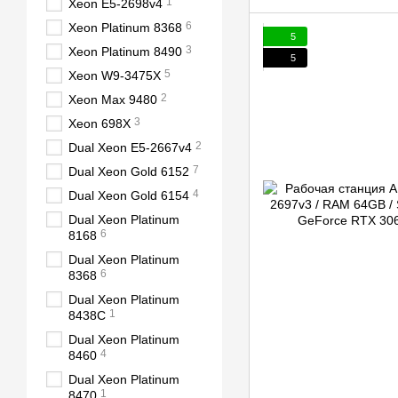
1
Xeon E5-2698v4
6
Xeon Platinum 8368
5
3
Xeon Platinum 8490
5
5
Xeon W9-3475X
2
Xeon Max 9480
3
Xeon 698X
2
Dual Xeon E5-2667v4
7
Dual Xeon Gold 6152
4
Dual Xeon Gold 6154
Dual Xeon Platinum
6
8168
Dual Xeon Platinum
6
8368
Dual Xeon Platinum
1
8438C
Dual Xeon Platinum
4
8460
Dual Xeon Platinum
1
8470