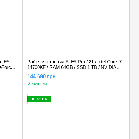
n E5-
Рабочая станция ALFA Pro 421 / Intel Core i7-
eForce
14700KF / RAM 64GB / SSD 1 TB / NVIDIA
Quadro RTX A4000 16GB
144 690 грн
В наличии
НОВИНКА