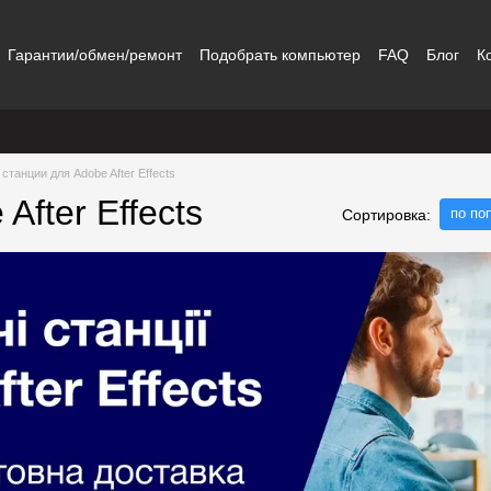
Гарантии/обмен/ремонт
Подобрать компьютер
FAQ
Блог
К
станции для Adobe After Effects
fter Effects
по по
Сортировка: