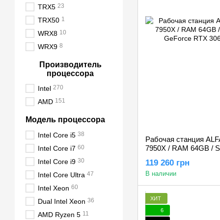
23
TRX5
1
TRX50
10
WRX8
8
WRX9
Производитель
процессора
270
Intel
151
AMD
Модель процессора
38
Intel Core i5
Рабочая станция ALF
60
7950X / RAM 64GB / S
Intel Core i7
GeForce RTX 3060 1
30
Intel Core i9
119 260 грн
В наличии
47
Intel Core Ultra
60
Intel Xeon
ХИТ
36
Dual Intel Xeon
6
11
AMD Ryzen 5