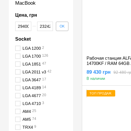
MacBook
Цена, грн
От Цена, грн
До Цена, грн
OK
Socket
2
LGA 1200
126
LGA 1700
Рабочая станция ALFA 5
14700KF / RAM 64GB 
47
LGA 1851
RTX 3060 12GB
42
89 430 грн
LGA 2011 v3
92 480 г
В наличии
17
LGA 3647
14
LGA 4189
ТОП ПРОДАЖ
20
LGA 4677
3
LGA 4710
25
AM4
74
AM5
9
TRX4