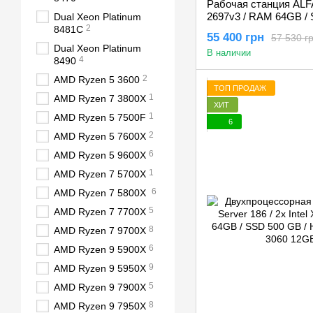
Рабочая станция ALFA 
2697v3 / RAM 64GB /
Dual Xeon Platinum
2
GeForce RTX 3060 12
8481C
55 400 грн
57 530 г
Dual Xeon Platinum
В наличии
4
8490
2
AMD Ryzen 5 3600
ТОП ПРОДАЖ
1
AMD Ryzen 7 3800X
ХИТ
1
AMD Ryzen 5 7500F
6
2
AMD Ryzen 5 7600X
6
AMD Ryzen 5 9600X
1
AMD Ryzen 7 5700X
6
AMD Ryzen 7 5800X
5
AMD Ryzen 7 7700X
8
AMD Ryzen 7 9700X
6
AMD Ryzen 9 5900X
9
AMD Ryzen 9 5950X
5
AMD Ryzen 9 7900X
8
AMD Ryzen 9 7950X