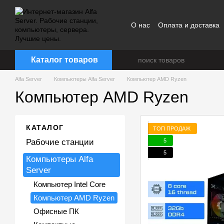
Перейти к основному контенту
О нас
Оплата и доставка
Каталог товаров
Alfa Server
Компьютеры Alfa Server
Компьютер AMD Ryzen
Компьютер AMD Ryzen
КАТАЛОГ
ТОП ПРОДАЖ
5
Рабочие станции
5
Компьютеры Alfa
Server
Компьютер Intel Core
Компьютер AMD Ryzen
Офисные ПК