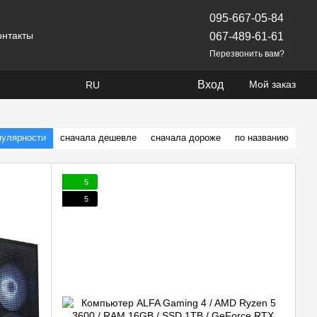
095-667-05-84
онтакты
067-489-61-61
Перезвонить вам?
Вход
Мой заказ
RU
пулярности
сначала дешевле
сначала дороже
по названию
5
5