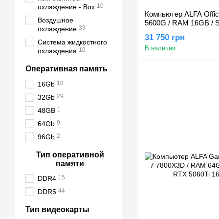
10
охлаждение - Box
Компьютер ALFA Offic
Воздушное
5600G / RAM 16GB / 
39
охлаждение
RADEON VEGA 7
31 750 грн
Система жидкостного
В наличии
10
охлаждения
Оперативная память
18
16Gb
29
32Gb
1
48GB
9
64Gb
2
96Gb
Тип оперативной
памяти
15
DDR4
44
DDR5
Тип видеокарты