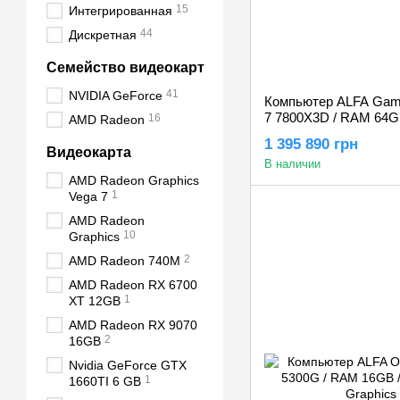
15
Интегрированная
44
Дискретная
Семейство видеокарт
41
NVIDIA GeForce
Компьютер ALFA Gami
7 7800X3D / RAM 64G
16
AMD Radeon
RTX 5060Ti 16GB
1 395 890 грн
Видеокарта
В наличии
AMD Radeon Graphics
1
Vega 7
AMD Radeon
10
Graphics
2
AMD Radeon 740M
AMD Radeon RX 6700
1
XT 12GB
AMD Radeon RX 9070
2
16GB
Nvidia GeForce GTX
1
1660TI 6 GB