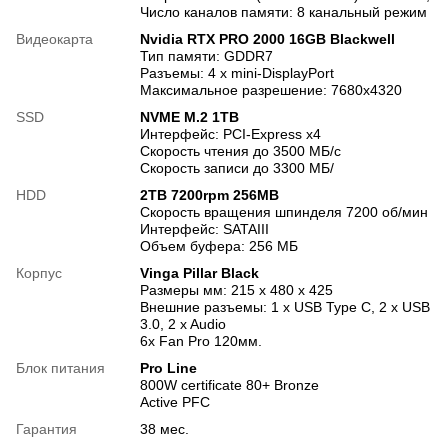
Число каналов памяти: 8 канальный режим
Видеокарта
Nvidia RTX PRO 2000 16GB Blackwell
Тип памяти: GDDR7
Разъемы: 4 x mini-DisplayPort
Максимальное разрешение: 7680x4320
SSD
NVME M.2 1TB
Интерфейс: PCI-Express x4
Скорость чтения до 3500 МБ/с
Скорость записи до 3300 МБ/
HDD
2TB 7200rpm 256MB
Скорость вращения шпинделя 7200 об/мин
Интерфейс: SATAIII
Объем буфера: 256 МБ
Корпус
Vinga Pillar Black
Размеры мм: 215 x 480 x 425
Внешние разъемы: 1 x USB Type C, 2 x USB
3.0, 2 x Audio
6х Fan Pro 120мм.
Блок питания
Pro Line
800W certificate 80+ Bronze
Active PFC
Гарантия
38 мес.