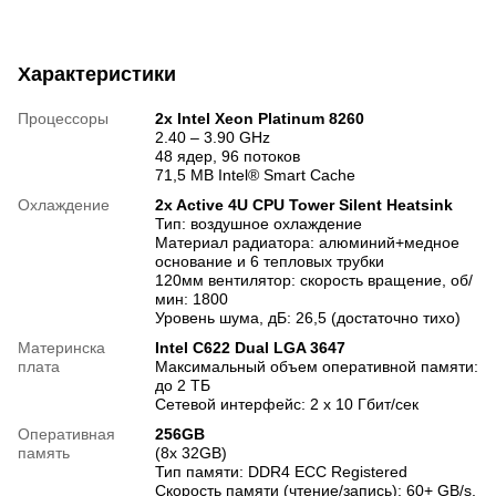
Характеристики
Процессоры
2х Intel Xeon Platinum 8260
2.40 – 3.90 GHz
48 ядер, 96 потоков
71,5 MB Intel® Smart Cache
Охлаждение
2x Active 4U CPU Tower Silent Heatsink
Тип: воздушное охлаждение
Материал радиатора: алюминий+медное
основание и 6 тепловых трубки
120мм вентилятор: скорость вращение, об/
мин: 1800
Уровень шума, дБ: 26,5 (достаточно тихо)
Материнска
Intel C622 Dual LGA 3647
плата
Максимальный объем оперативной памяти:
до 2 ТБ
Сетевой интерфейс: 2 x 10 Гбит/сек
Оперативная
256GB
память
(8x 32GB)
Тип памяти: DDR4 ECC Registered
Скорость памяти (чтение/запись): 60+ GB/s,