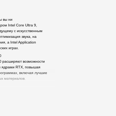
ы вы ни
м Intel Core Ultra 9,
дущему с искусственным
птимизация звука, на
 а Intel Application
ских играх.
0
50 расширяют возможности
и ядрами RTX, повышая
рограммах, включая лучшие
ых материалов.
ает потрясающее HDR
ает, отображая более глубокие
й производительности