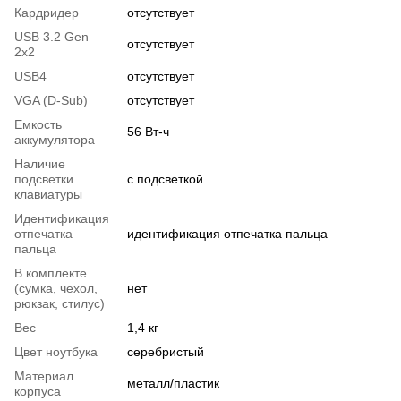
Кардридер
отсутствует
USB 3.2 Gen
отсутствует
2x2
USB4
отсутствует
VGA (D-Sub)
отсутствует
Емкость
56 Вт-ч
аккумулятора
Наличие
подсветки
с подсветкой
клавиатуры
Идентификация
отпечатка
идентификация отпечатка пальца
пальца
В комплекте
(сумка, чехол,
нет
рюкзак, стилус)
Вес
1,4 кг
Цвет ноутбука
серебристый
Материал
металл/пластик
корпуса