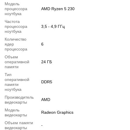
Модель
процессора
AMD Ryzen 5 230
ноутбука
Частота
процессора
3,5 - 4,9 ГГц
ноутбука
Количество
ядер
6
процессора
Объем
оперативной
24 ГБ
памяти
Тип
оперативной
DDR5
памяти
ноутбука
Производитель
AMD
видеокарты
Модель
Radeon Graphics
видеокарты
Объем памяти
-
видеокарты