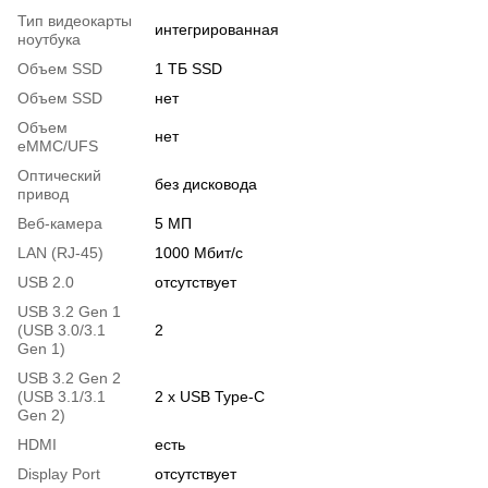
Тип видеокарты
интегрированная
ноутбука
Объем SSD
1 ТБ SSD
Объем SSD
нет
Объем
нет
eMMC/UFS
Оптический
без дисковода
привод
Веб-камера
5 МП
LAN (RJ-45)
1000 Мбит/с
USB 2.0
отсутствует
USB 3.2 Gen 1
(USB 3.0/3.1
2
Gen 1)
USB 3.2 Gen 2
(USB 3.1/3.1
2 x USB Type-C
Gen 2)
HDMI
есть
Display Port
отсутствует