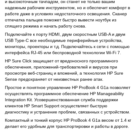
и высокоточным тачпадом, он станет не только вашим
надежным рабочим инструментом, но и обеспечит комфорт в
работе даже в условиях недостаточного освещения. Сканер
отпечатка пальцев поможет быстро вывести ноутбук из
спящего режима и начать работу снова.
Подключайте к порту HDMI, двум скоростным USB-A и двум
USB Type-C все необходимые периферийные устройства,
мониторы, проекторы и т.д. Подключайтесь к сети с помощью
интерфейса RJ-45 или беспроводной технологии Wi-Fi 7.
HP Sure Click защищает от вредоносного программного
обеспечения, приложений-требователей и вирусов при
просмотре веб-страниц и вложений, а технология HP Sure
Sense предохраняет от неизвестных ранее атак.
Простое и понятное управление HP ProBook 4 G1a позволяет
осуществлять программное обеспечение HP Manageability
Integration Kit. Усовершенствованная служба поддержки
клиентов HP Smart Support осуществляет быструю
диагностику и устранение проблем, связанных с устройством.
Компактный и тонкий корпус HP ProBook 4 G1a весом от 1.4 кг
делает его удобным для транспортировки и работы в дороге.