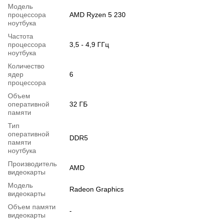
Модель
процессора
AMD Ryzen 5 230
ноутбука
Частота
процессора
3,5 - 4,9 ГГц
ноутбука
Количество
ядер
6
процессора
Объем
оперативной
32 ГБ
памяти
Тип
оперативной
DDR5
памяти
ноутбука
Производитель
AMD
видеокарты
Модель
Radeon Graphics
видеокарты
Объем памяти
-
видеокарты