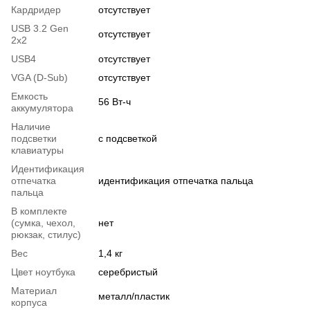
Кардридер
отсутствует
USB 3.2 Gen
отсутствует
2x2
USB4
отсутствует
VGA (D-Sub)
отсутствует
Емкость
56 Вт-ч
аккумулятора
Наличие
подсветки
с подсветкой
клавиатуры
Идентификация
отпечатка
идентификация отпечатка пальца
пальца
В комплекте
(сумка, чехол,
нет
рюкзак, стилус)
Вес
1,4 кг
Цвет ноутбука
серебристый
Материал
металл/пластик
корпуса