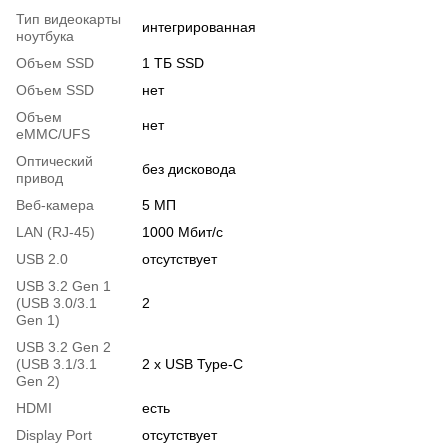
Тип видеокарты
интегрированная
ноутбука
Объем SSD
1 ТБ SSD
Объем SSD
нет
Объем
нет
eMMC/UFS
Оптический
без дисковода
привод
Веб-камера
5 МП
LAN (RJ-45)
1000 Мбит/с
USB 2.0
отсутствует
USB 3.2 Gen 1
(USB 3.0/3.1
2
Gen 1)
USB 3.2 Gen 2
(USB 3.1/3.1
2 x USB Type-C
Gen 2)
HDMI
есть
Display Port
отсутствует