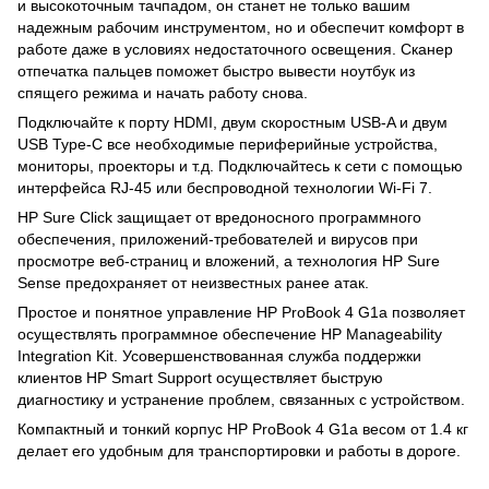
и высокоточным тачпадом, он станет не только вашим
надежным рабочим инструментом, но и обеспечит комфорт в
работе даже в условиях недостаточного освещения. Сканер
отпечатка пальцев поможет быстро вывести ноутбук из
спящего режима и начать работу снова.
Подключайте к порту HDMI, двум скоростным USB-A и двум
USB Type-C все необходимые периферийные устройства,
мониторы, проекторы и т.д. Подключайтесь к сети с помощью
интерфейса RJ-45 или беспроводной технологии Wi-Fi 7.
HP Sure Click защищает от вредоносного программного
обеспечения, приложений-требователей и вирусов при
просмотре веб-страниц и вложений, а технология HP Sure
Sense предохраняет от неизвестных ранее атак.
Простое и понятное управление HP ProBook 4 G1a позволяет
осуществлять программное обеспечение HP Manageability
Integration Kit. Усовершенствованная служба поддержки
клиентов HP Smart Support осуществляет быструю
диагностику и устранение проблем, связанных с устройством.
Компактный и тонкий корпус HP ProBook 4 G1a весом от 1.4 кг
делает его удобным для транспортировки и работы в дороге.