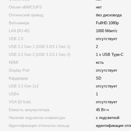
Объем eMMC/UFS
нет
Оптический привод
без дисковода
Веб-камера
FullHD 1080p
LAN (RJ-45)
1000 Мбит/с
USB 2.0
отсутствует
USB 3.2 Gen 1 (USB 3.0/3.1 Gen 1)
2
USB 3.2 Gen 2 (USB 3.1/3.1 Gen 2)
1 х USB Type-C
HDMI
есть
Display Port
отсутствует
Кардридер
SD
USB 3.2 Gen 2x2
отсутствует
USB4
1
VGA (D-Sub)
отсутствует
Емкость аккумулятора
45 Вт-ч
Наличие подсветки клавиатуры
с подсветкой
Идентификация отпечатка пальца
идентификация отп