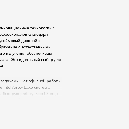
 инновационные технологии с
офессионалов благодаря
-дюймовый дисплей с
бражение с естественными
его излучения обеспечивают
глаза. Это идеальный выбор для
ье.
и задачами – от офисной работы
 Intel Arrow Lake система
и быструю работу. Кэш L3 еще
имизируя общую
и: 32 ГБ оперативной памяти
ляют с легкостью выполнять