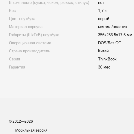
В комплекте (сумка, чехол, рюкзак, стилус)
нет
Вес
1,7 кг
Цвет ноутбука
серый
Материал корпуса
металл/пластик
Габариты (ШхГхВ) ноутбука
356х253.5х17.5 мм
Операционная система
DOS/Без ОС
Страна производитель
Китай
Серия
ThinkBook
Гарантия
36 мес.
© 2012—2026
Мобильная версия