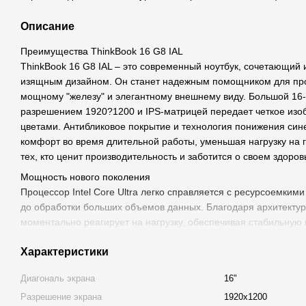
Описание
Преимущества ThinkBook 16 G8 IAL
ThinkBook 16 G8 IAL – это современный ноутбук, сочетающий
изящным дизайном. Он станет надежным помощником для пр
мощному "железу" и элегантному внешнему виду. Большой 16
разрешением 1920?1200 и IPS-матрицей передает четкое изо
цветами. Антибликовое покрытие и технология понижения син
комфорт во время длительной работы, уменьшая нагрузку на 
тех, кто ценит производительность и заботится о своем здоров
Мощность нового поколения
Процессор Intel Core Ultra легко справляется с ресурсоемким
до обработки больших объемов данных. Благодаря архитектуре
моментально реагирует на нагрузку, обеспечивая стабильную 
больше ускоряет обработку часто используемых данных, опт
Характеристики
производительность устройства.
Впечатляющие технические характеристики
Диагональ экрана
16"
ThinkBook 16 G8 IAL предназначен для высокой эффективност
Разрешение экрана
1920x1200
DDR5-5600 МГц (с возможностью расширения до 64 ГБ) позво