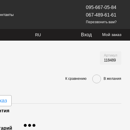
095-667-05-84
онтакты
067-489-61-61
Перезвонить вам?
Вход
Мой заказ
RU
Артикул
118489
К сравнению
В желания
каз
нтия
тарий