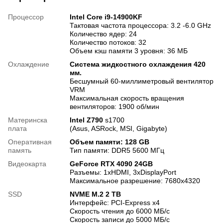
Процессор
Intel Core i9-14900KF
Тактовая частота процессора: 3.2 -6.0 GHz
Количество ядер: 24
Количество потоков: 32
Объем кэш памяти 3 уровня: 36 МБ
Охлаждение
Система жидкостного охлаждения 420
мм.
Бесшумный 60-миллиметровый вентилятор
VRM
Максимальная скорость вращения
вентиляторов: 1900 об/мин
Материнска
Intel Z790
s1700
плата
(Asus, ASRock, MSI, Gigabyte)
Оперативная
Объем памяти: 128 GB
память
Тип памяти: DDR5 5600 МГц
Видеокарта
GeForce RTX 4090 24GB
Разъемы: 1xHDMI, 3хDisplayPort
Максимальное разрешение: 7680х4320
SSD
NVME M.2 2 TB
Интерфейс: PCI-Express x4
Скорость чтения до 6000 МБ/с
Скорость записи до 5000 МБ/с