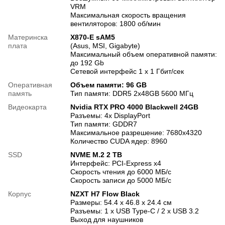
VRM
Максимальная скорость вращения
вентиляторов: 1800 об/мин
Материнска
X870-E sAM5
плата
(Asus, MSI, Gigabyte)
Максимальный объем оперативной памяти:
до 192 Gb
Сетевой интерфейс 1 х 1 Гбит/сек
Оперативная
Объем памяти: 96 GB
память
Тип памяти: DDR5 2x48GB 5600 МГц
Видеокарта
Nvidia RTX PRO 4000 Blackwell 24GB
Разъемы: 4x DisplayPort
Тип памяти: GDDR7
Максимальное разрешение: 7680x4320
Количество CUDA ядер: 8960
SSD
NVME M.2 2 TB
Интерфейс: PCI-Express x4
Скорость чтения до 6000 МБ/с
Скорость записи до 5000 МБ/с
Корпус
NZXT H7 Flow Black
Размеры: 54.4 х 46.8 х 24.4 см
Разъемы: 1 х USB Type-C / 2 х USB 3.2
Выход для наушников