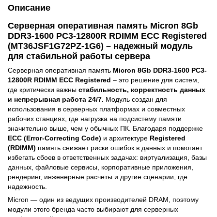
Описание
Серверная оперативная память Micron 8Gb
DDR3-1600 PC3-12800R RDIMM ECC Registered
(MT36JSF1G72PZ-1G6) – надежный модуль
для стабильной работы сервера
Серверная оперативная память
Micron 8Gb DDR3-1600 PC3-
12800R RDIMM ECC Registered
– это решение для систем,
где критически важны
стабильность, корректность данных
и непрерывная работа 24/7.
Модуль создан для
использования в серверных платформах и совместных
рабочих станциях, где нагрузка на подсистему памяти
значительно выше, чем у обычных ПК. Благодаря поддержке
ECC (Error-Correcting Code)
и архитектуре
Registered
(RDIMM)
память снижает риски ошибок в данных и помогает
избегать сбоев в ответственных задачах: виртуализация, базы
данных, файловые сервисы, корпоративные приложения,
рендеринг, инженерные расчеты и другие сценарии, где
надежность.
Micron — один из ведущих производителей DRAM, поэтому
модули этого бренда часто выбирают для серверных