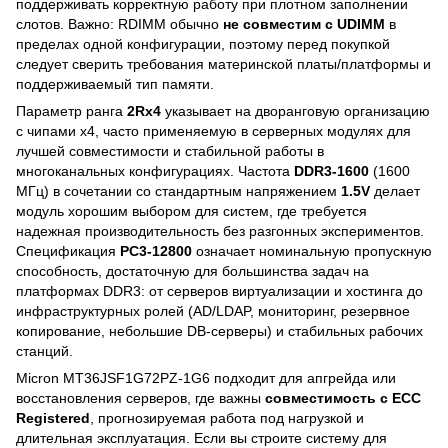
поддерживать корректную работу при плотном заполнении
слотов. Важно: RDIMM обычно
не совместим с UDIMM
в
пределах одной конфигурации, поэтому перед покупкой
следует сверить требования материнской платы/платформы и
поддерживаемый тип памяти.
Параметр ранга
2Rx4
указывает на дворанговую организацию
с чипами x4, часто применяемую в серверных модулях для
лучшей совместимости и стабильной работы в
многоканальных конфигурациях. Частота
DDR3-1600
(1600
МГц) в сочетании со стандартным напряжением
1.5V
делает
модуль хорошим выбором для систем, где требуется
надежная производительность без разгонных экспериментов.
Спецификация
PC3-12800
означает номинальную пропускную
способность, достаточную для большинства задач на
платформах DDR3: от серверов виртуализации и хостинга до
инфраструктурных ролей (AD/LDAP, мониторинг, резервное
копирование, небольшие DB-серверы) и стабильных рабочих
станций.
Micron MT36JSF1G72PZ-1G6 подходит для апгрейда или
восстановления серверов, где важны
совместимость с ECC
Registered
, прогнозируемая работа под нагрузкой и
длительная эксплуатация. Если вы строите систему для