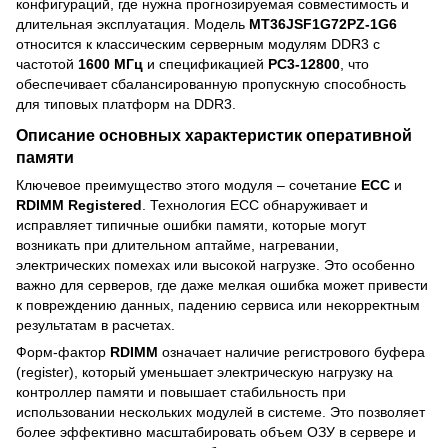
конфигураций, где нужна прогнозируемая совместимость и
длительная эксплуатация. Модель
MT36JSF1G72PZ-1G6
относится к классическим серверным модулям DDR3 с
частотой
1600 МГц
и спецификацией
PC3-12800
, что
обеспечивает сбалансированную пропускную способность
для типовых платформ на DDR3.
Описание основных характеристик оперативной
памяти
Ключевое преимущество этого модуля – сочетание
ECC
и
RDIMM Registered
. Технология ECC обнаруживает и
исправляет типичные ошибки памяти, которые могут
возникать при длительном аптайме, нагревании,
электрических помехах или высокой нагрузке. Это особенно
важно для серверов, где даже мелкая ошибка может привести
к повреждению данных, падению сервиса или некорректным
результатам в расчетах.
Форм-фактор
RDIMM
означает наличие регистрового буфера
(register), который уменьшает электрическую нагрузку на
контроллер памяти и повышает стабильность при
использовании нескольких модулей в системе. Это позволяет
более эффективно масштабировать объем ОЗУ в сервере и