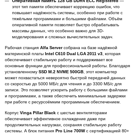
Оперативная память 128 GB DDR4 ECC Registered
—
этот тип памяти обеспечивает коррекцию ошибок, что
повышает надёжность системы, особенно при работе с
тяжёлыми программами и большими файлами. Объём
оперативной памяти позволяет быстро обрабатывать
массивы данных, что особенно важно для 3D-
моделирования и сложных вычислительных задач.
Рабочая станция
Alfa Server
собрана на базе надёжной
материнской платы
Intel C610 Dual LGA 2011 v3
, которая
обеспечивает стабильную работу и поддерживает все
основные функции для профессиональной работы. Благодаря
установленному
SSD M.2 NVME 500GB
, этот компьютер
может похвастаться невероятно быстрой передачей данных
со скоростью до 5000 МБ/с для чтения и до 3300 МБ/с для
записи. Это позволяет ускорить работу с большими файлами
и программами, а также обеспечить минимальные задержки
при работе с ресурсоёмким программным обеспечением.
Корпус
Vinga Pillar Black
с шестью вентиляторами
обеспечивает эффективное охлаждение даже при
продолжительных нагрузках, сохраняя стабильную работу
системы. А блок питания
Pro Line 700W
с сертификацией 80+