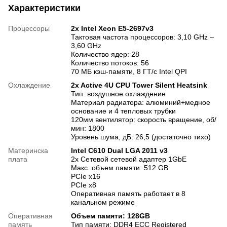
Характеристики
Процессоры
2х Intel Xeon E5-2697v3
Тактовая частота процессоров: 3,10 GHz –
3,60 GHz
Количество ядер: 28
Количество потоков: 56
70 МБ кэш-памяти, 8 ГТ/с Intel QPI
Охлаждение
2x Active 4U CPU Tower Silent Heatsink
Тип: воздушное охлаждение
Материал радиатора: алюминий+медное
основание и 4 тепловых трубки
120мм вентилятор: скорость вращение, об/
мин: 1800
Уровень шума, дБ: 26,5 (достаточно тихо)
Материнска
Intel C610 Dual LGA 2011 v3
плата
2х Сетевой сетевой адаптер 1GbE
Макс. объем памяти: 512 GB
PCIe x16
PCIe x8
Оперативная память работает в 8
канальном режиме
Оперативная
Объем памяти: 128GB
память
Тип памяти: DDR4 ECC Registered