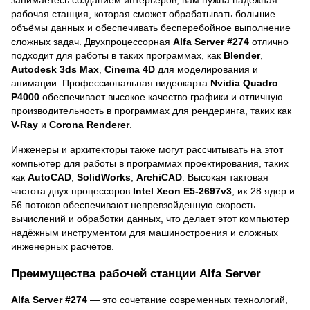
рабочая станция, которая сможет обрабатывать большие
объёмы данных и обеспечивать бесперебойное выполнение
сложных задач. Двухпроцессорная
Alfa Server #274
отлично
подходит для работы в таких программах, как
Blender
,
Autodesk 3ds Max
,
Cinema 4D
для моделирования и
анимации. Профессиональная видеокарта
Nvidia Quadro
P4000
обеспечивает высокое качество графики и отличную
производительность в программах для рендеринга, таких как
V-Ray
и
Corona Renderer
.
Инженеры и архитекторы также могут рассчитывать на этот
компьютер для работы в программах проектирования, таких
как
AutoCAD
,
SolidWorks
,
ArchiCAD
. Высокая тактовая
частота двух процессоров
Intel Xeon E5-2697v3
, их 28 ядер и
56 потоков обеспечивают непревзойденную скорость
вычислений и обработки данных, что делает этот компьютер
надёжным инструментом для машиностроения и сложных
инженерных расчётов.
Преимущества рабочей станции Alfa Server
Alfa Server #274
— это сочетание современных технологий,