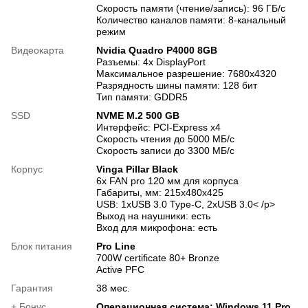
Скорость памяти (чтение/запись): 96 ГБ/с
Количество каналов памяти: 8-канальный
режим
Видеокарта
Nvidia Quadro P4000 8GB
Разъемы: 4х DisplayPort
Максимальное разрешение: 7680x4320
Разрядность шины памяти: 128 бит
Тип памяти: GDDR5
SSD
NVME M.2 500 GB
Интерфейс: PCI-Express x4
Скорость чтения до 5000 МБ/с
Скорость записи до 3300 МБ/с
Корпус
Vinga Pillar Black
6x FAN pro 120 мм для корпуса
Габариты, мм: 215x480x425
USB: 1хUSB 3.0 Type-C, 2хUSB 3.0< /p>
Выход на наушники: есть
Вход для микрофона: есть
Блок питания
Pro Line
700W certificate 80+ Bronze
Active PFC
Гарантия
38 мес.
+ Бонус
Операционная система: Windows 11 Pro