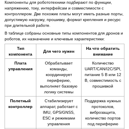
Компоненты для робототехники подбирают по функции,
напряжению, току, интерфейсам и совместимости с
контроллером. Две похожие платы могут иметь разные порты,
допустимую нагрузку, прошивку, формат крепления и ресурс
при длительной работе.
В таблице собраны основные типы компонентов для дронов и
роботов, их назначение и ключевые характеристики:
Тип
На что обратить
Для чего нужен
компонента
внимание
Плата
Обрабатывает
Количество
управления
команды,
UART/CAN/I2C/SPI,
координирует
питание 5 В или 12
периферию,
В, совместимость с
выполняет базовую
прошивкой
логику системы
Полетный
Стабилизирует
Поддержка нужных
контроллер
аппарат, работает с
протоколов,
IMU, GPS/GNSS,
виброзащита,
ESC и режимами
количество портов
управления
под периферию