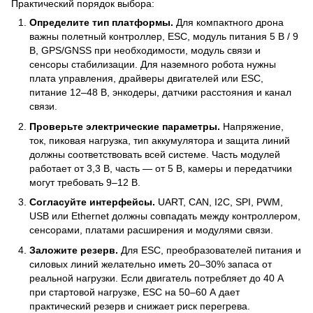
Практический порядок выбора:
Определите тип платформы.
Для компактного дрона
важны полетный контроллер, ESC, модуль питания 5 В / 9
В, GPS/GNSS при необходимости, модуль связи и
сенсоры стабилизации. Для наземного робота нужны
плата управления, драйверы двигателей или ESC,
питание 12–48 В, энкодеры, датчики расстояния и канал
связи.
Проверьте электрические параметры.
Напряжение,
ток, пиковая нагрузка, тип аккумулятора и защита линий
должны соответствовать всей системе. Часть модулей
работает от 3,3 В, часть — от 5 В, камеры и передатчики
могут требовать 9–12 В.
Согласуйте интерфейсы.
UART, CAN, I2C, SPI, PWM,
USB или Ethernet должны совпадать между контроллером,
сенсорами, платами расширения и модулями связи.
Заложите резерв.
Для ESC, преобразователей питания и
силовых линий желательно иметь 20–30% запаса от
реальной нагрузки. Если двигатель потребляет до 40 А
при стартовой нагрузке, ESC на 50–60 А дает
практический резерв и снижает риск перегрева.