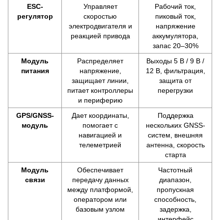
ESC-
Управляет
Рабочий ток,
регулятор
скоростью
пиковый ток,
электродвигателя и
напряжение
реакцией привода
аккумулятора,
запас 20–30%
Модуль
Распределяет
Выходы 5 В / 9 В /
питания
напряжение,
12 В, фильтрация,
защищает линии,
защита от
питает контроллеры
перегрузки
и периферию
GPS/GNSS-
Дает координаты,
Поддержка
модуль
помогает с
нескольких GNSS-
навигацией и
систем, внешняя
телеметрией
антенна, скорость
старта
Модуль
Обеспечивает
Частотный
связи
передачу данных
диапазон,
между платформой,
пропускная
оператором или
способность,
базовым узлом
задержка,
интерфейс