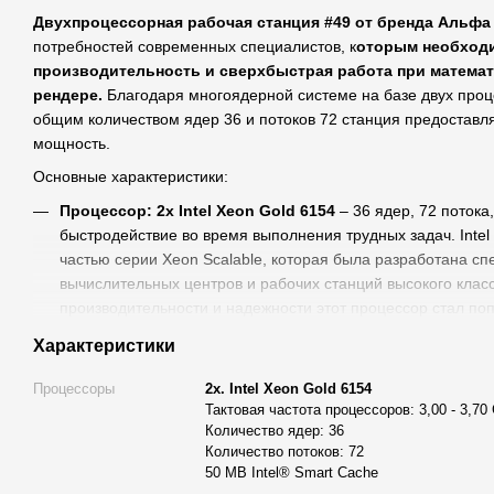
Двухпроцессорная рабочая станция #49 от бренда Альфа
потребностей современных специалистов, к
оторым необход
производительность и сверхбыстрая работа при математ
рендере.
Благодаря многоядерной системе на базе двух проце
общим количеством ядер 36 и потоков 72 станция предостав
мощность.
Основные характеристики:
Процессор: 2x Intel Xeon Gold 6154
– 36 ядер, 72 потока
быстродействие во время выполнения трудных задач. Intel
частью серии Xeon Scalable, которая была разработана с
вычислительных центров и рабочих станций высокого клас
производительности и надежности этот процессор стал п
профессионалов в сфере IT и математического вычислени
Характеристики
потоков, Xeon Gold 6154 может эффективно справиться с
параллельных вычислений, от рендеринга 3D-графики до 
Процессоры
2x. Intel Xeon Gold 6154
Серия Xeon известна своей стабильностью в работе и выс
Тактовая частота процессоров: 3,00 - 3,70
Intel Xeon Gold 6154 – выбор для тех, кто ищет надежное 
Количество ядер: 36
Количество потоков: 72
вычислительных задач. Этот процессор не только обеспеч
50 MB Intel® Smart Cache
производительность, но и гарантирует стабильность рабо