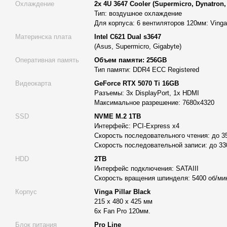
условиях.
Охлаждение
2x 4U 3647 Cooler (Supermicro, Dynatron,
Тип: воздушное охлаждение
Материнская плата WS C621 о
тличается своей мощность
Для корпуса: 6 вентиляторов 120мм: Vinga
области графики, обеспечивая поддержку до четырех вид
Материнска плата
Intel C621 Dual s3647
аутентичные интерфейсы PCIe Gen3 x16. Оптимизированн
(Asus, Supermicro, Gigabyte)
производительности, она совместима с 4-мерными конфи
Оперативная память
Объем памяти: 256GB
SLI®, AMD® CrossFireX™ и двойными NVIDIA Quadro® SLI®
Тип памяти: DDR4 ECC Registered
выбором для создателей контента, архитекторов, инженеров
Видеокарта
GeForce RTX 5070 Ti 16GB
большими объемами данных. Чрезвычайная производител
Разъемы: 3x DisplayPort, 1x HDMI
поддержкой двух процессоров Intel Xeon с возможностью р
Максимальное разрешение: 7680x4320
BIOS позволяет ASUS WS C621E SAGE добиваться невероя
SSD
NVME M.2 1TB
одной особенностью является поддержка до 12 модулей 
Интерфейс: PCI-Express x4
коррекции ошибок (ECC). Это обеспечивает быструю и отв
Скорость последовательного чтения: до 3
даже при запуске нескольких приложений, требующих много
Скорость последовательной записи: до 33
редактирование видео, аудио или фото. Скорость доступа
HDD
2TB
благодаря поддержке RAID 0 на нескольких твердотельны
Интерфейс подключения: SATAIII
C621 обеспечивает более быстрый доступ к данным по ср
Скорость вращения шпинделя: 5400 об/ми
Для передачи данных плата оснащена встроенными слотам
Корпус
Vinga Pillar Black
поддерживающими 2,5-дюймовые твердотельные накопите
215 x 480 x 425 мм
полностью использует пропускную способность слота PCIe 
6х Fan Pro 120мм.
обеспечивая скорость передачи данных в 5,3 раза выше, ч
Блок питания
Pro Line