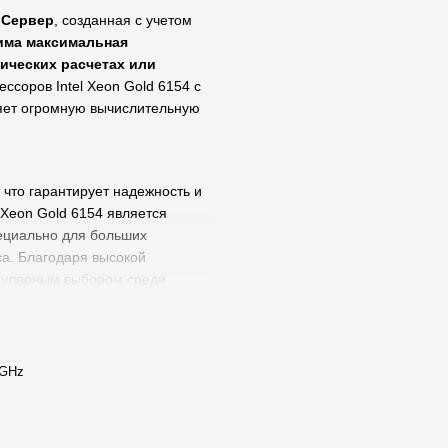
 Сервер
, созданная с учетом
има максимальная
ических расчетах или
ссоров Intel Xeon Gold 6154 с
ляет огромную вычислительную
, что гарантирует надежность и
 Xeon Gold 6154 является
пециально для больших
са. Благодаря высокой
опулярным выбором среди
я. Благодаря обилию ядер и
 большим количеством
комплексных научных расчетов.
оким уровнем защиты данных.
 GHz
решение для своих
ивает большую
ты в наиболее нагруженных