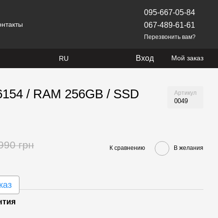
095-667-05-84
онтакты
067-489-61-61
Перезвонить вам?
Вход
Мой заказ
RU
 6154 / RAM 256GB / SSD
Артикул
0049
990 грн
К сравнению
В желания
каз
нтия