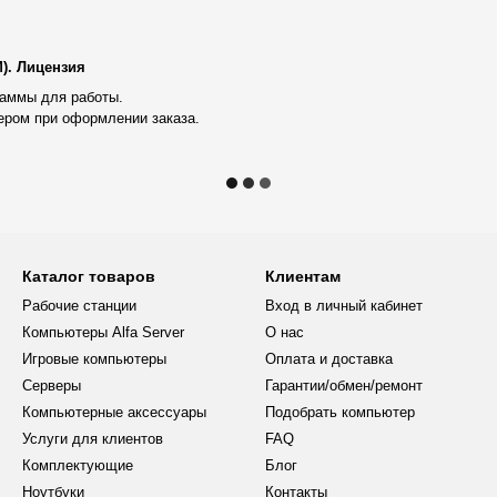
типа Active 4U CPU Tower Silent
ловыми трубками. Вентиляторы
минуту, создавая при этом
). Лицензия
аммы для работы.
ером при оформлении заказа.
сокетами LGA 4677 поддерживает
сти видеокартам Nvidia GeForce
х видеокарт GDDR7 с частотой
х графических задач.
R5 с частотой 5600 МГц,
ет работать одновременно с
Каталог товаров
Клиентам
Рабочие станции
Вход в личный кабинет
D-накопитель NVME
Компьютеры Alfa Server
О нас
тения и записи которого
Игровые компьютеры
Оплата и доставка
 и обрабатывать файлы большого
Серверы
Гарантии/обмен/ремонт
Компьютерные аксессуары
Подобрать компьютер
 с десятью мощными
Услуги для клиентов
FAQ
ения всех компонентов.
Комплектующие
Блог
тью по 2000 Вт каждый с
Ноутбуки
Контакты