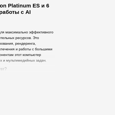
n Platinum ES и 6
работы с AI
 для максимально эффективного
тельных ресурсов. Это
ования, рендеринга,
спечения и работы с большими
онентам этот компьютер
х и мультимедийных задач.
ver?
чена для:
;
ния;