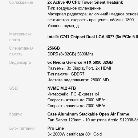
Охлаждение
2x Active 4U CPU Tower Silent Heatsink
научных и инженерных вычислений;
Тип: воздушное охлаждение
Материал радиатора: алюминий+медное основа
разработки программного обеспечения и компиляции;
вентилятор: скорость вращения, об/мин: 1800
Уровень шума, д
машинное обучение (ML);
Материнска
обработки больших массивов данных и создание вир
Intel® C741 Chipset Dual LGA 4677 (6х PCIe 5.0
плата
сложных мультимедийных проектов;
Оперативная
256GB
память
DDR5 (8x32GB) 5600Mhz
работы с большими языковыми моделями (LLM)
Видеокарта
6x Nvidia GeForce RTX 5090 32GB
Благодаря многоядерной архитектуре компьютер для работы Al
Разъемы: 3x DisplayPort, 2x HDMI
максимально эффективно использовать ресурсы для решения
Тип памяти: GDDR7
задержек и сбоев.
Частота видеопамяти: 28000 МГц
Подробное описание характеристик рабочей станции
SSD
NVME M.2 4TB
Интерфейс: PCI-Express x4
Скорость чтения до 7000 МБ/с
Скорость записи до 7000 МБ/с
Основой станции являются два серверных процессора Intel
ядрами и 104 потоками каждый. Тактовая частота этих про
Корпус
Case Aluminum Stackable Open Air Frame
диапазоне 3,00–3,80 ГГц, что обеспечивает стабильную ра
Fan Server 120mm - 10 шт (типа Arctic S12038-8
нагруженных условиях. Важной характеристикой является т
Блок питания
Pro Line
что позволяет максимально эффективно выполнять многот
3x 2000W certificate 80+ Gold