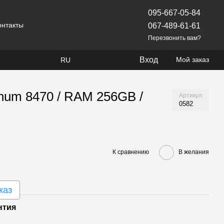
095-667-05-84
онтакты
067-489-61-61
Перезвонить вам?
Вход
Мой заказ
RU
inum 8470 / RAM 256GB /
Артикул
0582
К сравнению
В желания
каз
нтия