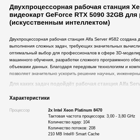
Двухпроцессорная рабочая станция Xeo
видеокарт GeForce RTX 5090 32GB для 
(искусственным интеллектом)
Двухпроцессорная рабочая станция Alfa Server #582 создана
выполнения сложных задач, требующих значительных вычисли
оптимальный выбор для профессионалов в сфере 3D-моделир
машинного обучения, разработки сложного программного обе
объемами данных. Благодаря передовым технологиям и комп
позволяет значительно ускорить решение научных, инженерны
Для каких задач подойдёт рабочая станция Alfa Ser
Характеристики
Эта двухпроцессорная рабочая станция Alfa Server предназна
математических расчетов;
Процессор
2x Intel Xeon Platinum 8470
Тактовая частота процессора: 3,00 - 3,80 GHz
вычислений в области искусственного интеллекта (AI)
Количество ядер: 104
Количество потоков: 208
рендеринга в программах типа Corona;
210 MB Intel® Smart Cache
профессионального 3D-моделирования и проектирова