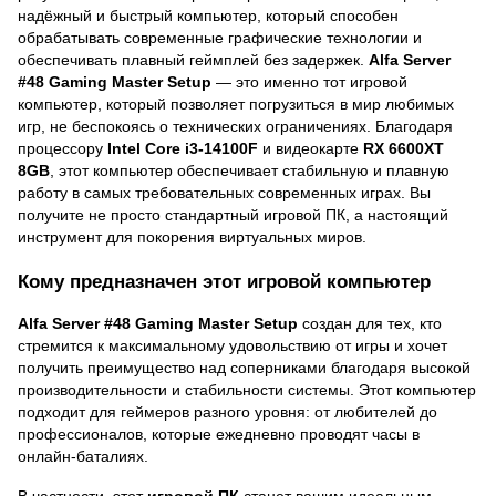
надёжный и быстрый компьютер, который способен
обрабатывать современные графические технологии и
обеспечивать плавный геймплей без задержек.
Alfa Server
#48 Gaming Master Setup
— это именно тот игровой
компьютер, который позволяет погрузиться в мир любимых
игр, не беспокоясь о технических ограничениях. Благодаря
процессору
Intel Core i3-14100F
и видеокарте
RX 6600XT
8GB
, этот компьютер обеспечивает стабильную и плавную
работу в самых требовательных современных играх. Вы
получите не просто стандартный игровой ПК, а настоящий
инструмент для покорения виртуальных миров.
Кому предназначен этот игровой компьютер
Alfa Server #48 Gaming Master Setup
создан для тех, кто
стремится к максимальному удовольствию от игры и хочет
получить преимущество над соперниками благодаря высокой
производительности и стабильности системы. Этот компьютер
подходит для геймеров разного уровня: от любителей до
профессионалов, которые ежедневно проводят часы в
онлайн-баталиях.
В частности, этот
игровой ПК
станет вашим идеальным