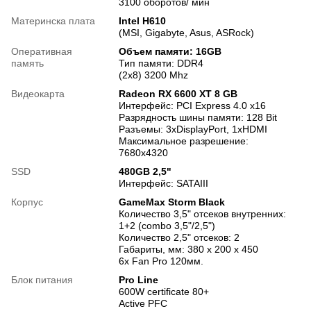
3100 оборотов/ мин
Материнска плата
Intel H610
(MSI, Gigabyte, Asus, ASRock)
Оперативная
Объем памяти: 16GB
память
Тип памяти: DDR4
(2x8) 3200 Mhz
Видеокарта
Radeon RX 6600 XT 8 GB
Интерфейс: PCI Express 4.0 x16
Разрядность шины памяти: 128 Bit
Разъемы: 3xDisplayPort, 1xHDMI
Максимальное разрешение:
7680x4320
SSD
480GB 2,5"
Интерфейс: SATAIII
Корпус
GameMax Storm Black
Количество 3,5" отсеков внутренних:
1+2 (сombo 3,5"/2,5")
Количество 2,5" отсеков: 2
Габариты, мм: 380 x 200 x 450
6х Fan Pro 120мм.
Блок питания
Pro Line
600W certificate 80+
Active PFC